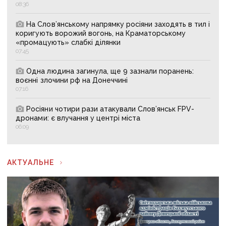
08:36
На Слов’янському напрямку росіяни заходять в тил і
коригують ворожий вогонь, на Краматорському
«промацують» слабкі ділянки
07:45
Одна людина загинула, ще 9 зазнали поранень:
воєнні злочини рф на Донеччині
07:16
Росіяни чотири рази атакували Слов’янськ FPV-
дронами: є влучання у центрі міста
06:09
АКТУАЛЬНЕ