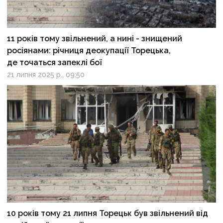
11 років тому звільнений, а нині - знищений
росіянами: річниця деокупації Торецька,
де точаться запеклі бої
21 липня 2025 р., 09:50
10 років тому 21 липня Торецьк був звільнений від