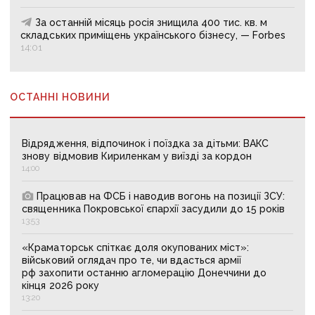
За останній місяць росія знищила 400 тис. кв. м
складських приміщень українського бізнесу, — Forbes
14:01
ОСТАННІ НОВИНИ
Відрядження, відпочинок і поїздка за дітьми: ВАКС
знову відмовив Кириленкам у виїзді за кордон
14:00
Працював на ФСБ і наводив вогонь на позиції ЗСУ:
священника Покровської єпархії засудили до 15 років
13:53
«Краматорськ спіткає доля окупованих міст»:
військовий оглядач про те, чи вдасться армії
рф захопити останню агломерацію Донеччини до
кінця 2026 року
13:20