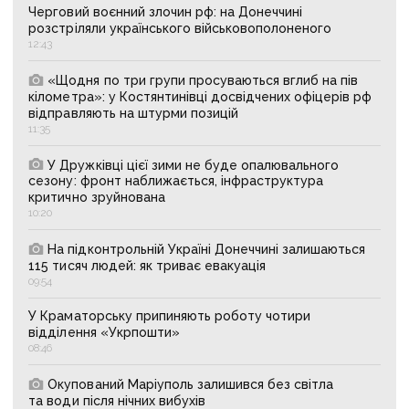
Черговий воєнний злочин рф: на Донеччині
розстріляли українського військовополоненого
12:43
«Щодня по три групи просуваються вглиб на пів
кілометра»: у Костянтинівці досвідчених офіцерів рф
відправляють на штурми позицій
11:35
У Дружківці цієї зими не буде опалювального
сезону: фронт наближається, інфраструктура
критично зруйнована
10:20
На підконтрольній Україні Донеччині залишаються
115 тисяч людей: як триває евакуація
09:54
У Краматорську припиняють роботу чотири
відділення «Укрпошти»
08:46
Окупований Маріуполь залишився без світла
та води після нічних вибухів