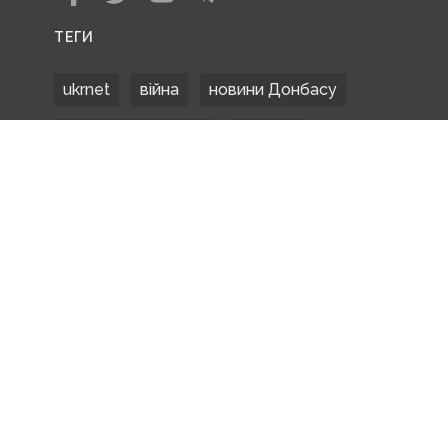
ТЕГИ
ukrnet
війна
новини Донбасу
Донецька область
Донбас
Донетчина
ЗСУ
Донбасс
російські окупанти
новости Донбасса
Покровськ
Маріуполь
ООС
обстріли
боевики