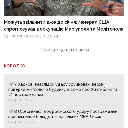
Можуть звільнити вже до січня: генерал США
спрогнозував деокупацію Маріуполя та Мелітополя
13 листопада 2022 р., 10:24
Поки що це всі новини
КОРОТКО
У Харкові внаслідок удару зруйновані верхні
поверхи житлового будинку Відомо про 2 загиблих та
12 постраждалих.
9 серпня, 05:53
В Одесі внаслідок російського удару постраждали
щонайменше 6 людей — начальник МВА Лисак
9 серпня, 05:52