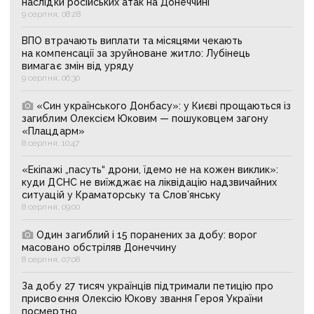
наслідки російських атак на Донеччині
9 серпня, 08:28
ВПО втрачають виплати та місяцями чекають
на компенсації за зруйноване житло: Лубінець
вимагає змін від уряду
9 серпня, 06:30
«Син українського Донбасу»: у Києві прощаються із
загиблим Олексієм Юковим — пошуковцем загону
«Плацдарм»
8 серпня, 10:47
«Екіпажі „пасуть“ дрони, їдемо не на кожен виклик»:
куди ДСНС не виїжджає на ліквідацію надзвичайних
ситуацій у Краматорську та Слов’янську
8 серпня, 09:00
Один загиблий і 15 поранених за добу: ворог
масовано обстріляв Донеччину
8 серпня, 07:08
За добу 27 тисяч українців підтримали петицію про
присвоєння Олексію Юкову звання Героя України
посмертно