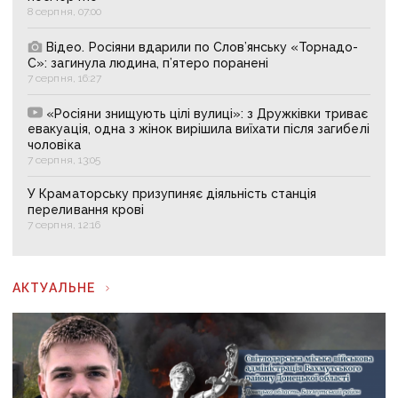
8 серпня, 07:00
Відео. Росіяни вдарили по Слов’янську «Торнадо-
С»: загинула людина, п’ятеро поранені
7 серпня, 16:27
«Росіяни знищують цілі вулиці»: з Дружківки триває
евакуація, одна з жінок вирішила виїхати після загибелі
чоловіка
7 серпня, 13:05
У Краматорську призупиняє діяльність станція
переливання крові
7 серпня, 12:16
АКТУАЛЬНЕ