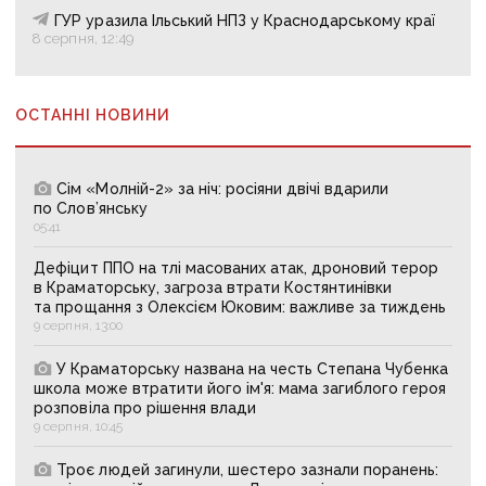
ГУР уразила Ільський НПЗ у Краснодарському краї
8 серпня, 12:49
ОСТАННІ НОВИНИ
Сім «Молній-2» за ніч: росіяни двічі вдарили
по Слов’янську
05:41
Дефіцит ППО на тлі масованих атак, дроновий терор
в Краматорську, загроза втрати Костянтинівки
та прощання з Олексієм Юковим: важливе за тиждень
9 серпня, 13:00
У Краматорську названа на честь Степана Чубенка
школа може втратити його ім'я: мама загиблого героя
розповіла про рішення влади
9 серпня, 10:45
Троє людей загинули, шестеро зазнали поранень: