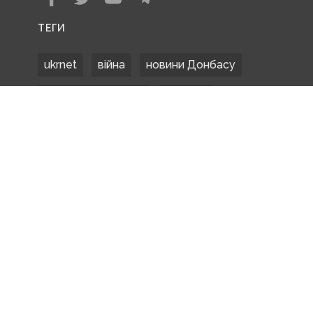
ТЕГИ
ukrnet
війна
новини Донбасу
Донецька область
Донбас
Донетчина
ЗСУ
Донбасс
російські окупанти
новости Донбасса
Покровськ
Маріуполь
ООС
обстріли
боевики