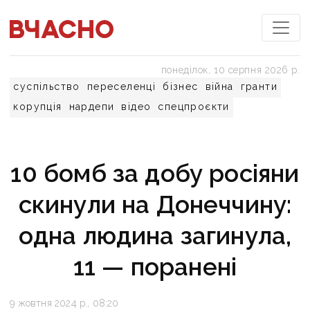
понеділок, 10 серпня 2026 р.
суспільство
переселенці
бізнес
війна
гранти
корупція
нардепи
відео
спецпроєкти
10 бомб за добу росіяни
скинули на Донеччину:
одна людина загинула,
11 — поранені
9 жовтня 2024 р., 08:20