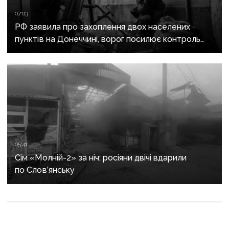
07:03
РФ заявила про захоплення двох населених
пунктів на Донеччині, ворог посилює контроль
над дорогами до Слов’янська
05:41
Сім «Молній-2» за ніч: росіяни двічі вдарили
по Слов’янську