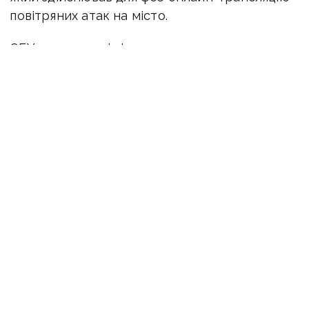
повітряних атак на місто.
СБУ затримала інформатора та вилучила
телефони.
Слідчі Служби безпеки повідомили
йому про підозру. Нині з
ловмисник
перебуває під вартою, йому загрожує до 12
років тюрми.
ЧИТАЙТЕ ТАКОЖ:
Допомагав росіянам із
проривом до Покровська: жителю
Краматорська загрожує довічне ув’язнення