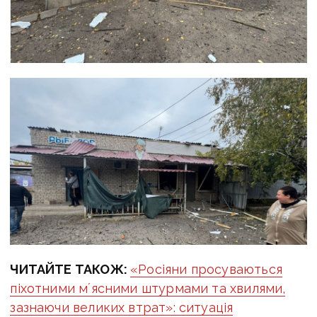
ЧИТАЙТЕ ТАКОЖ:
«Росіяни просуваються
піхотними мʼясними штурмами та хвилями,
зазнаючи великих втрат»: ситуація