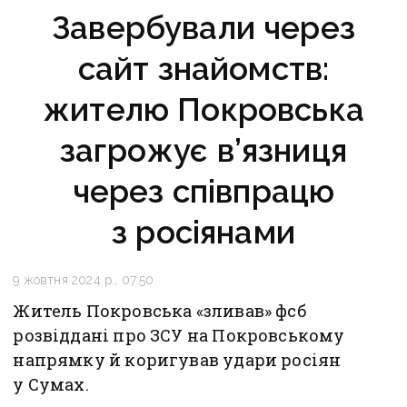
Завербували через
сайт знайомств:
жителю Покровська
загрожує в’язниця
через співпрацю
з росіянами
9 жовтня 2024 р., 07:50
Житель Покровська «зливав» фсб
розвіддані про ЗСУ на Покровському
напрямку й коригував удари росіян
у Сумах.