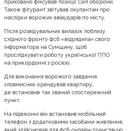
приховано фіксував позиції Сил оборони.
Також фігурант звітував окупантам про
наслідки ворожих авіаударів по місту.
Після розвідувальних вилазок поблизу
східного фронту фсб «відрядила» свого
інформатора на Сумщину, щоб
прослідкувати роботу української ППО
на прикордонні з росією.
Для виконання ворожого завдання
зловмисник орендував квартиру,
де встановив так званий спостережний
пункт.
На підвіконні він встановив мобільний
телефон з додатковими засобами живлення,
який здійснював для фсб онлайн-трансляцію