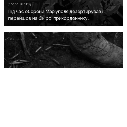
7 серпня, 11:03
Під час оборони Маріуполя дезертирував і
перейшов на бік рф: прикордоннику
з «Азовсталі» повідомили про підозру
24 липня, 11:17
Чергові воєнні злочини росії: на Донеччині
розстріляли полоненого бійця ЗСУ, а захисника
Маріуполя відправили до колонії на 21 рік