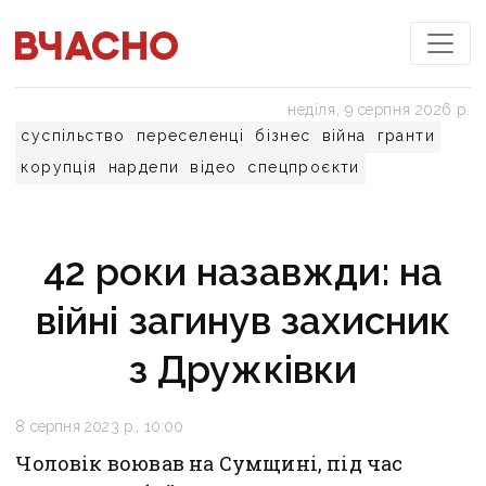
неділя, 9 серпня 2026 р.
суспільство
переселенці
бізнес
війна
гранти
корупція
нардепи
відео
спецпроєкти
42 роки назавжди: на
війні загинув захисник
з Дружківки
8 серпня 2023 р., 10:00
Чоловік воював на Сумщині, під час