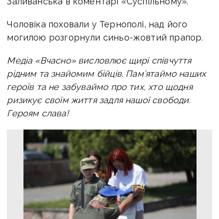
Заливанська в коментарі «Суспільному».
Чоловіка поховали у Тернополі, над його
могилою розгорнули синьо-жовтий прапор.
Медіа «Вчасно» висловлює щирі співчуття
рідним та знайомим бійців. Пам’ятаймо наших
героїв та не забуваймо про тих, хто щодня
ризикує своїм життя задля нашої свободи.
Героям слава!