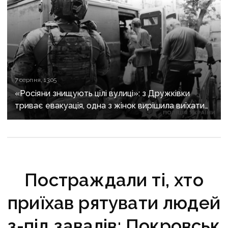
7 серпня, 13:05
«Росіяни знищують цілі вулиці»: з Дружківки
триває евакуація, одна з жінок вирішила виїхати
після загибелі чоловіка
Постраждали ті, хто
приїхав рятувати людей
з-під завалів: Покровськ