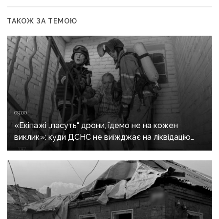
ТАКОЖ ЗА ТЕМОЮ
09:00
«Екіпажі „пасуть“ дрони, їдемо не на кожен
виклик»: куди ДСНС не виїжджає на ліквідацію
надзвичайних ситуацій у Краматорську
та Слов’янську