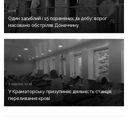
07:08
Один загиблий і 15 поранених за добу: ворог
масовано обстріляв Донеччину
7 серпня, 12:16
У Краматорську призупиняє діяльність станція
переливання крові