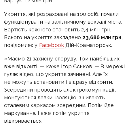
вартує 1,2 млн грн.
Укриття, які розраховані на 100 осіб, почали
функціонувати на залізничному вокзалі міста.
Вартість кожного становить 2,4 млн грн.
Всього на укриття закладено
23,686 млн грн
,
повідомляє у
Facebook
Дій-Краматорськ.
«Маємо 21 захисну споруду. Три найбільших
вже відкриті, — каже Ігор Єськов. — В мережі
гуляє відео, що укриття зачинені. Але їх
не можуть встановити і відразу відкрити.
Зсередини проводять електрокомунікації,
монтуються лавки, ізоляцію, зшивають
сталевим каркасом зсередини. Потім йде
маркування. І вже потім укриття
відкривається.