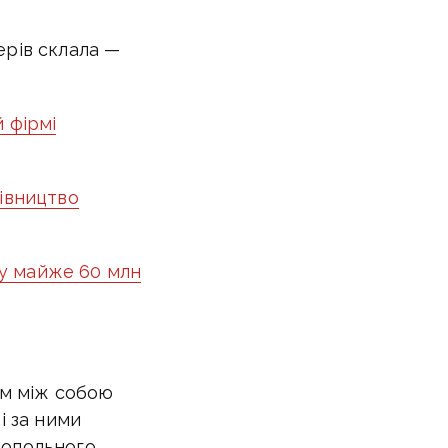
ерів склала —
 фірмі
дівництво
у майже 60 млн
им між собою
і за ними
нопольного