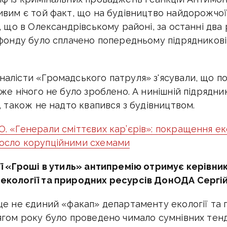
ивим є той факт, що на будівництво найдорожчо
, що в Олександрівському районі, за останні два
 фонду було сплачено попередньому підрядникові
алісти «Громадського патруля» з'ясували, що п
же нічого не було зроблено. А нинішній підрядни
, також не надто квапився з будівництвом.
. «Генерали сміттєвих кар’єрів»: покращення ек
осло корупційними схемами
ії «Гроші в утиль» антипремію отримує керівни
екології та природних ресурсів ДонОДА Сергій
це не єдиний «факап» департаменту екології та
ягом року було проведено чимало сумнівних тенд