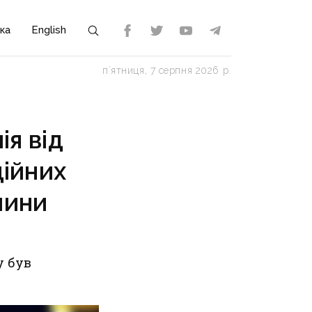
ка
English
пʼятниця, 7 серпня 2026 р.
ія від
ійних
чини
у був