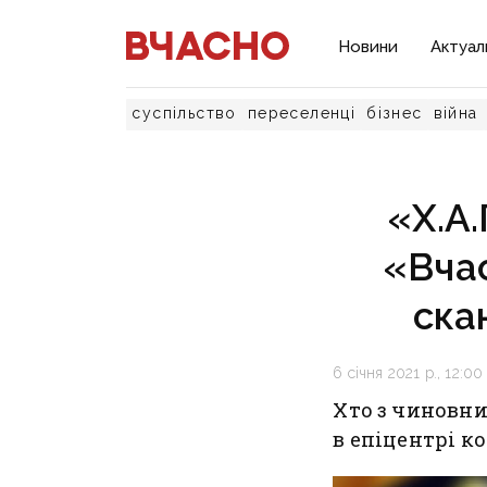
Новини
Актуал
суспільство
переселенці
бізнес
війна
«Х.А.
«Вча
ска
6 січня 2021 р., 12:00
Хто з чиновни
в епіцентрі к