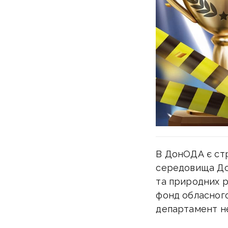
В ДонОДА є ст
середовища Дон
та природних р
фонд обласного
департамент не