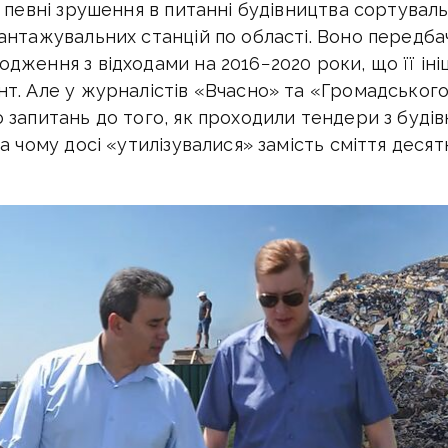
я певні зрушення в питанні будівництва сортувал
антажувальних станцій по області. Воно передб
дження з відходами на 2016−2020 роки, що її іні
т. Але у журналістів «Вчасно» та «Громадськог
 запитань до того, як проходили тендери з буді
а чому досі «утилізувалися» замість сміття десят