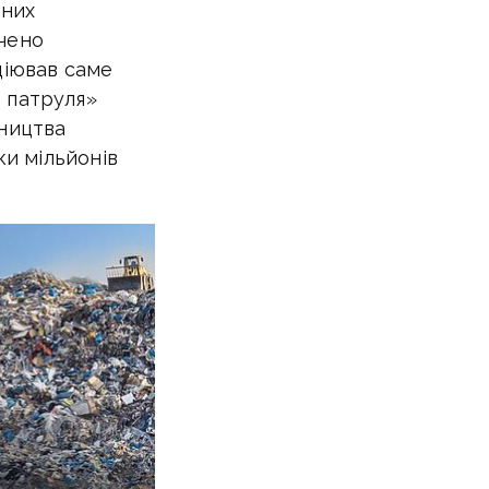
ьних
ачено
ціював саме
о патруля»
вництва
ки мільйонів