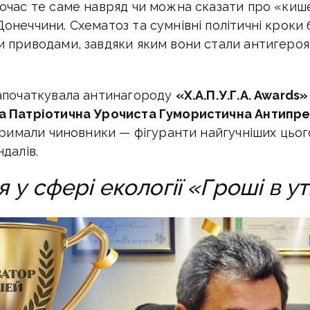
очас те саме навряд чи можна сказати про «киш
онеччини. Схематоз та сумнівні політичні кроки
 приводами, завдяки яким вони стали антигероя
започаткувала антинагороду
«Х.А.П.У.Г.А. Awards»
а Патріотична Урочиста Гумористична Антипре
отримали чиновники — фігуранти найгучніших цьог
далів.
 у сфері екології «Гроші в у