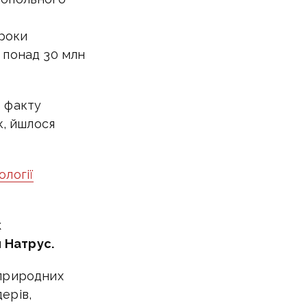
ї
 роки
 понад 30 млн
о факту
к, йшлося
ології
к
 Натрус.
 природних
ерів,