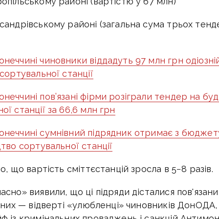
опільському районі (вартістю у 67 млн)
сандрівському районі (загальна сума трьох тенд
неччині чиновники віддадуть 97 млн грн одіозній
 сортувальної станції
неччині пов’язані фірми розіграли тендер на бу
ї станції за 66,6 млн грн
онеччині сумнівний підрядник отримає з бюджет
цтво сортувальної станції
о, що вартість сміттєстанцій зросла в 5−8 разів.
асно» виявили, що ці підряди дісталися пов'язан
з них — відверті «улюбленці» чиновників ДонОДА, 
ф із кримінальних проваджень і санкцій Антимо