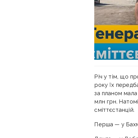
Річ у тім, що 
року їх передб
за планом мала 
млн грн. Натом
сміттєстанцій.
Перша — у Бахм