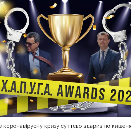
ез коронавірусну кризу суттєво вдарив по кишен