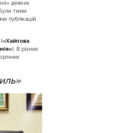
ені» деяких
 були тими
ми публікацій
(
«Хайпова
мія»
). В різних
орічних
тиль»