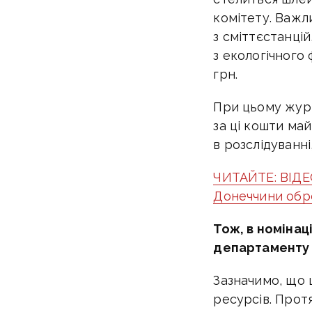
комітету. Важл
з сміттєстанцій
з екологічного
грн.
При цьому журн
за ці кошти май
в розслідуванні
ЧИТАЙТЕ: ВІДЕО
Донеччини обр
Тож, в номінац
департаменту 
Зазначимо, що 
ресурсів. Прот