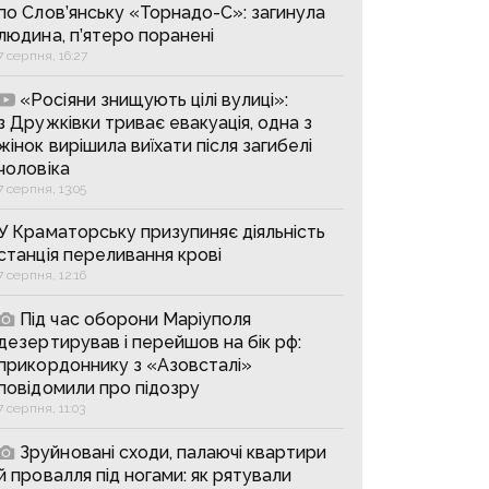
по Слов’янську «Торнадо-С»: загинула
людина, п’ятеро поранені
7 серпня, 16:27
«Росіяни знищують цілі вулиці»:
з Дружківки триває евакуація, одна з
жінок вирішила виїхати після загибелі
чоловіка
7 серпня, 13:05
У Краматорську призупиняє діяльність
станція переливання крові
7 серпня, 12:16
Під час оборони Маріуполя
дезертирував і перейшов на бік рф:
прикордоннику з «Азовсталі»
повідомили про підозру
7 серпня, 11:03
Зруйновані сходи, палаючі квартири
й провалля під ногами: як рятували