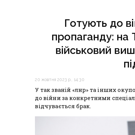
прикордоннику
поранен
з «Азовсталі»
повідомили про підозру
Готують до ві
пропаганду: на
військовий виш
пі
20 жовтня 2023 р., 14:30
У так званій «лнр» та інших оку
до війни за конкретними спеціал
відчувається брак.