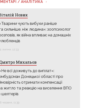
МЕНТАРІ / АНАЛІТИКА
Віталій Новик
«Тварини чують вибухи раніше
та сильніше, ніж людина»: зоопсихолог
розповів, як війна впливає на домашніх
улюбленців
31 липня, 12:33
Дмитро Михальов
«Не всі доживуть до виплат»:
омбудсман Донецької області про
ймовірність отримати компенсації
за житло та реакцію на виселення ВПО
з шелтерів
16 червня, 11:39