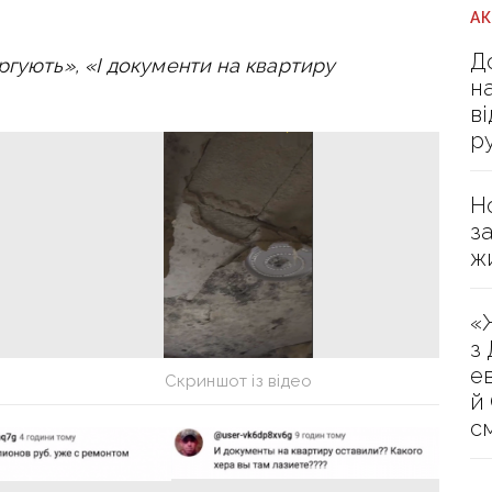
А
Д
ргують», «І документи на квартиру
н
в
р
Н
з
ж
«
з
е
Скриншот із відео
й
с