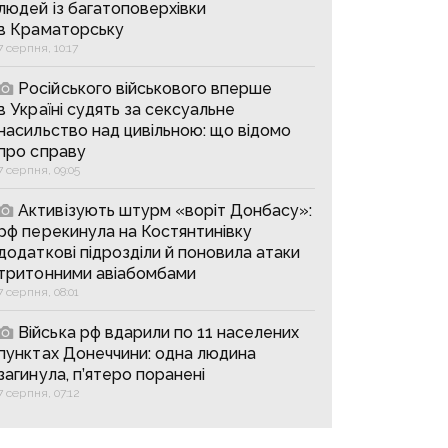
людей із багатоповерхівки
в Краматорську
7 серпня, 10:17
Російського військового вперше
в Україні судять за сексуальне
насильство над цивільною: що відомо
про справу
7 серпня, 09:05
Активізують штурм «воріт Донбасу»:
рф перекинула на Костянтинівку
додаткові підрозділи й поновила атаки
тритонними авіабомбами
7 серпня, 08:01
Війська рф вдарили по 11 населених
пунктах Донеччини: одна людина
загинула, п’ятеро поранені
7 серпня, 07:12