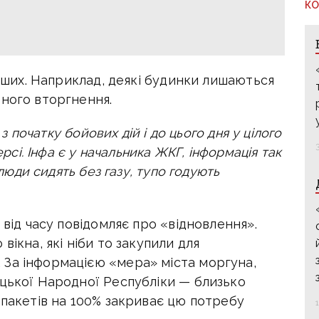
КО
інших. Наприклад, деякі будинки лишаються
бного вторгнення.
 з початку бойових дій і до цього дня у цілого
ерсі. Інфа є у начальника ЖКГ, інформація так
 люди сидять без газу, тупо годують
 від часу повідомляє про «відновлення».
вікна, які ніби то закупили для
За інформацією «мера» міста моргуна,
ецької Народної Республіки — близько
опакетів на 100% закриває цю потребу