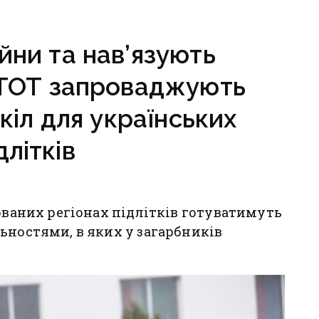
і
інфраструктура
критично зруйнована
йни та нав’язують
 ТОТ запроваджують
кіл для українських
длітків
пованих регіонах підлітків готуватимуть
ьностями, в яких у загарбників