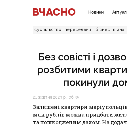
Новини
Актуал
суспільство
переселенці
бізнес
війна
Без совісті і дозв
розбитими квартир
покинули дом
21 жовтня 2023 р., 06:35
Залишені квартири маріупольців
млн рублів можна придбати житл
та пошкодженим дахом. На додач