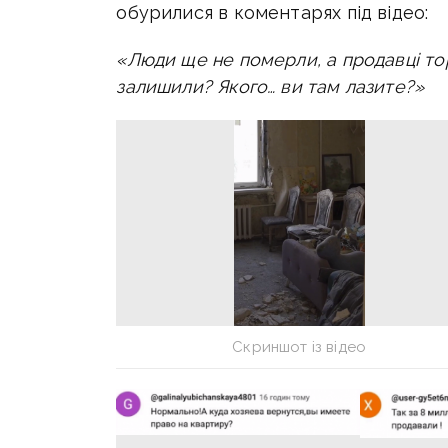
обурилися в коментарях під відео:
«Люди ще не померли, а продавці то
залишили? Якого… ви там лазите?»
Скриншот із відео