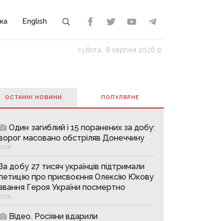
ка
English
субота, 8 серпня 2026 р.
ОСТАННІ НОВИНИ
ПОПУЛЯРНE
Один загиблий і 15 поранених за добу:
ворог масовано обстріляв Донеччину
07:08
За добу 27 тисяч українців підтримали
петицію про присвоєння Олексію Юкову
звання Героя України посмертно
07:00
Відео. Росіяни вдарили