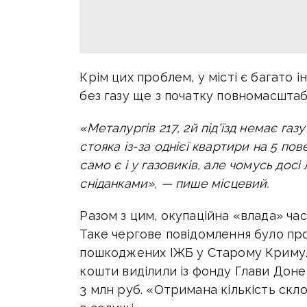
Крім цих проблем, у місті є багато 
без газу ще з початку повномасшта
«Металургів 217, 2й під'їзд немає газу
стояка із-за однієї квартири на 5 пов
само є і у газовиків, але чомусь досі
сніданками», — пише місцевий.
Разом з цим, окупаційна «влада» час
Таке чергове повідомлення було про 
пошкоджених ІЖБ у Старому Криму. 
кошти виділили із фонду Глави Дон
3 млн руб. «Отримана кількість скл