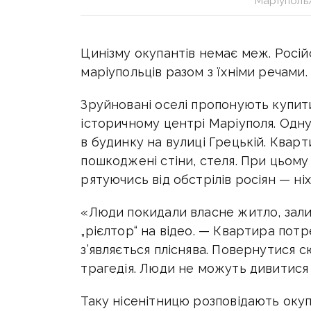
Маріуполь
Цинізму окупантів немає меж. Росі
маріупольців разом з їхніми речами.
Зруйновані оселі пропонують купити
історичному центрі Маріуполя. Одн
в будинку на вулиці Грецькій. Кварт
пошкоджені стіни, стеля. При цьому 
рятуючись від обстрілів росіян — ні
«Люди покидали власне житло, зали
„рієлтор“ на відео. — Квартира потр
з’являється пліснява. Повернутися 
трагедія. Люди не можуть дивитися 
Таку нісенітницю розповідають оку