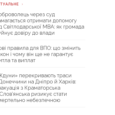
КТУАЛЬНЕ
оброволець через суд
амагається отримати допомогу
ід Світлодарської МВА: як громада
уйнує довіру до влади
ові правила для ВПО: що змінить
акон і чому він ще не гарантує
итла та виплат
Ждуни» перекривають траси
 Донеччини на Дніпро й Харків:
вакуація з Краматорська
 Слов’янська ризикує стати
мертельно небезпечною