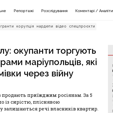
ьне
Репортажі
Розслідування
Коментарі / Аналіти
гранти
корупція
нардепи
відео
спецпроєкти
олу: окупанти торгують
ами маріупольців, які
івки через війну
 продають приїжджим росіянам. За 5
о із сирістю, пліснявою
у залишаються речі власників квартир.