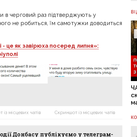
В
и в черговий раз підтверджують у
нічого не робиться, їм самотужки доводиться
 - це як завірюха посеред липня»:
іуполі
Ч
с
м
 із місцевих чатів
Скриншот із місцевих чатів
К
одії Донбасу публікуємо у телеграм-