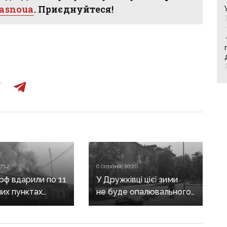
hasnoua
. Приєднуйтеся!
7:12
6 серпня, 10:20
 рф вдарили по 11
У Дружківці цієї зими
их пунктах
не буде опалювального
ни: одна людина
сезону: фронт
, п’ятеро
наближається,