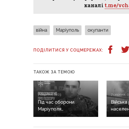
каналі
t.me/vc
війна
Маріуполь
окупанти
ПОДІЛИТИСЯ У СОЦМЕРЕЖАХ:
ТАКОЖ ЗА ТЕМОЮ
7 серпня, 11:03
7 серпня, 0
Під час оборони
Війська
Маріуполя
населен
дезертирував і
Донеччи
перейшов на бік рф:
загинула