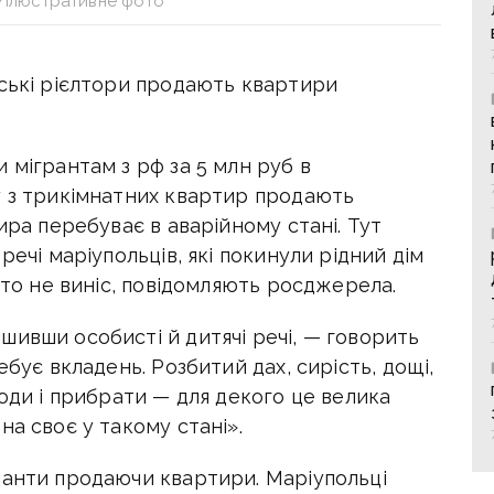
/Ілюстративне фото
йські рієлтори продають квартири
 мігрантам з рф за 5 млн руб в
у з трикімнатних квартир продають
ира перебуває в аварійному стані. Тут
речі маріупольців, які покинули рідний дім
хто не виніс, повідомляють росджерела.
шивши особисті й дитячі речі, — говорить
ебує вкладень. Розбитий дах, сирість, дощі,
сюди і прибрати — для декого це велика
на своє у такому стані».
панти продаючи квартири. Маріупольці