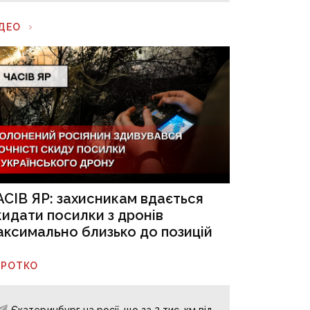
ІДЕО
АСІВ ЯР: захисникам вдається
кидати посилки з дронів
аксимально близько до позицій
ОРОТКО
Єкатеринбург на росії, що за 2 тис. км від