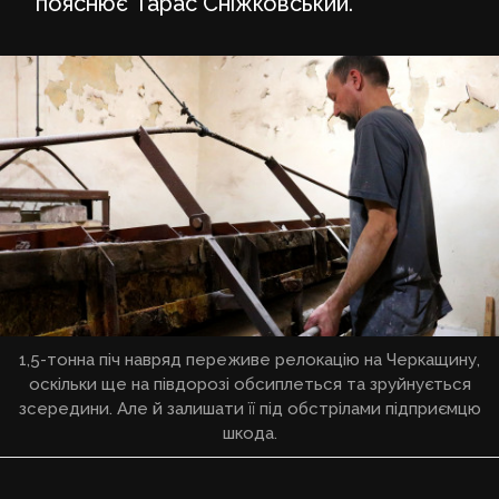
пояснює Тарас Сніжковський.
1,5-тонна піч навряд переживе релокацію на Черкащину,
оскільки ще на півдорозі обсиплеться та зруйнується
зсередини. Але й залишати її під обстрілами підприємцю
шкода.