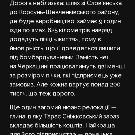
Дорога неблизька: шлях зі Слов’янська
до Корсунь-Шевченківського району,
де буде виробництво, займає 9 годин
їзди по ямах. 625 кілометрів навряд
додадуть пічці «життя», тому є
ймовірність, що її доведеться лишити
під бомбардуваннями. Замість неї
на Черкащині працюватимуть дві менші
за розміром пічки, які підприємець уже
замовив. Але кожна вартує понад 200
тисяч, що теж дорого.
Ще один вагомий нюанс релокації —
глина, в яку Тарас Сніжковський зараз
вкладає більшість коштів. Найкраща
для його підприємства — донецька.