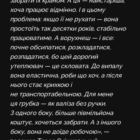
забрати їх краном. А ця — найстаріша,
хоча працює відмінно. І в цьому
проблема: якщо її не рухати — вона
простоїть так десятки років, стабільно
працюватиме. А ворухнеш — і все:
почне обсипатися, розкладатися,
розпадатися, бо цей дорогий
утеплювач — це скловата. До випалу
вона еластична, роби що хоч, а після
нього стає крихкою і
не транспортабельною. Для мене
ця грубка — як валіза без ручки.
З одного боку, більше півмільйона
коштує, хочеться забрати. А з іншого
боку, вона не доїде робочою»
, —