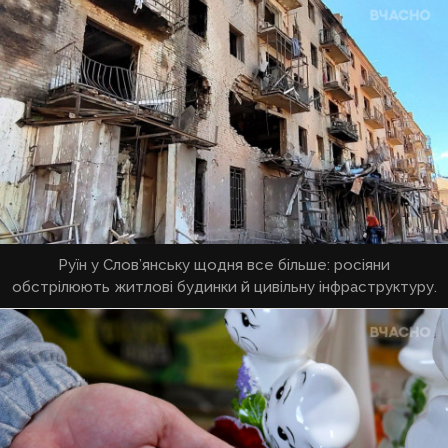
Руїн у Слов’янську щодня все більше: росіяни
обстрілюють житлові будинки й цивільну інфраструктуру.