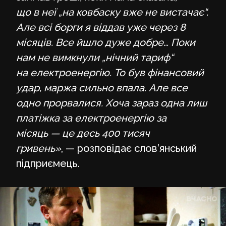
що в неї „на ковбаску вже не вистачає“.
Але всі борги я віддав уже через 8
місяців. Все йшло дуже добре… Поки
нам не вимкнули „нічний тариф“
на електроенергію. То був фінансовий
удар, маржа сильно впала. Але все
одно прорвалися. Хоча зараз одна лиш
платіжка за електроенергію за
місяць — це десь 400 тисяч
гривень»
, — розповідає слов’янський
підприємець.