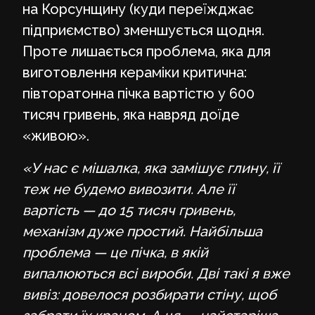
на Корсунщину (куди переїжджає
підприємство) зменшується щодня.
Проте лишається проблема, яка для
виготовлення кераміки критична:
півторатонна пічка вартістю у 600
тисяч гривень, яка навряд доїде
«живою».
«У нас є мішалка, яка замішує глину, її
теж не будемо вивозити. Але її
вартість — до 15 тисяч гривень,
механізм дуже простий. Найбільша
проблема — це пічка, в якій
випалюються всі вироби. Дві такі я вже
вивіз: довелося розбирати стіну, щоб