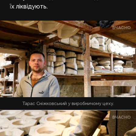
їх ліквідують.
Тарас Сніжковський у виробничому цеху.