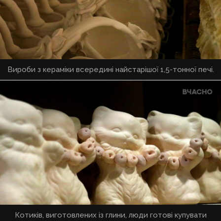
Вироби з кераміки всередині найстарішої 1,5-тонної печі.
Котиків, виготовлених із глини, люди готові купувати