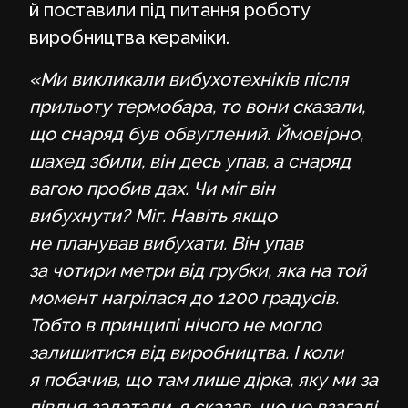
й поставили під питання роботу
виробництва кераміки.
«Ми викликали вибухотехніків після
прильоту термобара, то вони сказали,
що снаряд був обвуглений. Ймовірно,
шахед збили, він десь упав, а снаряд
вагою пробив дах. Чи міг він
вибухнути? Міг. Навіть якщо
не планував вибухати. Він упав
за чотири метри від грубки, яка на той
момент нагрілася до 1200 градусів.
Тобто в принципі нічого не могло
залишитися від виробництва. І коли
я побачив, що там лише дірка, яку ми за
півдня залатали, я сказав, що це взагалі