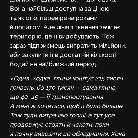
Вона найбільш доступна за ціною
та якістю, перевірена роками
й попитом. Але лінія зіткнення зачіпає
територію, де її видобувають. Тож
зараз підприємець витратить мільйони,
аби закупити її в достатній кількості
бодай на найближчий період.
«Одна „ходка“ глини коштує 215 тисяч
гривень, бо 170 тисяч — сама глина,
ще 40−45 — її транспортування.
А мені ж хочеться, щоб її було більше.
Тож туди витрачаю гроші, а тут усе
продовжує стояти й чекати, поки
я почну вивозити це обладнання. Хоча