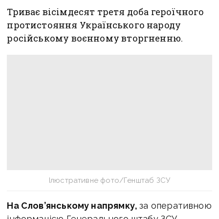
Триває вісімдесят третя доба героїчного
протистояння Українського народу
російському воєнному вторгненню.
Ілюстративне фото/Генштаб ЗСУ
На Слов’янському напрямку,
за оперативною
інформацією Генерального штабу ЗСУ,