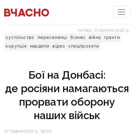
четвер, 6 серпня 2026 р.
суспільство
переселенці
бізнес
війна
гранти
корупція
нардепи
відео
спецпроєкти
Бої на Донбасі:
де росіяни намагаються
прорвати оборону
наших військ
17 травня 2022 р., 19:00