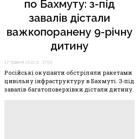
по Бахмуту: з-під
завалів дістали
важкопоранену 9-річну
дитину
17 травня 2022 р., 17:50
Російські окупанти обстріляли ракетами
цивільну інфраструктуру в Бахмуті. З-під
завалів багатоповерхівки дістали дитину.