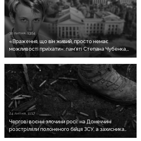
30 липня, 13:54
«Враження, що він живий, просто немає
можливості приїхати»: пам’яті Степана Чубенка,
якого закатували бойовики за любов до України
24 липня, 11:17
Чергові воєнні злочини росії: на Донеччині
розстріляли полоненого бійця ЗСУ, а захисника
Маріуполя відправили до колонії на 21 рік