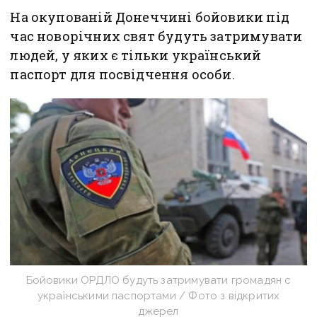
На окупованій Донеччині бойовики під
час новорічних свят будуть затримувати
людей, у яких є тільки український
паспорт для посвідчення особи.
Бойовики ОРДЛО будуть затримувати громадян с
українськими паспортами / Фото з відкритих
джерел