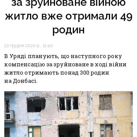
за зруйноване війною
житло вже отримали 49
родин
22 грудня 2020 р., 12:40
В Уряді планують, що наступного року
компенсацію за зруйноване в ході війни
житло отримають понад 300 родин
на Донбасі.