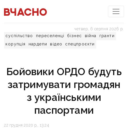
четвер, 6 серпня 2026 р.
суспільство
переселенці
бізнес
війна
гранти
корупція
нардепи
відео
спецпроєкти
Бойовики ОРДО будуть
затримувати громадян
з українськими
паспортами
22 грудня 2020 р., 13:24