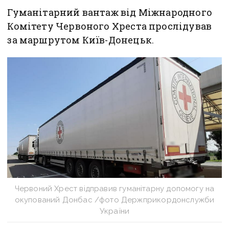
Гуманітарний вантаж від Міжнародного
Комітету Червоного Хреста прослідував
за маршрутом Київ-Донецьк.
Червоний Хрест відправив гуманітарну допомогу на
окупований Донбас /фото Держприкордонслужби
України