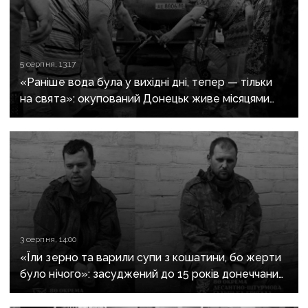
5 серпня, 13:17
«Раніше вода була у вихідні дні, тепер — тільки
на свята»: окупований Донецьк живе місяцями
без води
3 серпня, 14:00
«Їли зерно та варили супи з кошатини, бо жерти
було нічого»: засуджений до 15 років донеччанин
розповів, як воював за «ДНР» і потрапив у полон
при першому ж штурмі