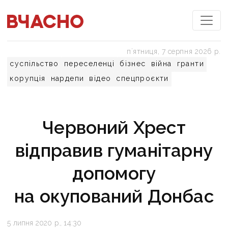
пʼятниця, 7 серпня 2026 р.
суспільство
переселенці
бізнес
війна
гранти
корупція
нардепи
відео
спецпроєкти
Червоний Хрест
відправив гуманітарну
допомогу
на окупований Донбас
5 липня 2020 р., 14:30