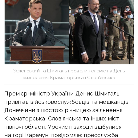
Зеленський та Шмигаль провели телеміст у День
визволення Краматорська і Слов'янська
Прем'єр-міністр України Денис Шмигаль
привітав військовослужбовців та мешканців
Донеччини з шостою річницею звільнення
Краматорська, Слов'янська та інших міст
півночі області. Урочисті заходи відбулися
на горі Карачун, повідомляє пресслужба