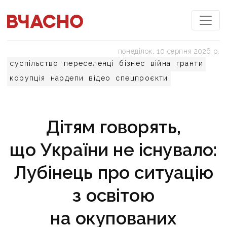
понеділок, 10 серпня 2026 р.
суспільство
переселенці
бізнес
війна
гранти
корупція
нардепи
відео
спецпроєкти
Дітям говорять,
що України не існувало:
Лубінець про ситуацію
з освітою
на окупованих