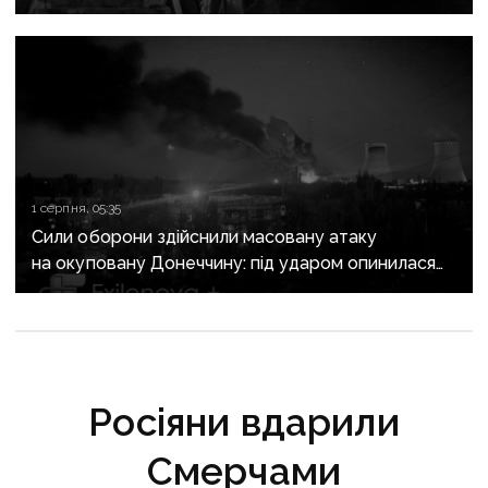
руйнує довіру до влади
1 серпня, 05:35
Сили оборони здійснили масовану атаку
на окуповану Донеччину: під ударом опинилася
Зуївська ТЕС
Росіяни вдарили
Смерчами