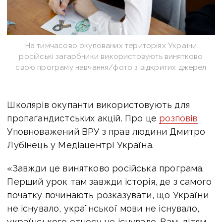
На тимчасово окупованих територіях України
російські загарбники використовують винятково
свою програму навчання/фото з відкритих джерел
Школярів окупанти використовують для
пропагандистських акцій.
Про це
розповів
Уповноважений ВРУ з прав людини Дмитро
Лубінець у Медіацентрі Україна.
«Завжди це винятково російська програма.
Перший урок там завжди історія, де з самого
початку починають розказувати, що України
не існувало, української мови не існувало,
українського етносу не існувало. Вам, дітям,