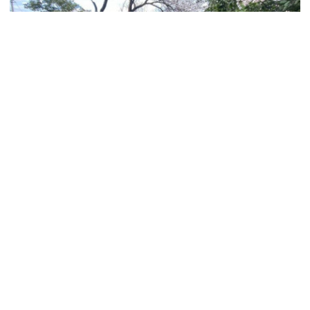
Оперативну інформацію про події
Донбасу публікуємо у телеграм-
каналі
t.me/vchasnoua
. Приєднуйтеся!
новини Донбасу
війна
Дружківка
обстріли на Донбасі