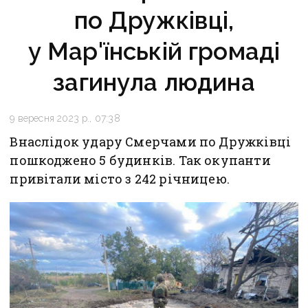
по Дружківці,
у Мар'їнській громаді
загинула людина
9 вересня 2023 р., 07:38
Внаслідок удару Смерчами по Дружківці
пошкоджено 5 будинків. Так окупанти
привітали місто з 242 річницею.