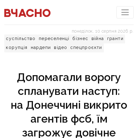
понеділок, 10 серпня 2026 р.
суспільство
переселенці
бізнес
війна
гранти
корупція
нардепи
відео
спецпроєкти
Допомагали ворогу
спланувати наступ:
на Донеччині викрито
агентів фсб, їм
загрожує довічне