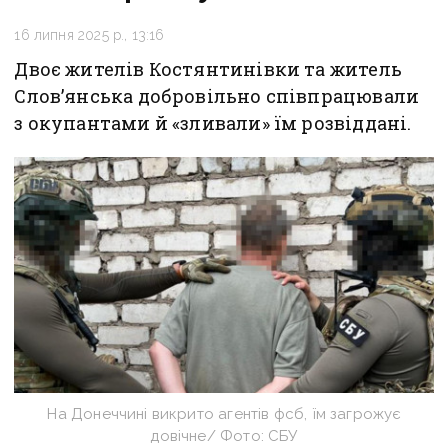
16 липня 2025 р., 13:16
Двоє жителів Костянтинівки та житель
Слов’янська добровільно співпрацювали
з окупантами й «зливали» їм розвіддані.
На Донеччині викрито агентів фсб, їм загрожує
довічне/ Фото: СБУ