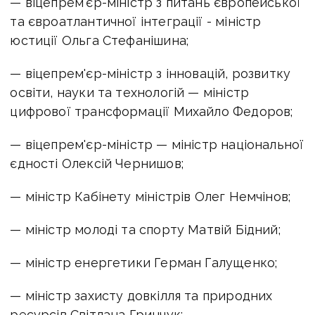
— віцепрем'єр-міністр з питань європейської
та євроатлантичної інтеграції - міністр
юстиції Ольга Стефанішина;
— віцепрем'єр-міністр з інновацій, розвитку
освіти, науки та технологій — міністр
цифрової трансформації Михайло Федоров;
— віцепрем'єр-міністр — міністр національної
єдності Олексій Чернишов;
— міністр Кабінету міністрів Олег Немчінов;
— міністр молоді та спорту Матвій Бідний;
— міністр енергетики Герман Галущенко;
— міністр захисту довкілля та природних
ресурсів Світлана Гринчук;