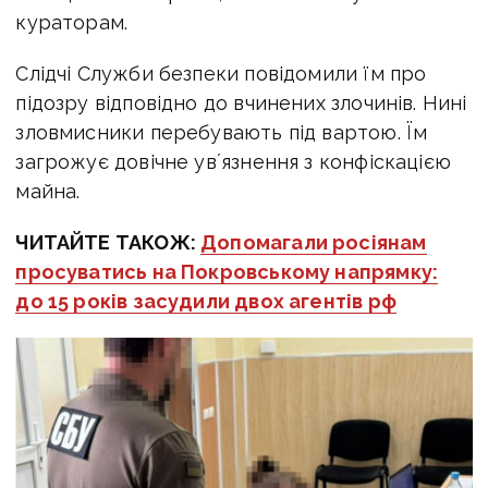
кураторам.
Слідчі Служби безпеки повідомили їм про
підозру відповідно до вчинених злочинів. Нині
з
ловмисники перебувають під вартою. Їм
загрожує довічне увʼязнення з конфіскацією
майна.
ЧИТАЙТЕ ТАКОЖ:
Допомагали росіянам
просуватись на Покровському напрямку:
до 15 років засудили двох агентів рф