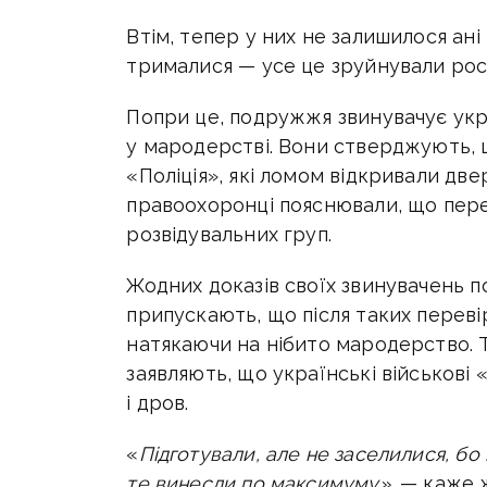
Втім, тепер у них не залишилося ані в
трималися — усе це зруйнували росі
Попри це, подружжя звинувачує укр
у мародерстві. Вони стверджують, 
«Поліція», які ломом відкривали две
правоохоронці пояснювали, що пере
розвідувальних груп.
Жодних доказів своїх звинувачень 
припускають, що після таких переві
натякаючи на нібито мародерство.
заявляють, що українські військові «
і дров.
«
Підготували, але не заселилися, бо
те винесли по максимуму»,
— каже ж