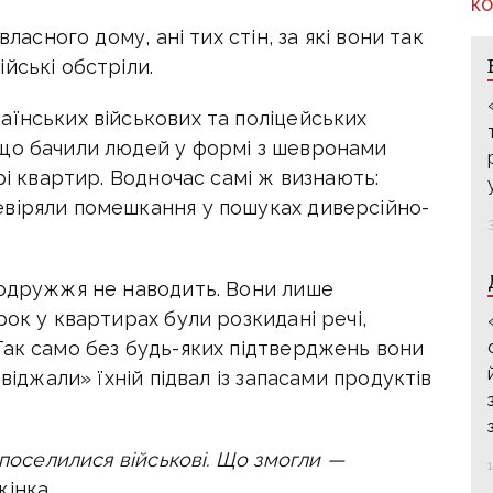
КО
ласного дому, ані тих стін, за які вони так
йські обстріли.
аїнських військових та поліцейських
що бачили людей у формі з шевронами
рі квартир. Водночас самі ж визнають:
віряли помешкання у пошуках диверсійно-
подружжя не наводить. Вони лише
рок у квартирах були розкидані речі,
Так само без будь-яких підтверджень вони
віджали» їхній підвал із запасами продуктів
 поселилися військові. Що змогли —
інка.