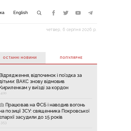
ка
English
четвер, 6 серпня 2026 р.
ОСТАННІ НОВИНИ
ПОПУЛЯРНE
Відрядження, відпочинок і поїздка за
дітьми: ВАКС знову відмовив
Кириленкам у виїзді за кордон
14:00
Працював на ФСБ і наводив вогонь
на позиції ЗСУ: священника Покровської
єпархії засудили до 15 років
13:53