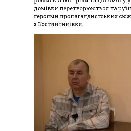
російські обстріли та допомогу у
домівки перетворюються на руїни
героями пропагандистських сюже
з Костянтинівки.