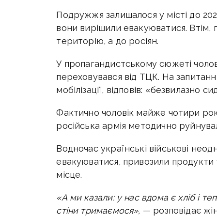
Подружжя залишалося у місті до 202
вони вирішили евакуюватися. Втім, 
територію, а до росіян.
У пропагандистському сюжеті чолові
переховувався від ТЦК. На запитанн
мобілізації, відповів:
«безвилазно сид
Фактично чоловік майже чотири роки
російська армія методично руйнувал
Водночас українські військові не
евакуюватися, привозили продукти 
місце.
«А ми казали: у нас вдома є хліб і те
стіни тримаємося»,
— розповідає жін