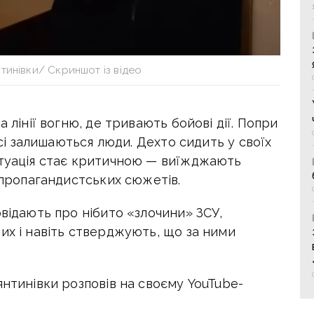
тинівки/ Скриншот із відео
а лінії вогню, де тривають бойові дії. Попри
досі залишаються люди. Дехто сидить у своїх
итуація стає критичною — виїжджають
и пропагандистських сюжетів.
овідають про нібито «злочини» ЗСУ,
их і навіть стверджують, що за ними
янтинівки розповів на своєму YouTube-