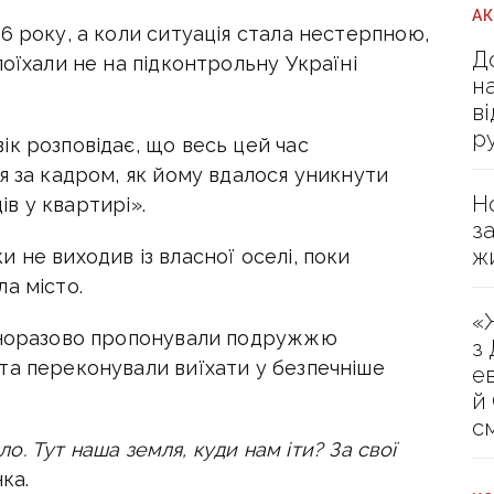
А
6 року, а коли ситуація стала нестерпною,
Д
поїхали не на підконтрольну Україні
н
в
р
к розповідає, що весь цей час
я за кадром, як йому вдалося уникнути
Н
ів у квартирі».
з
ж
 не виходив із власної оселі, поки
а місто.
«
одноразово пропонували подружжю
з
та переконували виїхати у безпечніше
е
й
с
пло. Тут наша земля, куди нам іти? За свої
ка.