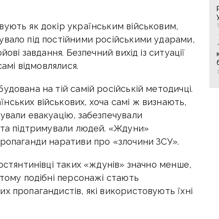
вують як докір українським військовим,
увало під постійними російськими ударами,
йові завдання. Безпечний вихід із ситуації
самі відмовлялися.
удована на тій самій російській методичці.
нських військових, хоча самі ж визнають,
ували евакуацію, забезпечували
і та підтримували людей. «Ждуни»
пропаганди наративи про «злочини ЗСУ».
Костянтинівці таких «ждунів» значно менше,
 тому подібні персонажі стають
х пропагандистів, які використовують їхні