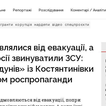
ьне
Репортажі
Розслідування
Коментарі / Аналіти
гранти
корупція
нардепи
відео
спецпроєкти
лялися від евакуації, а
осії звинуватили ЗСУ:
дунів» із Костянтинівки
ом роспропаганди
дмовляються від евакуації, попри