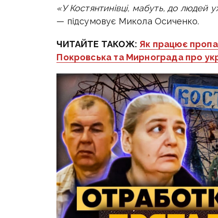
«У Костянтинівці, мабуть, до людей у
— підсумовує Микола Осиченко.
ЧИТАЙТЕ ТАКОЖ:
Як працює пропаг
Покровська та Мирнограда про укр