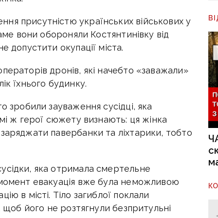
В
ння присутністю українських військових у
саме вони обороняли Костянтинівку від
е допустити окупації міста.
ператорів дронів, які начебто «заважали»
ік їхнього будинку.
о зробили зауваження сусідці, яка
амі ж герої сюжету визнають: ця жінка
 заряджати павербанки та ліхтарики, тобто
Ч
с
м
усідки, яка отримала смертельне
 момент евакуація вже була неможливою
К
ію в місті. Тіло загиблої поклали
у, щоб його не розтягнули безпритульні