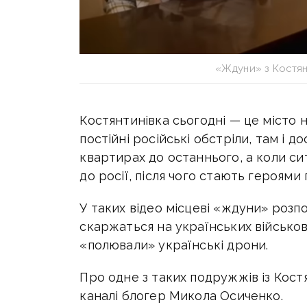
«Ждуни» з Костян
Костянтинівка сьогодні — це місто н
постійні російські обстріли, там і 
квартирах до останнього, а коли с
до росії, після чого стають героям
У таких відео місцеві «ждуни» розп
скаржаться на українських військов
«полювали» українські дрони.
Про одне з таких подружжів із Кост
каналі блогер Микола Осиченко.