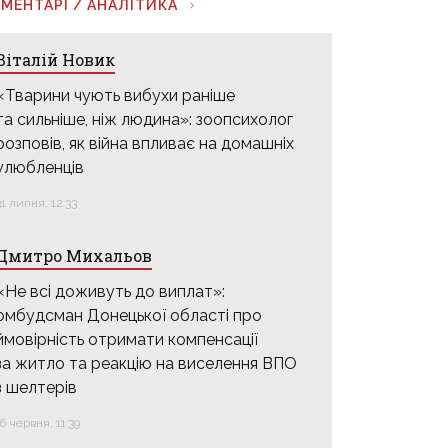
МЕНТАРІ / АНАЛІТИКА
Віталій Новик
«Тварини чують вибухи раніше
та сильніше, ніж людина»: зоопсихолог
розповів, як війна впливає на домашніх
улюбленців
31 липня, 12:33
Дмитро Михальов
«Не всі доживуть до виплат»:
омбудсман Донецької області про
ймовірність отримати компенсації
за житло та реакцію на виселення ВПО
з шелтерів
16 червня, 11:39