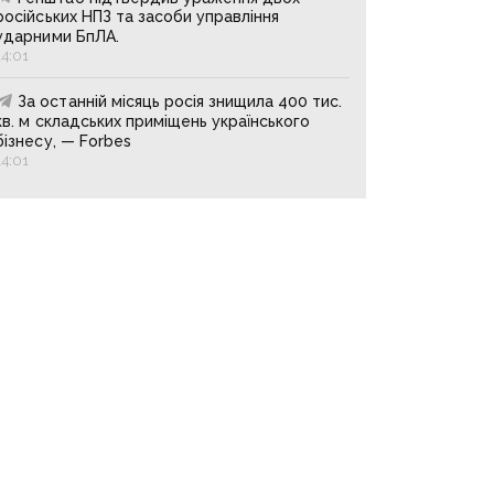
російських НПЗ та засоби управління
ударними БпЛА.
14:01
За останній місяць росія знищила 400 тис.
кв. м складських приміщень українського
бізнесу, — Forbes
14:01