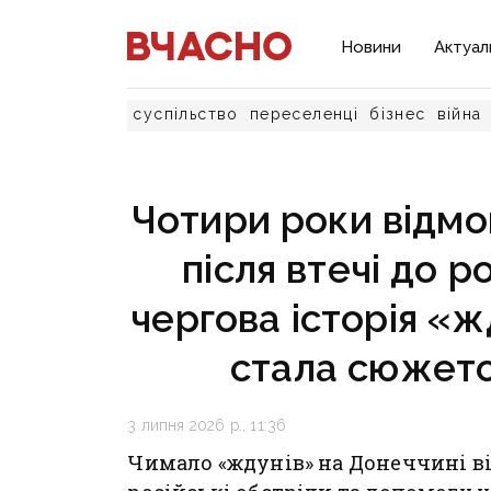
Новини
Актуал
суспільство
переселенці
бізнес
війна
Чотири роки відмов
після втечі до р
чергова історія «ж
стала сюжет
3 липня 2026 р., 11:36
Чимало «ждунів» на Донеччині ві