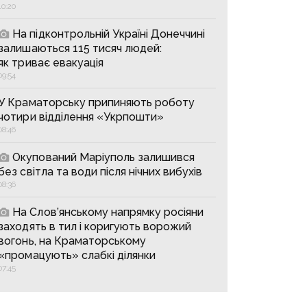
10:20
На підконтрольній Україні Донеччині
залишаються 115 тисяч людей:
як триває евакуація
09:54
У Краматорську припиняють роботу
чотири відділення «Укрпошти»
08:46
Окупований Маріуполь залишився
без світла та води після нічних вибухів
08:36
На Слов’янському напрямку росіяни
заходять в тил і коригують ворожий
вогонь, на Краматорському
«промацують» слабкі ділянки
07:45