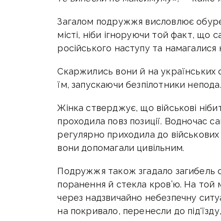
Загалом подружжя висловлює обуре
місті, ніби ігноруючи той факт, що 
російського наступу та намагалися н
Скаржились вони й на українських о
їм, запускаючи безпілотники неподал
Жінка стверджує, що військові нібит
проходила повз позиції. Водночас с
регулярно приходила до військових
вони допомагали цивільним.
Подружжя також згадало загибель с
поранення й стекла кров’ю. На той
через надзвичайно небезпечну ситуац
на покривало, перенесли до під'їзд