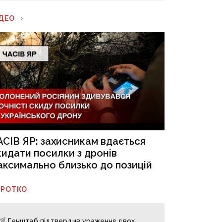
ІДЕО
АСІВ ЯР: захисникам вдається
кидати посилки з дронів
аксимально близько до позицій
ОРОТКО
Генштаб підтвердив ураження двох