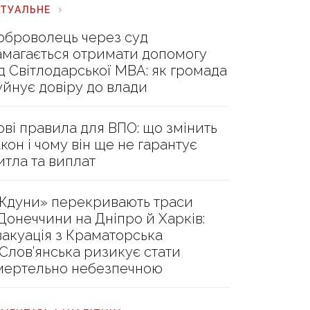
КТУАЛЬНЕ
оброволець через суд
амагається отримати допомогу
ід Світлодарської МВА: як громада
уйнує довіру до влади
ові правила для ВПО: що змінить
акон і чому він ще не гарантує
итла та виплат
Ждуни» перекривають траси
 Донеччини на Дніпро й Харків:
вакуація з Краматорська
 Слов’янська ризикує стати
мертельно небезпечною