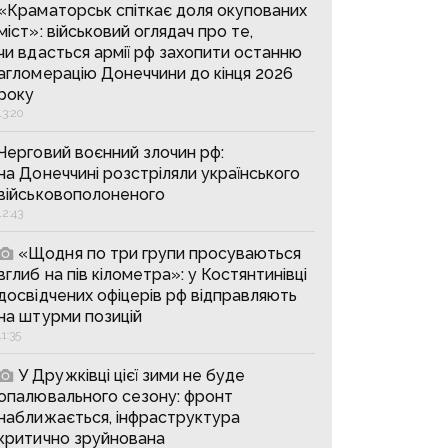
«Краматорськ спіткає доля окупованих
міст»: військовий оглядач про те,
чи вдасться армії рф захопити останню
агломерацію Донеччини до кінця 2026
року
13:20
Черговий воєнний злочин рф:
на Донеччині розстріляли українського
військовополоненого
12:43
«Щодня по три групи просуваються
вглиб на пів кілометра»: у Костянтинівці
досвідчених офіцерів рф відправляють
на штурми позицій
11:35
У Дружківці цієї зими не буде
опалювального сезону: фронт
наближається, інфраструктура
критично зруйнована