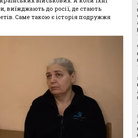
країнських військових. А коли їхні
, виїжджають до росії, де стають
тів. Саме такою є історія подружжя