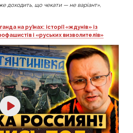
же доходить, що чекати — не варіант»,
анда на руїнах: історії «ждунів» із
офашистів і «руських визволителів»