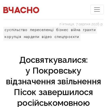
пʼятниця, 7 серпня 2026 р.
суспільство
переселенці
бізнес
війна
гранти
корупція
нардепи
відео
спецпроєкти
Досвяткувалися:
у Покровську
відзначення звільнення
Пісок завершилося
російськомовною