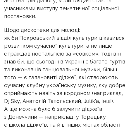
або театрів діалогу, коли глядачі стають
учасниками виступу тематичної соціальної
постановки.
Щодо дискотеки для молоді:
як би Покровський відділ культури цікавився
розвитком сучасної культури, а не лише
страждав ностальгією за «совком», тоді він
знав би, що сьогодні в Україні є багато гуртів
та виконавців танцювальної музики, більш
того — є талановиті діджеї, які створюють
сучасну клубну українську музику, яку добре
сприймають навіть за кордоном (наприклад,
Dj Sky, Анатолій Тапольський, Julik'a, інші).
А ще можна було б залучити діджеїв
з Донеччини — наприклад, у Торецьку
є школа діджеїв, та й в інших містах області