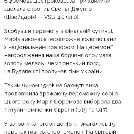
Єфремова достроково, за три хвилини
здолала спротив Свеньї Джунго
(Швейцарія) — VSU 4:0 (11:0).
Здобувши перемогу в фінальній сутичці,
Марія виконала переможне коло пошани
з національним прапором. На церемонії
нагородження наша борчиня отримала
золоту медаль і чемпіонський пояс,
і в Будапешті пролунав гімн України.
Таким чином 15-річна бахмутчанка
продовжила вражаючу переможну серію.
Цього року Марія Єфремова виборола два
титули чемпіонки Європи (U15 та U17).
У ваговій категорії до 46 кг змагались 15
перспективних спортсменок. На світовій