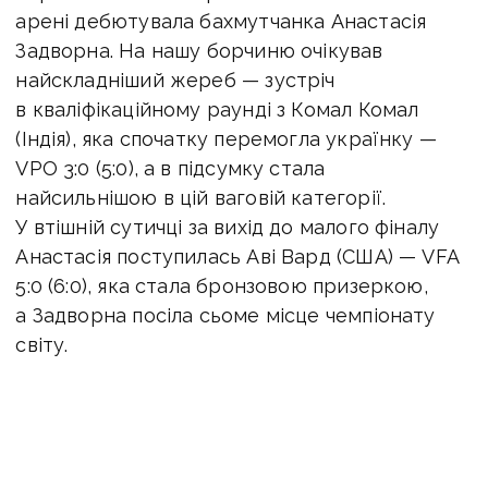
арені дебютувала бахмутчанка Анастасія
Задворна. На нашу борчиню очікував
найскладніший жереб — зустріч
в кваліфікаційному раунді з Комал Комал
(Індія), яка спочатку перемогла українку —
VPO 3:0 (5:0), а в підсумку стала
найсильнішою в цій ваговій категорії.
У втішній сутичці за вихід до малого фіналу
Анастасія поступилась Аві Вард (США) — VFA
5:0 (6:0), яка стала бронзовою призеркою,
а Задворна посіла сьоме місце чемпіонату
світу.
ЧИТАЙТЕ: Спортсмени Донеччини здобули
нагороди міжнародних змагань у Литві
У ваговій категорії до 69 кг зібрались 14