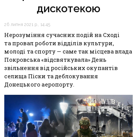
дискотекою
26 липня 2021 р., 14:45
Нерозуміння сучасних подій на Сході
та провал роботи відділів культури,
молоді та спорту — саме так місцева влада
Покровська «відсвяткувала» День
звільнення від російських окупантів
селища Піски та деблокування
Донецького аеропорту.