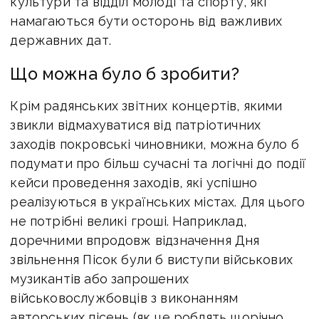
культури та відділ молоді та спорту, які
намагаються бути осторонь від важливих
державних дат.
Що можна було б зробити?
Крім радянських звітних концертів, якими
звикли відмахуватися від патріотичних
заходів покровські чиновники, можна було б
подумати про більш сучасні та логічні до події
кейси проведення заходів, які успішно
реалізуються в українських містах. Для цього
не потрібні великі гроші. Наприклад,
доречними впродовж відзначення Дня
звільнення Пісок були б виступи військових
музикантів або запрошених
військовослужбовців з виконанням
авторських пісень (як це роблять щорічно