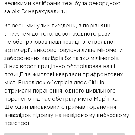
великими калібрами теж була рекордною
за рік: їх нарахували 14.
За весь минулий тиждень, в порівнянні
з тижнем до того, ворог жодного разу
не обстрілював наші позиції зі ствольної
артилерії, використовуючи лише міномети
заборонених калібрів 82 та 120 міліметрів.
З них ворог прицільно обстрілював наші
позиції та житлові квартали прифронтових
міст. Внаслідок обстрілів двоє бійців
отримали поранення, одного цивільного
поранено під час обстрілу міста Мар’їнка.
Ще один військовий отримав поранення
внаслідок підриву на невідомому вибуховому
пристрої.