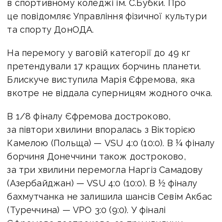
в спортивному коледжі ім. С.Бубки. Про
це повідомляє Управління фізичної культури
та спорту ДонОДА.
На перемогу у ваговій категорії до 49 кг
претендували 17 кращих борчинь планети.
Блискуче виступила Марія Єфремова, яка
вкотре не віддала суперницям жодного очка.
В 1/8 фіналу Єфремова достроково,
за півтори хвилини впоралась з Вікторією
Камелою (Польща) — VSU 4:0 (10:0). В ¼ фіналу
борчиня Донеччини також достроково,
за три хвилини перемогла Наргіз Самадову
(Азербайджан) — VSU 4:0 (10:0). В ½ фіналу
бахмутчанка не залишила шансів Севім Акбас
(Туреччина) — VPO 3:0 (9:0). У фіналі