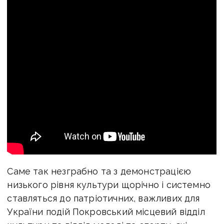
Саме так незграбно та з демонстрацією
низького рівня культури щорічно і системно
ставляться до патріотичних, важливих для
України подій Покровський місцевий відділ