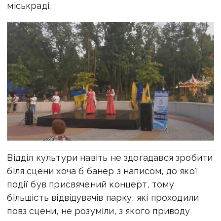
міськраді.
Відділ культури навіть не здогадався зробити
біля сцени хоча б банер з написом, до якої
події був присвячений концерт, тому
більшість відвідувачів парку, які проходили
повз сцени, не розуміли, з якого приводу