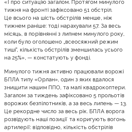
«І про ситуацію загалом. Протягом минулого
тижня на фронті зафіксовано 51 обстріл.
Це всього на шість обстрілів менше, ніж
тижнем раніше: тоді нарахували 57. За весь
місяць, в порівнянні з липнем минулого року,
коли було оголошено „всеосяжний режим
тиші“, кількість обстрілів зменшилась усього
на 25%», — констатують у фонді.
Минулого тижня активно працювали ворожі
БПЛА типу «Орлан», один з яких вдалося
знищити нашим ППО, та малі квадрокоптери.
Загалом за тиждень зафіксовано 5 прольотів
ворожих безпілотників, а за весь липень — 13.
Це рекордне число за весь рік. БПЛА ворога
розвідують наші позиції та коригують вогонь
артилерії: відповідно, кількість обстрілів