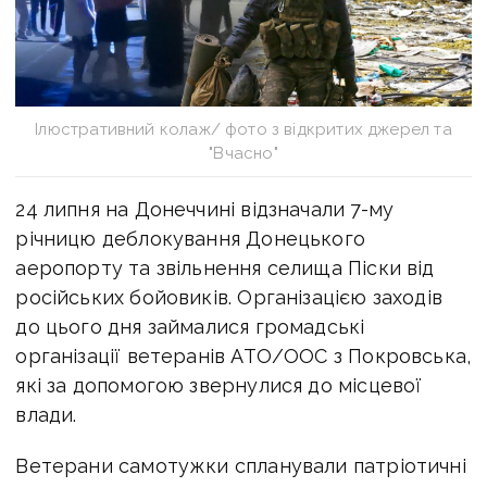
Ілюстративний колаж/ фото з відкритих джерел та
"Вчасно"
24 липня на Донеччині відзначали 7-му
річницю деблокування Донецького
аеропорту та звільнення селища Піски від
російських бойовиків. Організацією заходів
до цього дня займалися громадські
організації ветеранів АТО/ООС з Покровська,
які за допомогою звернулися до місцевої
влади.
Ветерани самотужки спланували патріотичні