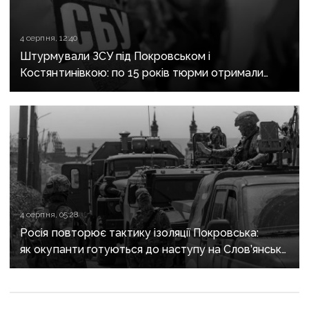
4 серпня, 12:40
Штурмували ЗСУ під Покровськом і
Костянтинівкою: по 15 років тюрми отримали
десятеро бойовиків, які воювали на боці рф
4 серпня, 05:28
Росія повторює тактику ізоляції Покровська:
як окупанти готуються до наступу на Слов’янськ і
Краматорськ