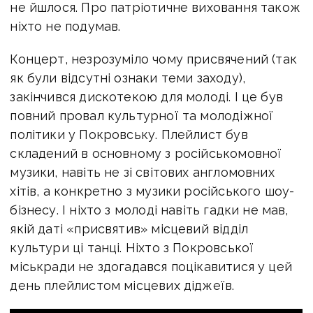
не йшлося. Про патріотичне виховання також
ніхто не подумав.
Концерт, незрозуміло чому присвячений (так
як були відсутні ознаки теми заходу),
закінчився дискотекою для молоді. І це був
повний провал культурної та молодіжної
політики у Покровську. Плейлист був
складений в основному з російськомовної
музики, навіть не зі світових англомовних
хітів, а конкретно з музики російського шоу-
бізнесу. І ніхто з молоді навіть гадки не мав,
якій даті «присвятив» місцевий відділ
культури ці танці. Ніхто з Покровської
міськради не здогадався поцікавитися у цей
день плейлистом місцевих діджеїв.