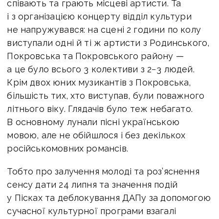
співають та грають місцеві артисти. Та
і з організацією концерту відділ культури
не напружувався: на сцені 2 години по колу
виступали одні й ті ж артисти з Родинського,
Покровська та Покровського району —
а це було всього 3 колективи з 2−3 людей.
Крім двох юних музикантів з Покровська,
більшість тих, хто виступав, були поважного
літнього віку. Глядачів було теж небагато.
В основному лунали пісні українською
мовою, але не обійшлося і без декількох
російськомовних романсів.
Тобто про залучення молоді та роз’яснення
сенсу дати 24 липня та значення подій
у Пісках та деблокування ДАПу за допомогою
сучасної культурної програми взагалі