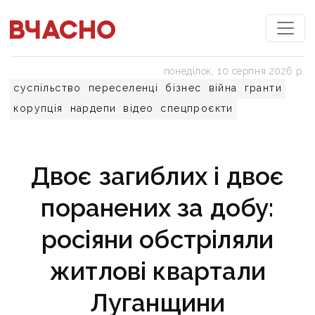
понеділок, 10 серпня 2026 р.
суспільство
переселенці
бізнес
війна
гранти
корупція
нардепи
відео
спецпроєкти
Двоє загиблих і двоє
поранених за добу:
росіяни обстріляли
житлові квартали
Луганщини