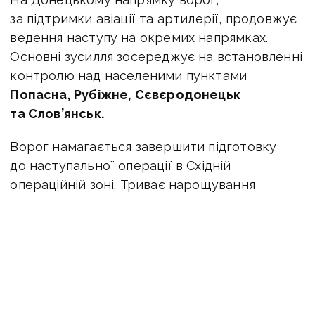
за підтримки авіації та артилерії, продовжує
ведення наступу на окремих напрямках.
Основні зусилля зосереджує на встановленні
контролю над населеними пунктами
Попасна, Рубіжне, Сєвєродонецьк
та Слов’янськ.
Ворог намагається завершити підготовку
до наступальної операції в Східній
операційній зоні. Триває нарощування
авіаційного угруповання та системи
управління військами.
Противник продовжує завдавати ракетно-
бомбових ударів по інфраструктурних
об’єктах та житлових кварталах міст та сіл
нашої держави.