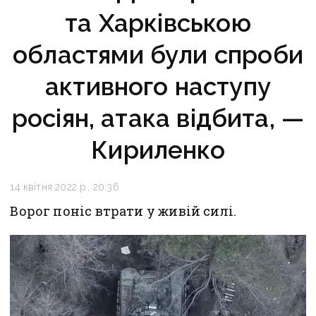
та Харківською
областями були спроби
активного наступу
росіян, атака відбита, —
Кириленко
14 квітня 2022 р., 20:36
Ворог поніс втрати у живій силі.