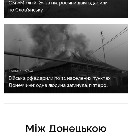
Сім «Молній-2» за ніч: росіяни двічі вдарили
по Слов’янську
7 серпня, 07:12
Війська рф вдарили по 11 населених пунктах
Донеччини: одна людина загинула, п’ятеро
поранені
Між Донецькою