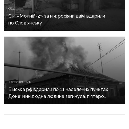
05:41
Сім «Молній-2» за ніч: росіяни двічі вдарили
по Слов’янську
7 серпня, 07:12
Війська рф вдарили по 11 населених пунктах
Донеччини: одна людина загинула, п’ятеро
поранені