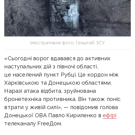
Ілюстративне фото: Генштаб ЗСУ
«Сьогодні ворог вдавався до активних
наступальних дій з півночі області,
це населений пункт Рубці. Це кордон між
Харківською та Донецькою областями.
Наразі атака відбита, зруйнована
бронетехніка противника. Він також поніс
втрати у живій силі», — повідомив голова
Донецької ОВА Павло Кириленко в
ефірі
телеканалу FreeДом.