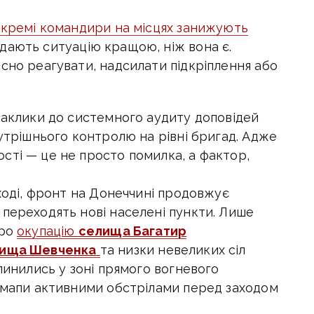
 окремі командири на місцях занижують
дають ситуацію кращою, ніж вона є.
сно реагувати, надсилати підкріплення або
заклики до системного аудиту доповідей
нутрішнього контролю на рівні бригад. Адже
сті — це не просто помилка, а
фактор,
сході, фронт на Донеччині продовжує
 переходять нові населені пункти. Лише
про
окупацію
селища Багатир
ища Шевченка
та низки невеликих сіл
пинились у зоні прямого вогневого
з мапи активними обстрілами перед заходом