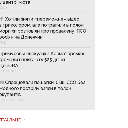
у центрі міста
06:09
Хотіли зняти «переможне» відео
з триколором, але потрапили в полон:
морпіхи розповіли про провалену ІПСО
росіян на Донеччині
05:42
Примусовій евакуації з Краматорської
громади підлягають 525 дітей —
ДонОВА
5 серпня, 14:10
Спрацювали пошепки: бійці ССО без
жодного пострілу взяли в полон
окупантів
5 серпня, 14:00
КТУАЛЬНЕ