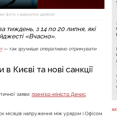
ані фото з відкритих джерел
за тиждень, з 14 по 20 липня, які
йджесті «Вчасно».
л
— так зручніше оперативно отримувати
в Києві та нові санкції
тичної заяви:
прем'єр-міністр Денис
А
кох місяців напруження між урядом і Офісом