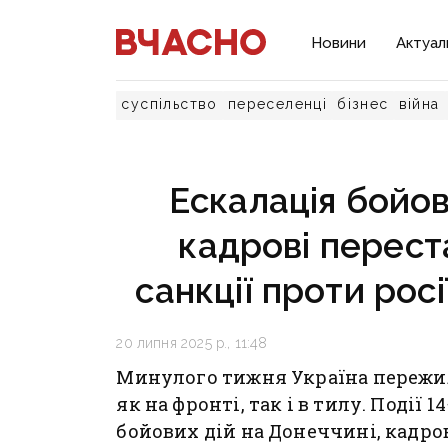
Новини
Актуал
суспільство
переселенці
бізнес
війна
Ескалація бойов
кадрові переста
санкції проти рос
20 липня 2025 р., 11:48
Минулого тижня Україна пережи
як на фронті, так і в тилу. Події
бойових дій на Донеччині, кадро