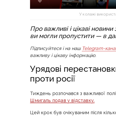
У колажі використ
Про важливі і цікаві новини 
ви могли пропустити — в да
Підписуйтеся і на наш
Telegram-кана
важливу і цікаву інформацію.
Урядові перестановки 
проти росії
Тиждень розпочався з важливої полі
Шмигаль подав у відставку.
Цей крок був очікуваним після кіль