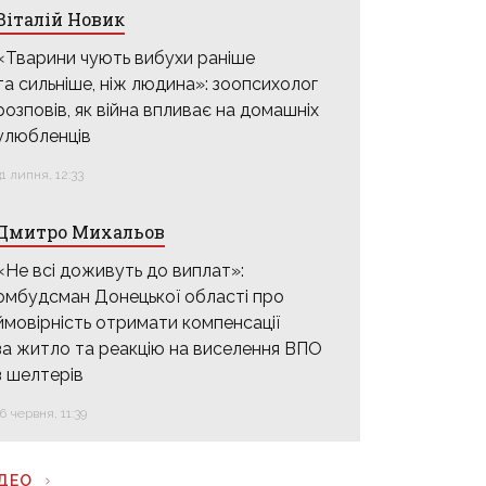
Віталій Новик
«Тварини чують вибухи раніше
та сильніше, ніж людина»: зоопсихолог
розповів, як війна впливає на домашніх
улюбленців
31 липня, 12:33
Дмитро Михальов
«Не всі доживуть до виплат»:
омбудсман Донецької області про
ймовірність отримати компенсації
за житло та реакцію на виселення ВПО
з шелтерів
16 червня, 11:39
ІДЕО