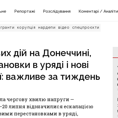
ьне
Репортажі
Розслідування
Коментарі / Аналіти
гранти
корупція
нардепи
відео
спецпроєкти
их дій на Донеччині,
новки в уряді і нові
ії: важливе за тиждень
ла чергову хвилю напруги —
 14−20 липня відзначилися ескалацією
вими перестановками в уряді,