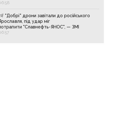
06:58
"Добрі" дрони завітали до російського
Ярославля, під удар міг
потрапити "Славнефть-ЯНОС", — ЗМІ
06:57