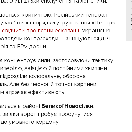
важливі шляхи сполучення та логістики.
шається критичною. Російський генерал
тував бойові порядки угруповання «Центр»,
свідчити про плани ескалації.
Українські
роводячи контрзаходи — знищуються ДРГ,
рія та FPV-дрони.
я концентрує сили, застосовуючи тактику
тилерією, авіацією й постійними хвилями
 підрозділи колосальне, оборона
ь. Але без чесної й точної картини
зм втрачає ефективність.
вилася в районі
Великої Новосілки
,
, звідки ворог пробує просунутися
 до умовного кордону