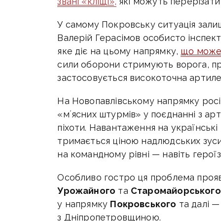
звані «кліщі»,
які можуть перерізати 
У самому Покровську ситуація зали
Валерій Герасімов особисто інспек
яке діє на цьому напрямку,
що може 
сили оборони стримують ворога, п
застосовується високоточна артиле
На Новопавлівському напрямку росі
«мʼясних штурмів» у поєднанні з ар
піхоти. Навантаження на українські
тримається ціною надлюдських зусил
на командному рівні — навіть герої
Особливо гостро ця проблема проя
Урожайного
та
Старомайорського
у напрямку
Покровського
та далі —
з Дніпропетровщиною.