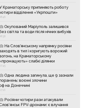
У Краматорську припиняють роботу
чотири відділення «Укрпошти»
08:46
Окупований Маріуполь залишився
без світла та води після нічних вибухів
08:36
На Слов’янському напрямку росіяни
заходять в тил і коригують ворожий
вогонь, на Краматорському
«промацують» слабкі ділянки
07:45
Одна людина загинула, ще 9 зазнали
поранень: воєнні злочини
рф на Донеччині
07:16
Росіяни чотири рази атакували
Слов’янськ FPV-дронами: є влучання