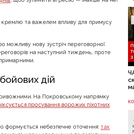
 кремлю та важелем впливу для примусу
про можливу нову зустріч переговорної
переговорів на наступний тиждень, проте
 примарними.
Ч
 бойових дій
с
м
тривожними. На Покровському напрямку
К
фіксується просування ворожих піхотних
го формується небезпечне оточення:
так