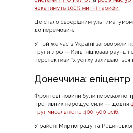
чекатимуть 100% митні тарифи.
Це стало своєрідним ультиматумом
до перемовин.
У той же час в Україні заговорили 
групи з рф — Київ ініціював раунд 
перспективи їх успіху залишаються
Донеччина: епіцентр
Фронтові новини були переважно 
противник нарощує сили — щодня
груп чисельністю 400−500 осіб.
У районі Мирнограду та Родинсько