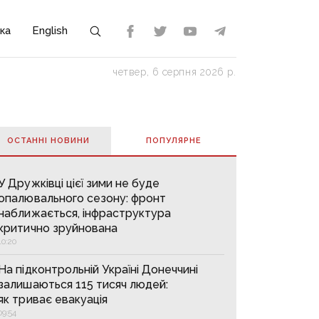
ка
English
четвер, 6 серпня 2026 р.
ОСТАННІ НОВИНИ
ПОПУЛЯРНE
У Дружківці цієї зими не буде
опалювального сезону: фронт
наближається, інфраструктура
критично зруйнована
10:20
На підконтрольній Україні Донеччині
залишаються 115 тисяч людей:
як триває евакуація
09:54