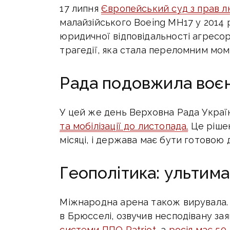
17 липня
Європейський суд з прав 
малайзійського Boeing MH17 у 2014 
юридичної відповідальності агресор
трагедії, яка стала переломним мом
Рада подовжила воєнн
У цей же день Верховна Рада Укра
та мобілізації до листопада.
Це рішен
місяці, і держава має бути готовою 
Геополітика: ультима
Міжнародна арена також вирувала.
в Брюсселі, озвучив несподівану зая
системи ППО Patriot
,
а
росія має 50 