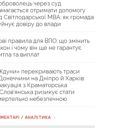
оброволець через суд
амагається отримати допомогу
ід Світлодарської МВА: як громада
уйнує довіру до влади
ові правила для ВПО: що змінить
акон і чому він ще не гарантує
итла та виплат
Ждуни» перекривають траси
 Донеччини на Дніпро й Харків:
вакуація з Краматорська
 Слов’янська ризикує стати
мертельно небезпечною
МЕНТАРІ / АНАЛІТИКА