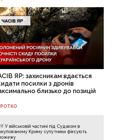
АСІВ ЯР: захисникам вдається
кидати посилки з дронів
аксимально близько до позицій
ОРОТКО
У військовій частині під Судаком в
окупованому Криму супутники фіксують
пожежу