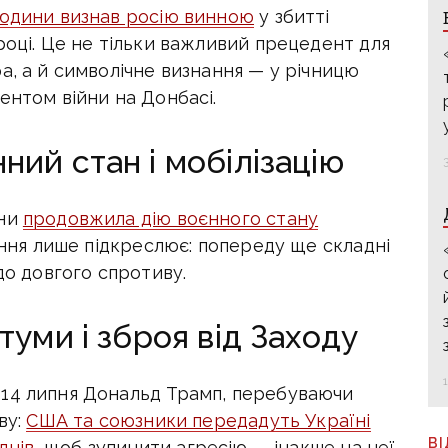
людини визнав росію винною
у збитті
році. Це не тільки важливий прецедент для
а, а й символічне визнання — у річницю
ентом війни на Донбасі.
ий стан і мобілізацію
їни
продовжила дію воєнного стану
ня лише підкреслює: попереду ще складні
до довгого спротиву.
туми і зброя від Заходу
 14 липня Дональд Трамп, перебуваючи
ву:
США та союзники передадуть Україні
В
днів
, щоб зупинити агресію — інакше на неї