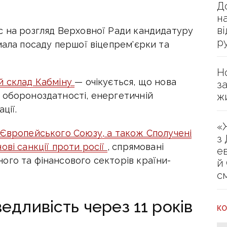
Д
н
в
с на розгляд Верховної Ради кандидатуру
р
мала посаду першої віцепрем'єрки та
Н
й склад Кабміну
— очікується, що нова
з
 обороноздатності, енергетичній
ж
ції.
«
 Європейського Союзу, а також Сполучені
з
ові санкції проти росії
, спрямовані
е
ого та фінансового секторів країни-
й
с
едливість через 11 років
КО