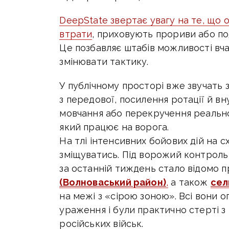
DeepState звертає увагу на те, що
втрати
, приховують прориви або по
Це позбавляє штабів можливості вча
змінювати тактику.
У публічному просторі вже звучать 
з передової, посилення ротації й в
мовчання або перекручення реально
який працює на ворога
.
На тлі інтенсивних бойових дій на 
зміщуватись. Під ворожий контроль
за останній тиждень стало відомо 
(Волноваський район)
,
а також
сел
на межі з «сірою зоною». Всі вони о
ураження і були практично стерті 
російських військ.