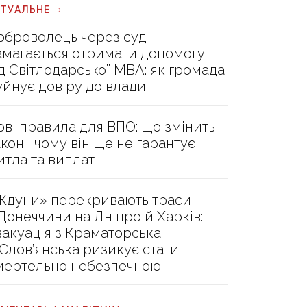
КТУАЛЬНЕ
оброволець через суд
амагається отримати допомогу
ід Світлодарської МВА: як громада
уйнує довіру до влади
ові правила для ВПО: що змінить
акон і чому він ще не гарантує
итла та виплат
Ждуни» перекривають траси
 Донеччини на Дніпро й Харків:
вакуація з Краматорська
 Слов’янська ризикує стати
мертельно небезпечною