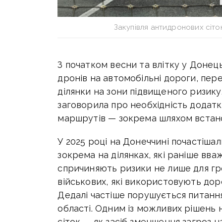
Закупівля антидронових сіто
З початком весни та влітку у Донець
дронів на автомобільні дороги, пер
ділянки на зони підвищеного ризику.
заговорила про необхідність додат
маршрутів — зокрема шляхом встано
У 2025 році на Донеччині почастіша
зокрема на ділянках, які раніше вва
спричиняють ризики не лише для гр
військових, які використовують доро
Д
едалі частіше порушується питанн
області. Одним із можливих рішень
сіток — як засіб зменшення загроз 