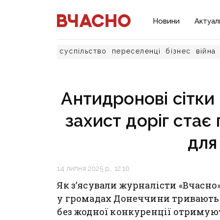
Новини
Актуал
суспільство
переселенці
бізнес
війна
Антидронові сітки 
захист доріг стає
для
14 липня 2025 р., 12:10
Як з’ясували журналісти «Вчасно»
у громадах Донеччини тривають
без жодної конкуренції отримуют