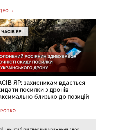
ІДЕО
АСІВ ЯР: захисникам вдається
кидати посилки з дронів
аксимально близько до позицій
ОРОТКО
Генштаб підтвердив ураження двох