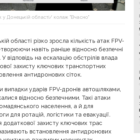
к у Донецькій області/ колаж "Вчасно"
кій області різко зросла кількість атак FPV-
етворюючи навіть раніше відносно безпечні
 У відповідь на ескалацію обстрілів влада
кової захисту ключових транспортних
влення антидронових сіток.
ли випадки ударів FPV-дронів автошляхами,
жалися відносно безпечними. Такі атаки
омадянського населення, а й для
ги для ротацій, логістики та евакуації.
я додаткової захисту ключових трас
 називають встановлення антидронових
на критично важливих маршрутах.