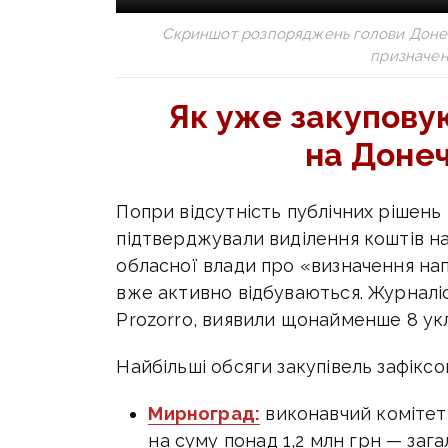
Скриншот розпоряджень голови Донець
призначен
Як уже закуповую
на Донеч
Попри відсутність публічних рішень 
підтверджували виділення коштів на
обласної влади про «визначення напр
вже активно відбуваються. Журналі
Prozorro, виявили щонайменше 8 ук
Найбільші обсяги закупівель зафіксо
Мирноград:
виконавчий комітет 
на суму понад 1,2 млн грн — зага