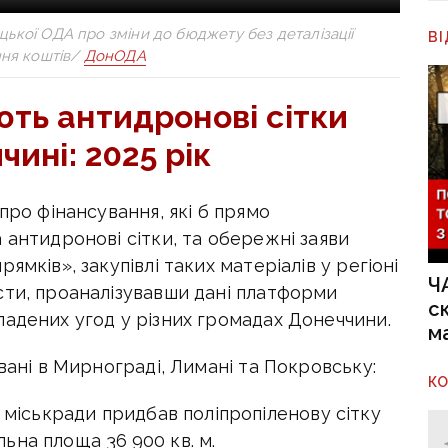
кої ОДА про зміни до бюджету без деталізації
В
ня коштів/
ДонОДА
ть антидронові сітки
чині: 2025 рік
про фінансування, які б прямо
 антидронові сітки, та обережні заяви
ямків», закупівлі таких матеріалів у регіоні
Ч
сти, проаналізувавши дані платформи
с
ладених угод у різних громадах Донеччини.
м
вані в Мирнограді, Лимані та Покровську:
К
міськради придбав поліпропіленову сітку
льна площа 36 900 кв. м.