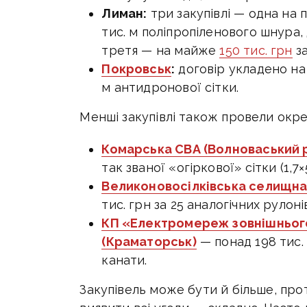
Лиман:
три закупівлі — одна на
тис. м поліпропіленового шнура,
третя — на майже
150 тис. грн
за
Покровськ
:
договір укладено на 
м антидронової сітки.
Менші закупівлі також провели окр
Комарська СВА (Волноваський 
так званої «огіркової» сітки (1,7×
Великоновосілківська селищна
тис. грн за 25 аналогічних рулонів
КП «Електромереж зовнішнього
(Краматорськ)
— понад 198 тис. 
канати.
Закупівель може бути й більше, про