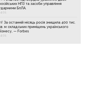
російських НПЗ та засоби управління
ударними БпЛА.
14:01
За останній місяць росія знищила 400 тис.
кв. м складських приміщень українського
бізнесу, — Forbes
14:01