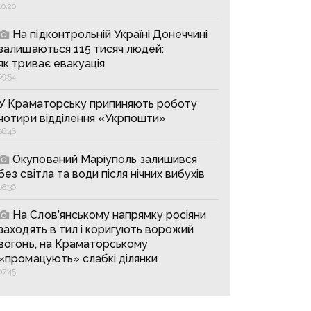
10:20
На підконтрольній Україні Донеччині
залишаються 115 тисяч людей:
як триває евакуація
09:54
У Краматорську припиняють роботу
чотири відділення «Укрпошти»
08:46
Окупований Маріуполь залишився
без світла та води після нічних вибухів
08:36
На Слов’янському напрямку росіяни
заходять в тил і коригують ворожий
вогонь, на Краматорському
«промацують» слабкі ділянки
07:45