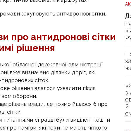
А
 громади закуповують антидронові сітки,
Д
н
в
и про антидронові сітки
р
имі рішення
Н
з
ької обласної державної адміністрації
ж
оні вже визначено ділянки доріг, які
тидронових сіток.
«
ове рішення вдалося ухвалити після
з
ством оборони.
е
має рішень влади, де прямо йшлося б про
й
і сітки.
с
 питання: чи справді були виділені кошти
ся про наміри, які поки не мають чіткого