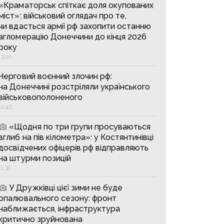
«Краматорськ спіткає доля окупованих
міст»: військовий оглядач про те,
чи вдасться армії рф захопити останню
агломерацію Донеччини до кінця 2026
року
13:20
Черговий воєнний злочин рф:
на Донеччині розстріляли українського
військовополоненого
12:43
«Щодня по три групи просуваються
вглиб на пів кілометра»: у Костянтинівці
досвідчених офіцерів рф відправляють
на штурми позицій
11:35
У Дружківці цієї зими не буде
опалювального сезону: фронт
наближається, інфраструктура
критично зруйнована