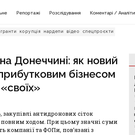
ьне
Репортажі
Розслідування
Коментарі / Аналіти
гранти
корупція
нардепи
відео
спецпроєкти
на Донеччині: як новий
 прибутковим бізнесом
 «своїх»
, закупівлі антидронових сіток
 повним ходом. При цьому значні суми
ь компанії та ФОПи, пов’язані з