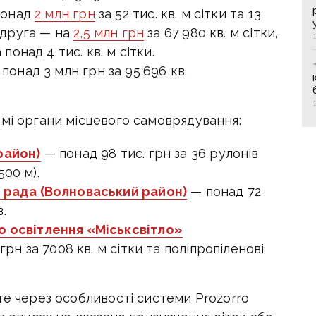
 понад
2 млн грн
за 52 тис. кв. м сітки та 13
 друга — на
2,5 млн грн
за 67 980 кв. м сітки,
 понад 4 тис. кв. м сітки.
понад 3 млн грн за 95 696 кв.
емі органи місцевого самоврядування:
район)
— понад 98 тис. грн за 36 рулонів
500 м).
 рада (Волноваський район)
— понад 72
.
 освітлення «Міськсвітло»
грн за 7008 кв. м сітки та поліпропіленові
те через особливості системи Prozorro