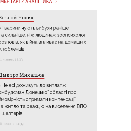
МЕНТАРІ / АНАЛІТИКА
Віталій Новик
«Тварини чують вибухи раніше
та сильніше, ніж людина»: зоопсихолог
розповів, як війна впливає на домашніх
улюбленців
31 липня, 12:33
Дмитро Михальов
«Не всі доживуть до виплат»:
омбудсман Донецької області про
ймовірність отримати компенсації
за житло та реакцію на виселення ВПО
з шелтерів
16 червня, 11:39