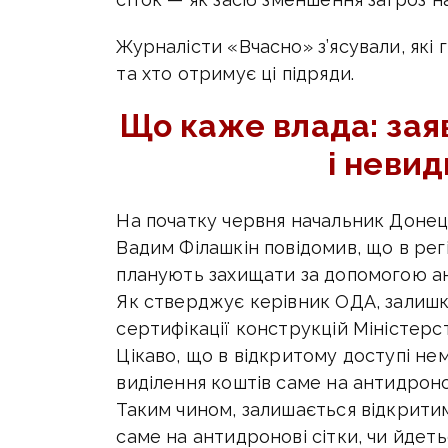
Журналісти «Вчасно» з’ясували, які
та хто отримує ці підряди.
Що каже влада: заяв
і невид
На початку червня начальник Донец
Вадим Філашкін повідомив, що в регі
планують захищати за допомогою ан
Як стверджує керівник ОДА, залишк
сертифікації конструкцій Міністер
Цікаво, що в відкритому доступі не
виділення коштів саме на антидронов
Таким чином, залишається відкритим
саме на антидронові сітки, чи йдеть