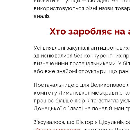
виявити всі угоди — складно. Часто 
використовуються різні назви това
аналіз.
Хто заробляє на 
Усі виявлені закупівлі антидронових 
здійснювалися без конкурентних пр
визначеними постачальниками. У біл
або вже знайомі структури, що рані
Постачальницею для Великоновосілк
комітету Лиманської міськради ста
працює більше як рік та встигла ук
Донецької області на понад 8 млн г
З’ясувалося, що Вікторія Цірульнік
«Укрславресурс»
, яким керує Воло