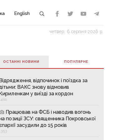
ка
English
четвер, 6 серпня 2026 р.
ОСТАННІ НОВИНИ
ПОПУЛЯРНE
Відрядження, відпочинок і поїздка за
дітьми: ВАКС знову відмовив
Кириленкам у виїзді за кордон
14:00
Працював на ФСБ і наводив вогонь
на позиції ЗСУ: священника Покровської
єпархії засудили до 15 років
13:53