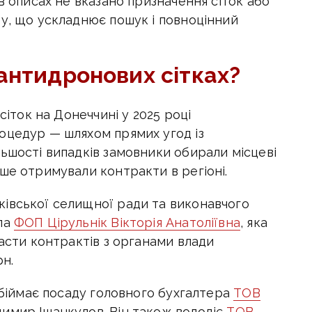
в описах не вказано призначення сіток або
ру, що ускладнює пошук і повноцінний
антидронових сітках?
сіток на Донеччині у 2025 році
оцедур — шляхом прямих угод із
ьшості випадків замовники обирали місцеві
ше отримували контракти в регіоні.
івської селищної ради та виконавчого
ла
ФОП Цірульнік Вікторія Анатоліївна
, яка
ласти контрактів з органами влади
рн.
 обіймає посаду головного бухгалтера
ТОВ
димир Ішанкулов. Він також володіє
ТОВ