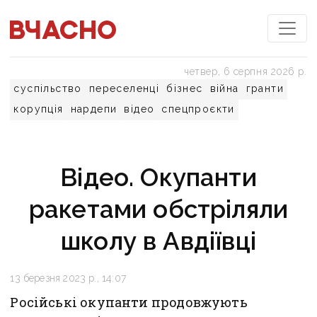
четвер, 6 серпня 2026 р.
суспільство
переселенці
бізнес
війна
гранти
корупція
нардепи
відео
спецпроєкти
Відео. Окупанти
ракетами обстріляли
школу в Авдіївці
13 березня 2023 р., 14:07
Російські окупанти продовжують