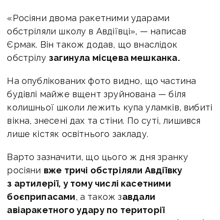
«Росіяни двома ракетними ударами
обстріляли школу в Авдіївці», — написав
Єрмак. Він також додав, що внаслідок
обстрілу
загинула місцева мешканка.
На опублікованих фото видно, що частина
будівлі майже вщент зруйнована — біля
колишньої школи лежить купа уламків, вибиті
вікна, знесені дах та стіни. По суті, лишився
лише кістяк освітнього закладу.
Варто зазначити, що цього ж дня зранку
росіяни
вже тричі обстріляли Авдіївку
з артилерії, у тому числі касетними
боєприпасами
, а також з
авдали
авіаракетного удару по території