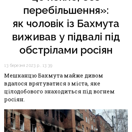
перебільшення»:
як чоловік із Бахмута
виживав у підвалі під
обстрілами росіян
13 березня 2023 р., 13:39
Мешканцю Бахмута майже дивом
вдалося врятуватися з міста, яке
цілодобового знаходиться під вогнем
росіян.