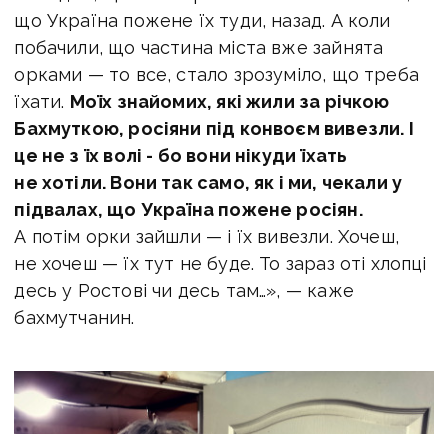
що Україна пожене їх туди, назад. А коли
побачили, що частина міста вже зайнята
орками — то все, стало зрозуміло, що треба
їхати.
Моїх знайомих, які жили за річкою
Бахмуткою, росіяни під конвоєм вивезли. І
це не з їх волі - бо вони нікуди їхать
не хотіли. Вони так само, як і ми, чекали у
підвалах, що Україна пожене росіян.
А потім орки зайшли — і їх вивезли. Хочеш,
не хочеш — їх тут не буде. То зараз оті хлопці
десь у Ростові чи десь там…», — каже
бахмутчанин.