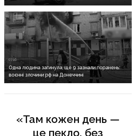
критично зруйнована
07:16
Одна людина загинула, ще 9 зазнали поранень:
воєнні злочини рф на Донеччині
«Там кожен день —
це пекло, без