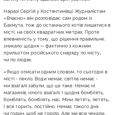
Наразі Сергій у Костянтинівці.
Журналістам
«Вчасно» він розповідає: сам родом із
Бахмута, тож до останнього хотів лишатися в
місті, на своїх квадратних метрах. Проте
впевненість у тому, що рішення правильне,
зникало щодня — фактично з кожним
прильотом російського снаряду по місту…
чи по людях.
«Якщо описати одним словом, то сьогодні в
місті - пекло. Води немає, світла немає -
ми взагалі забули, що це таке. Немає ні
магазинів, нічого взагалі. І щодня бомблять,
бомблять, бомблять нас. Міни летять, летять…
І все горить, постійно. Немає такого дня
чи годин, щоб не горіло. Але ми все чекали,