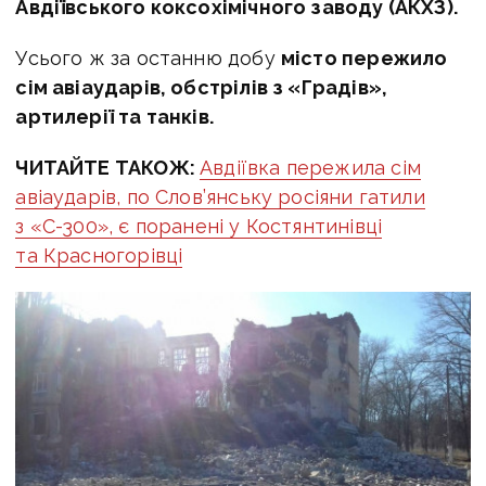
Авдіївського коксохімічного заводу (АКХЗ).
Усього ж за останню добу
місто пережило
сім авіаударів, обстрілів з «Градів»,
артилерії та танків.
ЧИТАЙТЕ ТАКОЖ:
Авдіївка пережила сім
авіаударів, по Слов’янську росіяни гатили
з «С-300», є поранені у Костянтинівці
та Красногорівці