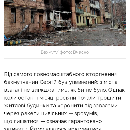
Бахмут/ фото: Вчасно
Від самого повномасштабного вторгнення
бахмутчанин Сергій був упевнений: з міста
взагалі не виїжджатиме, як би не було. Однак
коли останні місяці росіяни почали трощити
житлові будинки та хоронити під завалами
через ракети цивільних — зрозумів,
що лишатися — означає гарантовано
загинути. Йому вдалося врятуватися.