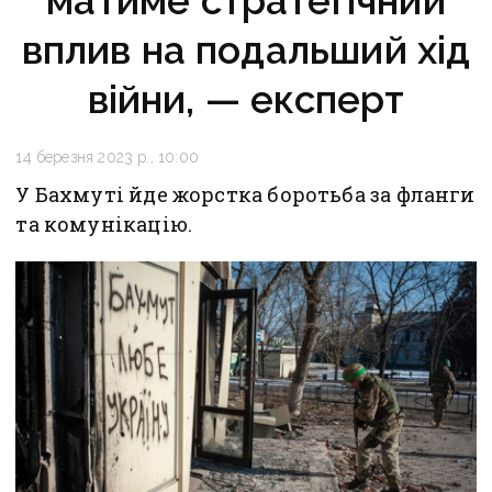
матиме стратегічний
вплив на подальший хід
війни, — експерт
14 березня 2023 р., 10:00
У Бахмуті йде жорстка боротьба за фланги
та комунікацію.