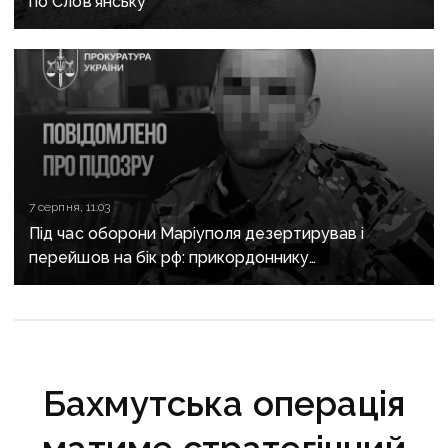
по Слов’янську
7 серпня, 11:03
Під час оборони Маріуполя дезертирував і
перейшов на бік рф: прикордоннику
з «Азовсталі» повідомили про підозру
Бахмутська операція