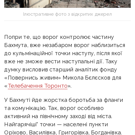
Ілюстративне фото з відкритих джерел
Попри те, що ворог контролює частину
Бахмута, вже незабаром ворог наблизиться
до кульмінаційної точки наступу, після якої
вже не зможе вести наступальні дії. Таку
думку висловив
старший аналітик фонду
«Повернись живим» Микола Бєлєсков для
«
Телебачення Торонто
».
У Бахмуті йде жорстка боротьба за фланги
та комунікацію. Так, ворог особливо
активний на північному заході від міста.
Найгарячіші" точки — населені пункти
Оріхово, Василівка, Григорівка, Богданівка.