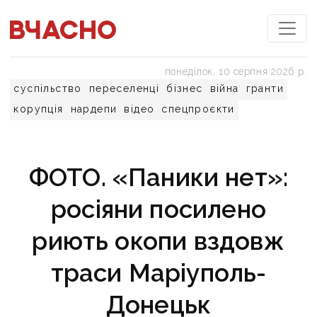
понеділок, 10 серпня 2026 р.
суспільство
переселенці
бізнес
війна
гранти
корупція
нардепи
відео
спецпроєкти
ФОТО. «Паники нет»:
росіяни посилено
риють окопи вздовж
траси Маріуполь-
Донецьк