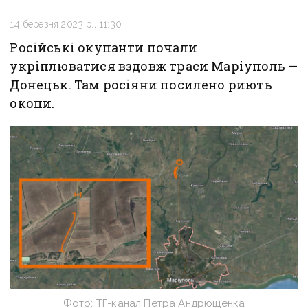
14 березня 2023 р., 11:30
Російські окупанти почали
укріплюватися вздовж траси Маріуполь —
Донецьк. Там росіяни посилено риють
окопи.
Фото: ТГ-канал Петра Андрющенка