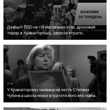
13:00
Дефіцит ППО на тлі масованих атак, дроновий
терор в Краматорську, загроза втрати
Костянтинівки та прощання з Олексієм Юковим:
важливе за тиждень
10:45
У Краматорську названа на честь Степана
Чубенка школа може втратити його ім'я: мама
загиблого героя розповіла про рішення влади