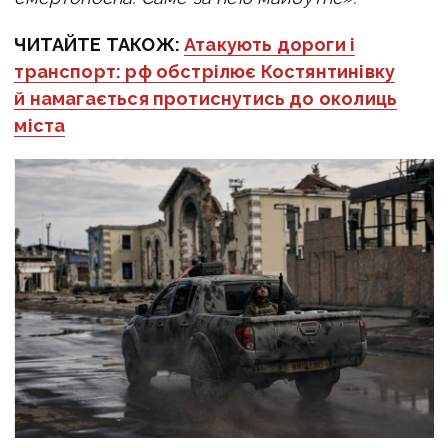
ЧИТАЙТЕ ТАКОЖ:
Атакують дороги і
транспорт: рф обстрілює Костянтинівку
й намагається протиснутись до околиць
міста