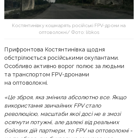
Костянтинівку кошмарять російські FPV-дрони на
оптоволокні/ Фото: libkos
Прифронтова Костянтинівка щодня
обстрілюється російськими окупантами.
Особливо активно ворог полює за людьми
та транспортом FPV-дронами
на оптоволокні.
«Це зброя, яка змінила абсолютно все. Якщо
використання звичайних FPV стало
революцією, масштаби якої досі не в змозі
осягнути потужні, але далекі від реальних
бойових дій партнери, то FPV на оптоволокні -