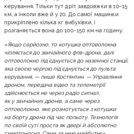
керування. Тільки тут дріт завдовжки в 10−15
км, а інколи вже й у 20. До самої машинки
прикріплено кілька кг вибухівки, і
розганяється вона до 100−150 км на годину.
«Якщо серйозно, то котушка оптоволокна
чіпляється до звичайного фпв-дрона, далі
оптоволокно підʼєднується до наземної станції,
яка своєю чергою підʼєднується до пульта
керування, — пише Костянтин. — Управління
дроном, передача відео та телеметрії
здійснюється не через радіо сигнал,
як у звичайних дронів, а саме через
оптоволокно, яке розмотується з котушки
на борту дрона під час польоту.
Технологія
по своїй суті проста як двері й абсолютно
смертоносна. Саме за нею майбутнє».