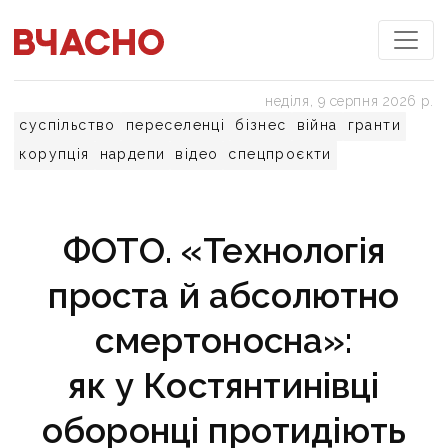
неділя, 9 серпня 2026 р.
суспільство
переселенці
бізнес
війна
гранти
корупція
нардепи
відео
спецпроєкти
ФОТО. «Технологія
проста й абсолютно
смертоносна»:
як у Костянтинівці
оборонці протидіють