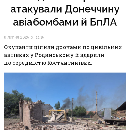
атакували Донеччину
авіабомбами й БпЛА
9 липня 2025 р., 11:15
Окупанти цілили дронами по цивільних
автівках у Родинському й вдарили
по середмістю Костянтинівки.