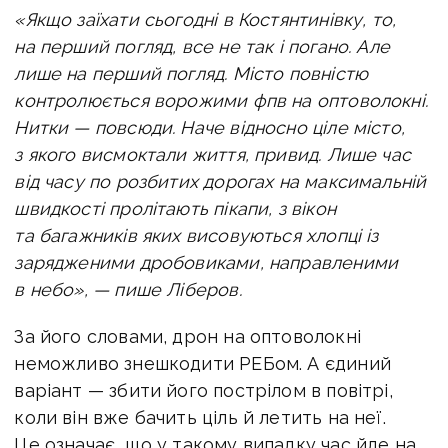
«Якщо заїхати сьогодні в Костянтинівку, то,
на перший погляд, все не так і погано. Але
лише на перший погляд. Місто повністю
контролюється ворожими фпв на оптоволокні.
Нитки — повсюди. Наче відносно ціле місто,
з якого висмоктали життя, привид. Лише час
від часу по розбитих дорогах на максимальній
швидкості пролітають пікапи, з вікон
та багажників яких висовуються хлопці із
зарядженими дробовиками, направленими
в небо», — пише Ліберов.
За його словами, дрон на оптоволокні
неможливо знешкодити РЕБом. А єдиний
варіант — збити його пострілом в повітрі,
коли він вже бачить ціль й летить на неї.
Це означає, що у такому випадку час йде на