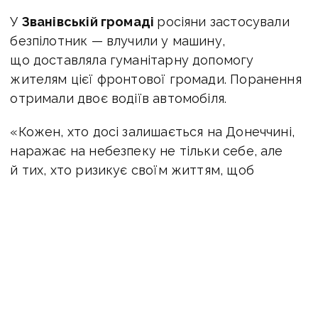
У
Званівській громаді
росіяни застосували
безпілотник — влучили у машину,
що доставляла гуманітарну допомогу
жителям цієї фронтової громади. Поранення
отримали двоє водіїв автомобіля.
«Кожен, хто досі залишається на Донеччині,
наражає на небезпеку не тільки себе, але
й тих, хто ризикує своїм життям, щоб
привезти допомогу до прифронтових
населених пунктів.
Будьте відповідальними!
Евакуюйтесь своєчасно!», — звернувся
до жителів Донеччини голова ОВА Вадим
Філашкін.
ЧИТАЙТЕ ТАКОЖ:
Атакують дороги і