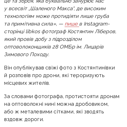
це та зброя, яка буквально занурює нас
у всесвіт „Шаленого Макса“, де високим
технологіям може протидіяти лише груба
та примітивна сила», —
пише
в Instagram-
сторінці
libkos фотограф Костянтин Ліберов,
який п
ровів добу з підрозділом
оптоволоконщиків
28 ОМБр ім. Лицарів
Зимового Походу.
Він опублікував свіжі фото з Костянтинівки
й розповів про дрони, які тероризують
місцевих жителів.
За словами фотографа, протистояти дронам
на оптоволокні нині можна дробовиком,
або ж металевими сітками, які зводять
вздовж дороги.