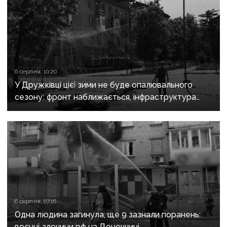
6 серпня, 10:20
У Дружківці цієї зими не буде опалювального
сезону: фронт наближається, інфраструктура
критично зруйнована
6 серпня, 07:16
Одна людина загинула, ще 9 зазнали поранень:
воєнні злочини рф на Донеччині