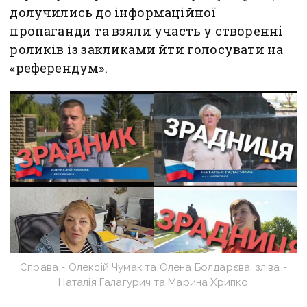
долучились до інформаційної
пропаганди та взяли участь у створенні
роликів із закликами йти голосувати на
«референдум».
Справа - Олексій Чумак та Олена Болдарєва, зліва -
Наталія Галагурич та Марина Хрипко