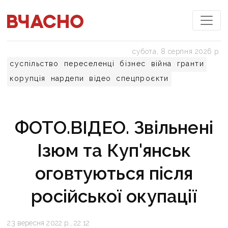
субота, 8 серпня 2026 р.
суспільство
переселенці
бізнес
війна
гранти
корупція
нардепи
відео
спецпроєкти
ФОТО.ВІДЕО. Звільнені
Ізюм та Куп'янськ
оговтуються після
російської окупації
23 вересня 2022 р., 22:12