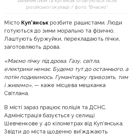
Звільнені Ізюм та Куп'янськ оговтуються після
російської окупації / фото: "Вчасно"
Місто
Куп'янськ
розбите рашистами. Люди
готуються до зими морально та фізично.
Лаштують буржуйки, перекладають пічки,
заготовляють дрова.
«Маємо пічку під дрова. Газу, світла,
електрики немає. Будемо тут до останнього, а
потім подивимось. Гуманітарку привозять, тим
і живемо»
, — каже місцева мешканка
Світлана.
В місті зараз працює поліція та ДСНС.
Адміністрація базується у селищі
Шевченкове у 40 кілометрах від Куп'янська.
Звідти до міста щоденно виїжджають