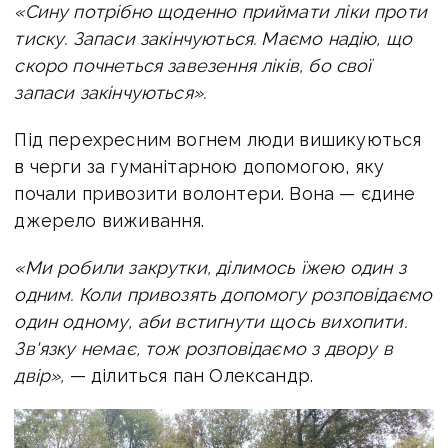
«Сину потрібно щоденно приймати ліки проти
тиску. Запаси закінчуються. Маємо надію, що
скоро почнеться завезення ліків, бо свої
запаси закінчуються».
Під перехресним вогнем люди вишикуються
в черги за гуманітарною допомогою, яку
почали привозити волонтери. Вона — єдине
джерело виживання.
«Ми робили закрутки, ділимось їжею один з
одним. Коли привозять допомогу розповідаємо
один одному, аби встигнути щось вихопити.
Зв'язку немає, тож розповідаємо з двору в
двір»,
— ділиться пан Олександр.