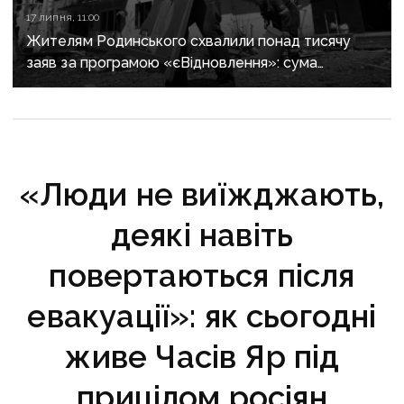
17 липня, 11:00
Жителям Родинського схвалили понад тисячу
заяв за програмою «єВідновлення»: сума
компенсацій сягнула 1,38 млрд грн
«Люди не виїжджають,
деякі навіть
повертаються після
евакуації»: як сьогодні
живе Часів Яр під
прицілом росіян