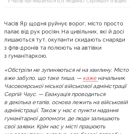
У Часів Ярі лишається 671 людина/ Скриншот із відео
Часів Яр щодня руйнує ворог, місто просто
палає від рук росіян.
На цивільних, які й досі
лишаються тут, окупанти скидають снаряди
з фпв-дронів та полюють на автівки
з гуманітаркою.
«Обстріли не зупиняються ні на хвилину. Місто
вже забуло, що таке тиша, —
каже
начальник
Часовоярської міської військової адміністрації
Сергій Чаус. —
Евакуація проводиться
в декілька етапів, основа лежить на військовій
адміністрації. Також у нас є пункти надання
гуманітарної допомоги, де люди залишають
свої заявки. Крім нас у місті працюють