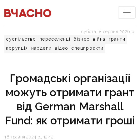
субота, 8 серпня 2026 р.
суспільство
переселенці
бізнес
війна
гранти
корупція
нардепи
відео
спецпроєкти
Громадські організації
можуть отримати грант
від German Marshall
Fund: як отримати гроші
18 травня 2024 р., 12:42