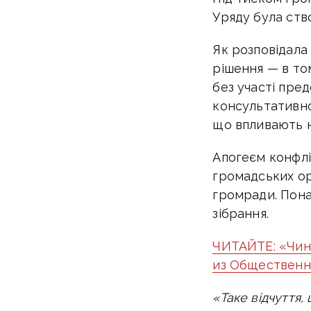
Уряду була ств
Як розповідала
рішення — в то
без участі пре
консультативно
що впливають н
Апогеєм конфлі
громадських ор
громради. Пона
зібрання.
ЧИТАЙТЕ: «Чин
из Общественн
«Таке відчуття