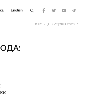
ка
English
пʼятниця, 7 серпня 2026 р.
 ОДА:
ї
ики