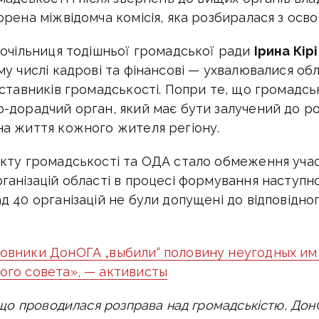
орена міжвідомча комісія, яка розбиралася з осво
 очільниця тодішньої громадської ради
Ірина Кір
му числі кадрові та фінансові — ухвалювалися о
дставників громадськості. Попри те, що громадс
-дорадчий орган, який має бути залучений до ро
а життя кожного жителя регіону.
кту громадськості та ОДА стало обмеження учас
ганізацій області в процесі формування наступн
д 40 організацій не були допущені до відповідно
овники ДонОГА „выбили“ половину неугодных им
ого совета», — активисты
, що проводилася розправа над громадськістю, Дон