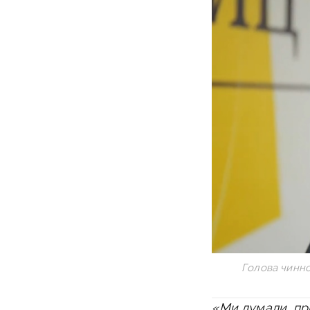
Голова чинно
«Ми думали, при