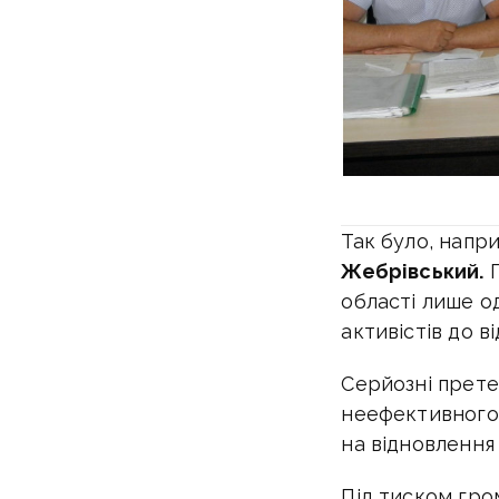
Так було, напр
Жебрівський.
П
області лише од
активістів до в
Серйозні прете
неефективного
на відновлення
Під тиском гром