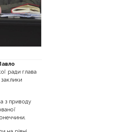
Павло
ої ради глава
і заклики
а з приводу
ованої
онеччини.
и на рівні