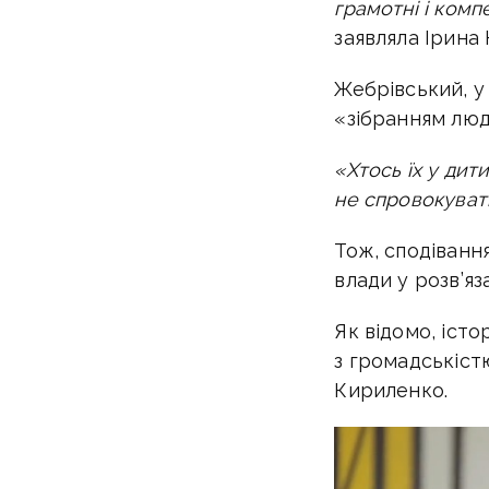
грамотні і комп
заявляла Ірина 
Жебрівський, у
«зібранням люд
«Хтось їх у дит
не спровокувати
Тож, сподіванн
влади у розв’я
Як відомо, істо
з громадськіст
Кириленко.