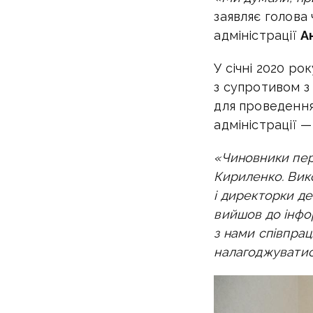
заявляє голова
адміністрації
А
У січні 2020 ро
з супротивом з
для проведення 
адміністрації 
«Чиновники пер
Кириленко. Вик
і директорки де
вийшов до інфо
з нами співпрац
налагоджуватис