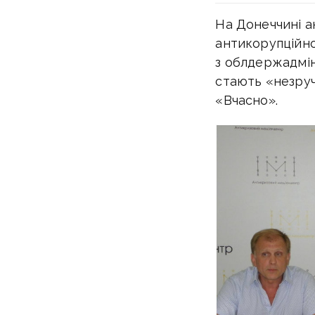
На Донеччині а
антикорупційно
з облдержадміні
стають «незруч
«Вчасно».