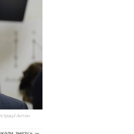
страції Антон
кали знизу»,
—