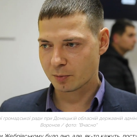
ї громадської ради при Донецькій обласній державній адміні
Воронов / фото: "Вчасно"
 Жебрівському було дно, але, як-то кажуть, посту