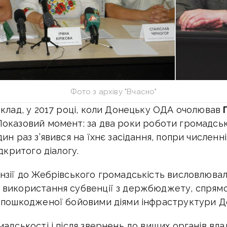
Фото з архіву "Вчасно"
иклад, у 2017 році, коли Донецьку ОДА очолював
оказовий момент: за два роки роботи громадськ
ин раз з’явився на їхнє засідання, попри численн
ідкритого діалогу.
нзії до Жебрівського громадськість висловлювал
 використання субвенції з держбюджету, спрям
 пошкодженої бойовими діями інфраструктури Д
адськості і після звернень до вищих органів влад