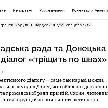
ьне
Репортажі
Розслідування
Коментарі / Аналіти
гранти
корупція
нардепи
відео
спецпроєкти
адська рада та Донецька
діалог «тріщить по швах»
:32
фективного діалогу — саме так наразі можна
ати взаємодію Донецької обласної державно
 та громадської ради при ній. Схоже, чиновн
ід антикорупційної діяльності активістів.