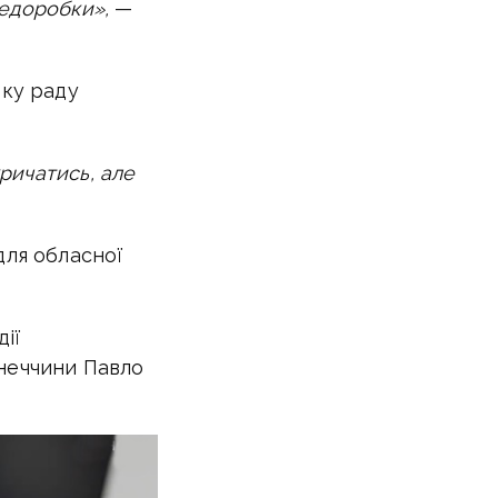
недоробки»,
—
ку раду
кричатись, але
для обласної
дії
онеччини Павло