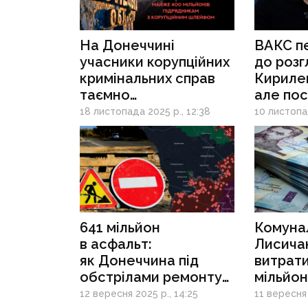
На Донеччині
ВАКС п
учасники корупційних
до розг
кримінальних справ
Кирилен
таємно
але пос
реконструюють 8
очолює
18 листопада 2025 р., 12:38
10 листопад
об'єктів на майже 400
Антимо
мільйонів
комітет
641 мільйон
Комуна
в асфальт:
Лисича
як Донеччина під
витрат
обстрілами ремонтує
мільйон
дороги й ділить
на купі
12 вересня 2025 р., 14:25
11 вересня 