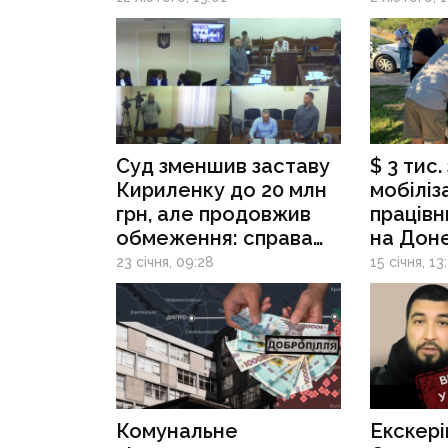
та ВЛК
Суд зменшив заставу
$ 3 тис
Кириленку до 20 млн
мобіліза
грн, але продовжив
працівн
обмеження: справа
на Доне
рухається, посада —
судити
23 січня, 09:28
15 січня, 13
ні
за неза
Комунальне
Екскері