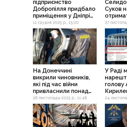
підприємство
Селидо
Добропілля придбало
Суков 
приміщення у Дніпрі
отрима
за понад 31 мільйон
компен
11 грудня 2025 р., 15:00
27 листопад
гривень
за «мор
стражд
перевір
На Донеччині
У Раді 
викрили чиновників,
нарешті
які під час війни
голову
привласнили понад
Кирилен
140 млн грн на
отрима
26 листопада 2025 р., 11:48
24 листопад
відновленні
розглян
прифронтових міст