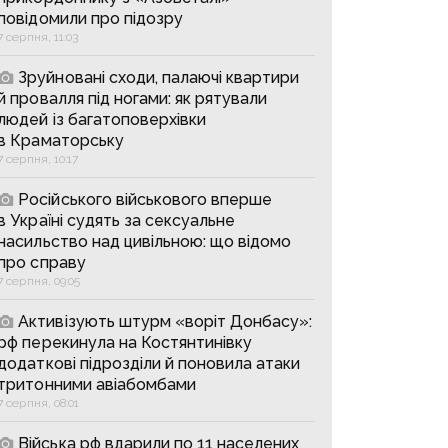
повідомили про підозру
7 серпня, 11:03
Зруйновані сходи, палаючі квартири
й провалля під ногами: як рятували
людей із багатоповерхівки
в Краматорську
7 серпня, 10:17
Російського військового вперше
в Україні судять за сексуальне
насильство над цивільною: що відомо
про справу
7 серпня, 09:05
Активізують штурм «воріт Донбасу»:
рф перекинула на Костянтинівку
додаткові підрозділи й поновила атаки
тритонними авіабомбами
7 серпня, 08:01
Війська рф вдарили по 11 населених