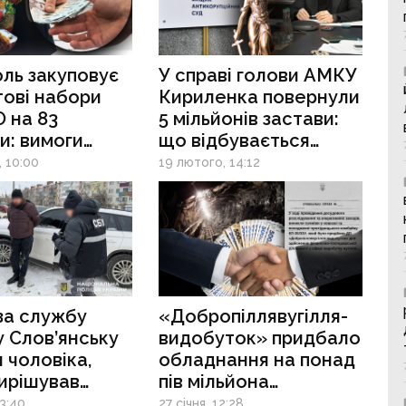
ль закуповує
У справі голови АМКУ
ові набори
Кириленка повернули
 на 83
5 мільйонів застави:
и: вимоги
що відбувається
у ймовірно
з антикорупційним
, 10:00
19 лютого, 14:12
ні під
провадженням
тного
альника
 за службу
«Добропіллявугілля-
 у Слов’янську
видобуток» придбало
 чоловіка,
обладнання на понад
ирішував
пів мільйона
» з ТЦК
у постачальника,
3:40
27 січня, 12:28