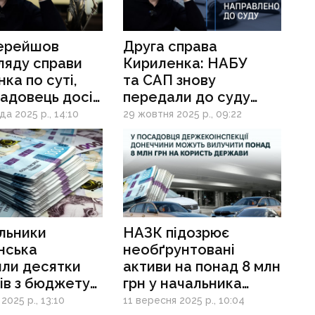
ерейшов
Друга справа
ляду справи
Кириленка: НАБУ
ка по суті,
та САП знову
адовець досі
передали до суду
обвинувальний акт
а 2025 р., 14:10
29 жовтня 2025 р., 09:22
нопольний
льники
НАЗК підозрює
нська
необґрунтовані
или десятки
активи на понад 8 млн
ів з бюджету
грн у начальника
влю авто
Держекоінспекції
2025 р., 13:10
11 вересня 2025 р., 10:04