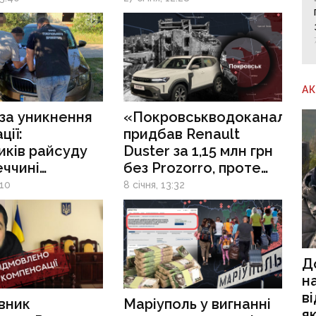
з яким вже фігурує
у кримінальній справі
А
. за уникнення
«Покровськводоканал»
ції:
придбав Renault
иків райсуду
Duster за 1,15 млн грн
ччині
без Prozorro, проте
муть
у постійного
:10
8 січня, 13:32
конну схему
контрагента
Д
н
в
вник
Маріуполь у вигнанні
я