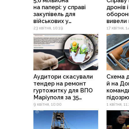
5,6 мільйона
Справу 
на папері: у справі
дронів 
закупівель для
оборон
військових у
вивели 
Сіверськодонецьку
стадію:
23 квітня, 10:19
17 квітня, 1
оголосили підозри
заверш
Аудитори скасували
Схема д
тендер на ремонт
й на До
гуртожитку для ВПО
команд
Маріуполя за 35
підозр
мільйонів, але його
у пере
9 квітня, 10:00
1 квітня, 11
провели знову — і
«списан
перемогла та сама
волонт
фірма
15,2 млн