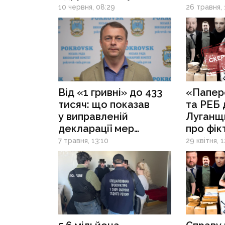
Кириленка у
подруж
10 червня, 08:29
26 травня, 
відрядження
у справ
за кордон
незако
Від «1 гривні» до 433
«Папер
тисяч: що показав
та РЕБ 
у виправленій
Луганщ
декларації мер
про фікт
Покровська
на 5,5 м
7 травня, 13:10
29 квітня, 
Требушкін
скерува