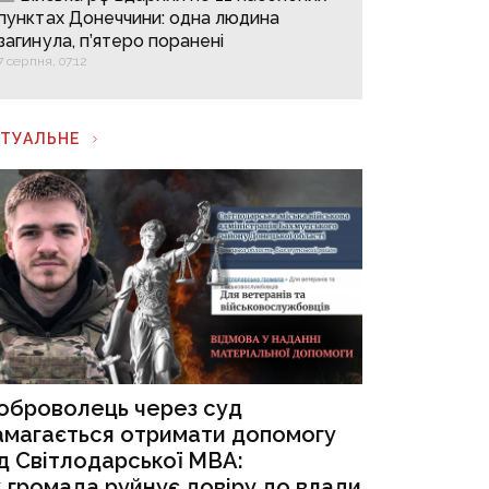
пунктах Донеччини: одна людина
загинула, п’ятеро поранені
7 серпня, 07:12
КТУАЛЬНЕ
оброволець через суд
амагається отримати допомогу
ід Світлодарської МВА:
к громада руйнує довіру до влади