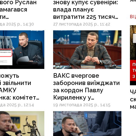
вого Руслан
знову купує сувеніри:
намагався
влада планує
ти
витратити 225 тисяч
В
сацію
гривень на вітражні
а 2025 р., 14:30
27 листопада 2025 р., 11:42
альні
вироби
ання» через
ку поліції
можуть
ВАКС вчергове
 звільнити
заборонив виїжджати
 АМКУ
за кордон Павлу
Ч
ка: комітет
Кириленку у
с
в доручення
відрядження
а 2025 р., 12:14
19 листопада 2025 р., 14:15
м
ути постанову