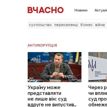
Новини
Актуал
суспільство
переселенці
бізнес
війна
АНТИКОРУПЦІЯ
Україну може
Через р
представляти
чи впли
не лише він: суд
суд пр
вдруге не випустив
обмеже