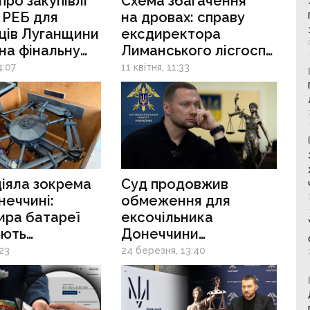
про закупівлі
Схема збагачення
і РЕБ для
на дровах: справу
ців Луганщини
ексдиректора
на фінальну
Лиманського лісгоспу
 НАБУ і САП
передали до суду
4:07
11 квітня, 11:33
или слідство
іяла зокрема
Суд продовжив
неччині:
обмеження для
ира батареї
ексочільника
юють
Донеччини
продажі
Кириленка до травня:
:23
24 березня, 13:40
их» дронів
справа триває
ерам на понад
 грн