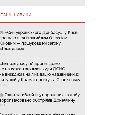
СТАННІ НОВИНИ
«Син українського Донбасу»: у Києві
прощаються із загиблим Олексієм
Юковим — пошуковцем загону
«Плацдарм»
10:47
«Екіпажі „пасуть“ дрони, їдемо
не на кожен виклик»: куди ДСНС
не виїжджає на ліквідацію надзвичайних
ситуацій у Краматорську та Слов’янську
09:00
Один загиблий і 15 поранених за добу:
ворог масовано обстріляв Донеччину
07:08