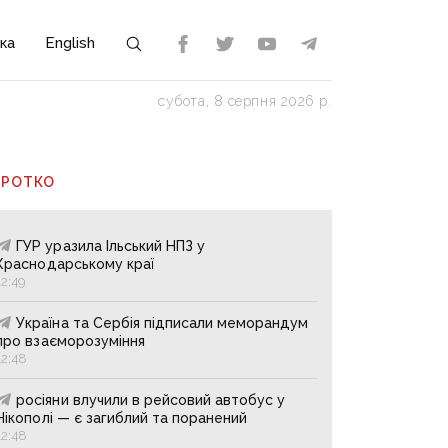
ка
English
субота, 8 серпня 2026 р.
ОРОТКО
ГУР уразила Ільський НПЗ у
Краснодарському краї
12:49
Україна та Сербія підписали меморандум
про взаєморозуміння
12:48
росіяни влучили в рейсовий автобус у
Нікополі — є загиблий та поранений
12:48