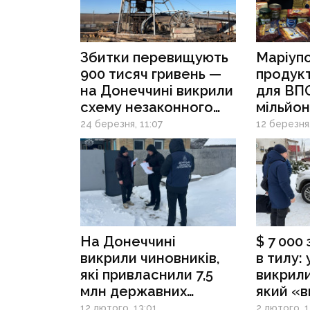
Збитки перевищують
Маріупо
900 тисяч гривень —
продукт
на Донеччині викрили
для ВПО
схему незаконного
мільйон
видобутку вугілля
тендер
24 березня, 11:07
12 березня
прописа
конкре
постач
На Донеччині
$ 7 000
викрили чиновників,
в тилу:
які привласнили 7,5
викрили
млн державних
який «в
коштів
питання
12 лютого, 13:01
2 лютого, 1