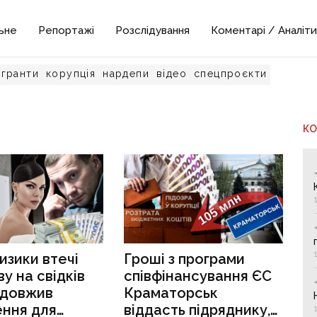
ьне
Репортажі
Розслідування
Коментарі / Аналіти
гранти
корупція
нардепи
відео
спецпроєкти
К
изики втечі
Гроші з програми
ву на свідків
співфінансування ЄС
одовжив
Краматорськ
ння для
віддасть підряднику,