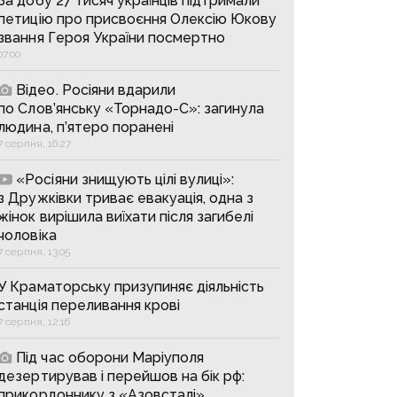
За добу 27 тисяч українців підтримали
петицію про присвоєння Олексію Юкову
звання Героя України посмертно
07:00
Відео. Росіяни вдарили
по Слов’янську «Торнадо-С»: загинула
людина, п’ятеро поранені
7 серпня, 16:27
«Росіяни знищують цілі вулиці»:
з Дружківки триває евакуація, одна з
жінок вирішила виїхати після загибелі
чоловіка
7 серпня, 13:05
У Краматорську призупиняє діяльність
станція переливання крові
7 серпня, 12:16
Під час оборони Маріуполя
дезертирував і перейшов на бік рф:
прикордоннику з «Азовсталі»