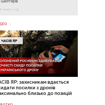
з шелтерів
16 червня, 11:39
ІДЕО
АСІВ ЯР: захисникам вдається
кидати посилки з дронів
аксимально близько до позицій
ОРОТКО