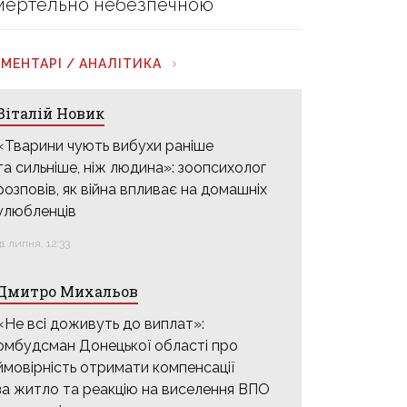
мертельно небезпечною
МЕНТАРІ / АНАЛІТИКА
Віталій Новик
«Тварини чують вибухи раніше
та сильніше, ніж людина»: зоопсихолог
розповів, як війна впливає на домашніх
улюбленців
31 липня, 12:33
Дмитро Михальов
«Не всі доживуть до виплат»:
омбудсман Донецької області про
ймовірність отримати компенсації
за житло та реакцію на виселення ВПО