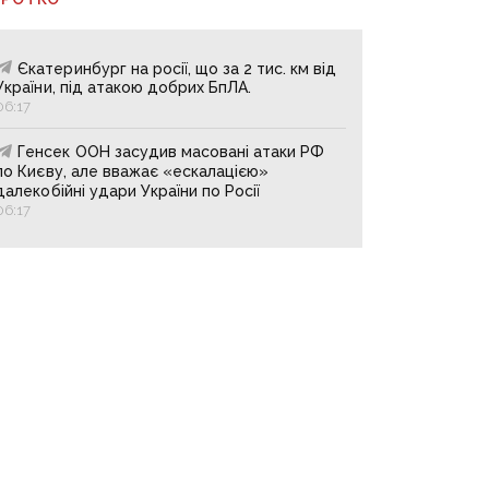
Єкатеринбург на росії, що за 2 тис. км від
України, під атакою добрих БпЛА.
06:17
Генсек ООН засудив масовані атаки РФ
по Києву, але вважає «ескалацією»
далекобійні удари України по Росії
06:17