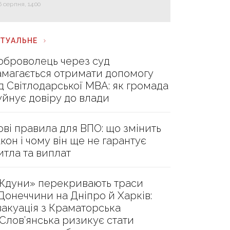
6 серпня, 14:00
КТУАЛЬНЕ
оброволець через суд
амагається отримати допомогу
ід Світлодарської МВА: як громада
уйнує довіру до влади
ові правила для ВПО: що змінить
акон і чому він ще не гарантує
итла та виплат
Ждуни» перекривають траси
 Донеччини на Дніпро й Харків:
вакуація з Краматорська
 Слов’янська ризикує стати