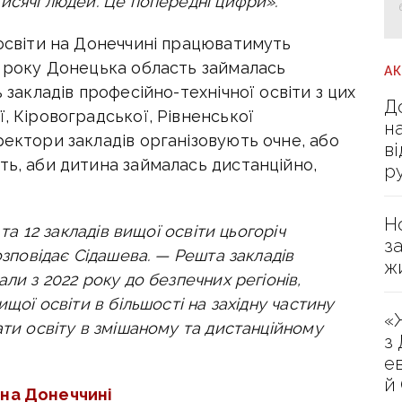
тисячі людей.
Це попередні цифри».
 освіти на Донеччині працюватимуть
2 року Донецька область займалась
А
ь закладів професійно-технічної освіти з цих
Д
, Кіровоградської, Рівненської
н
ректори закладів організовують очне, або
в
ть, аби дитина займалась дистанційно,
р
Н
 та 12 закладів вищої освіти цьогоріч
з
розповідає Сідашева. —
Решта закладів
ж
ли з 2022 року до безпечних регіонів,
ищої освіти в більшості на західну частину
«
ати освіту в змішаному та дистанційному
з
е
й
 на Донеччині