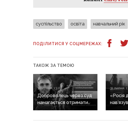
суспільство
освіта
навчальний рік
ПОДІЛИТИСЯ У СОЦМЕРЕЖАХ:
ТАКОЖ ЗА ТЕМОЮ
3 серпня, 13:28
31 липня, 1
Доброволець через суд
«Росія 
намагається отримати
нав’язув
допомогу від
що Дон
Світлодарської МВА:
не украї
як громада руйнує
справжн