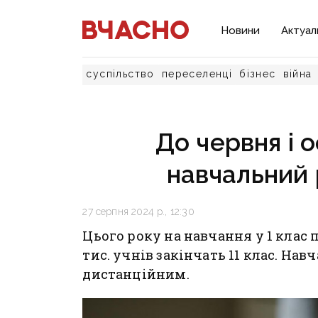
Новини
Актуал
суспільство
переселенці
бізнес
війна
До червня і 
навчальний 
27 серпня 2024 р., 12:30
Цього року на навчання у 1 клас 
тис. учнів закінчать 11 клас. Нав
дистанційним.