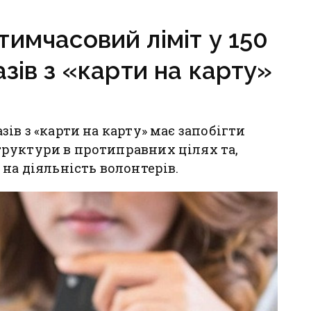
 зберуть
улюбленців
льному календарі
имчасовий ліміт у 150
азів з «карти на карту»
ів з «карти на карту» має запобігти
руктури в протиправних цілях та,
на діяльність волонтерів.