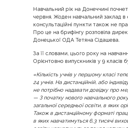
Навчальний рік на Донеччині почне
червня. Жоден навчальний заклад в 
консультаційні пункти також не пр
Про це на брифінгу розповіла дире
Донецької ОДА Тетяна Сідашева.
За її словами, цього року на навчанн
Орієнтовно випускників у 9 класів буд
«Кількість учнів у першому класі те
24 учнів. На дистанційній, або індив
не потрібно надавати довідку про ме
—
З початку нового навчального рок
загальної середньої освіти, в яких о
Також в дистанційному форматі працю
в яких навчатимуться 6,3 тисячі вихо