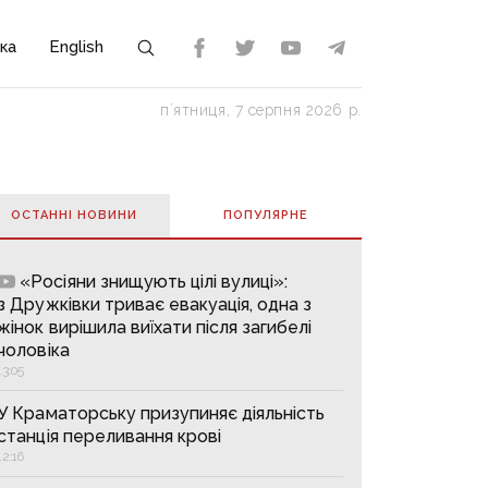
ка
English
пʼятниця, 7 серпня 2026 р.
ОСТАННІ НОВИНИ
ПОПУЛЯРНE
«Росіяни знищують цілі вулиці»:
з Дружківки триває евакуація, одна з
жінок вирішила виїхати після загибелі
чоловіка
13:05
У Краматорську призупиняє діяльність
станція переливання крові
12:16