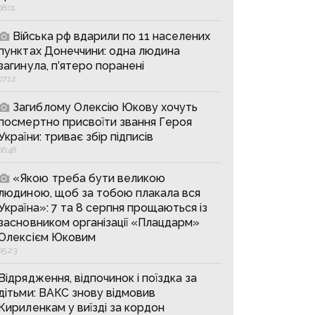
08:01
Війська рф вдарили по 11 населених
пунктах Донеччини: одна людина
загинула, п’ятеро поранені
07:12
Загиблому Олексію Юкову хочуть
посмертно присвоїти звання Героя
України: триває збір підписів
06:48
«Якою треба бути великою
людиною, щоб за тобою плакала вся
Україна»: 7 та 8 серпня прощаються із
засновником організації «Плацдарм»
Олексієм Юковим
05:23
Відрядження, відпочинок і поїздка за
дітьми: ВАКС знову відмовив
Кириленкам у виїзді за кордон