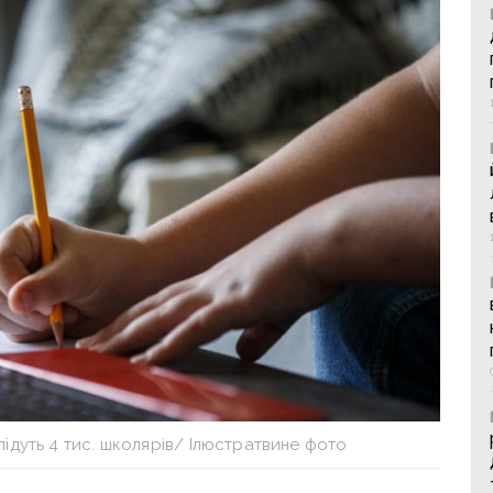
підуть 4 тис. школярів/ Ілюстратвине фото