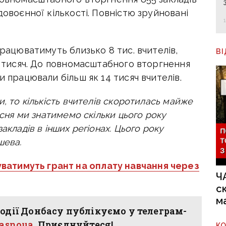
довоєнної кількості. Повністю зруйновані
працюватимуть близько 8 тис. вчителів,
В
 8 тисяч. До повномасштабного вторгнення
и працювали більш як 14 тисяч вчителів.
и, то кількість вчителів скоротилась майже
есня ми знатимемо скільки цього року
акладів в інших регіонах. Цього року
шева.
ватимуть грант на оплату навчання через
Ч
с
м
одії Донбасу публікуємо у телеграм-
hasnoua
. Приєднуйтеся!
К