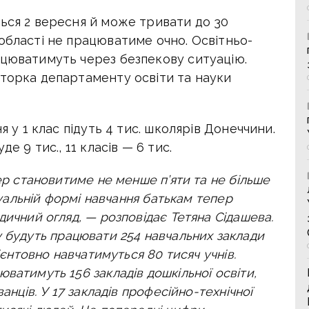
ться 2 вересня й може тривати до 30
області не працюватиме очно. Освітньо-
ацюватимуть через безпекову ситуацію.
кторка департаменту освіти та науки
я у 1 клас підуть 4 тис. школярів Донеччини.
е 9 тис., 11 класів — 6 тис.
пер становитиме не менше п’яти та не більше
ідуальній формі навчання батькам тепер
дичний огляд, — розповідає Тетяна Сідашева.
у будуть працювати 254 навчальних заклади
рієнтовно навчатимуться 80 тисяч учнів.
ватимуть 156 закладів дошкільної освіти,
ванців. У
17 закладів професійно-технічної