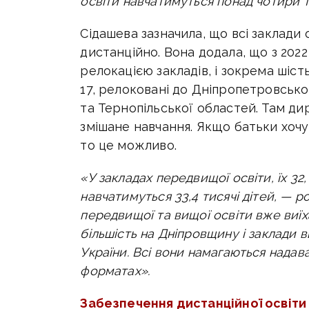
освіти навчатимуться понад чотири 
Сідашева зазначила, що всі заклади
дистанційно.
Вона додала, що з 202
релокацією закладів, і зокрема шіст
17, релоковані до Дніпропетровської
та Тернопільської областей. Там ди
змішане навчання. Якщо батьки хочу
то це можливо.
«У закладах передвищої освіти, їх 32,
навчатимуться 33,4 тисячі дітей, — 
передвищої та вищої освіти вже виїха
більшість на Дніпровщину і заклади в
України. Всі вони намагаються надав
форматах».
Забезпечення дистанційної освіти