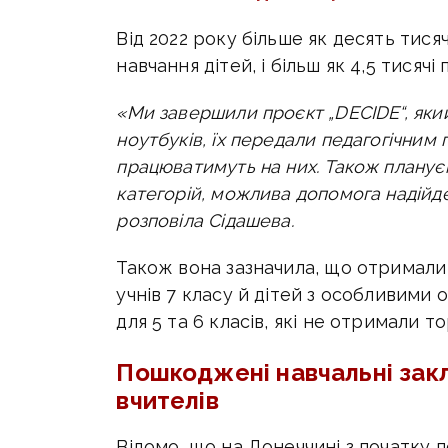
Від 2022 року більше як десять тис
навчання дітей, і більш як 4,5 тисячі
«Ми завершили проєкт „DECIDE“, яки
ноутбуків, їх передали педагогічним
працюватимуть на них. Також планує
категорій, можлива допомога надійде 
розповіла Сідашева.
Також вона зазначила, що отримали 
учнів 7 класу й дітей з особливими 
для 5 та 6 класів, які не отримали то
Пошкоджені навчальні закл
вчителів
Відомо, що на Донеччині з початку 