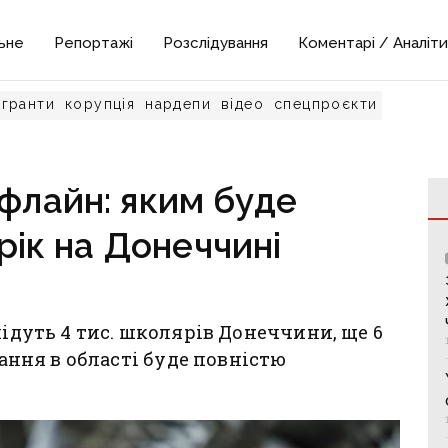
ьне
Репортажі
Розслідування
Коментарі / Аналіти
гранти
корупція
нардепи
відео
спецпроєкти
офлайн: яким буде
рік на Донеччині
підуть 4 тис. школярів Донеччини, ще 6
чання в області буде повністю