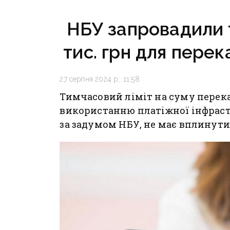
довіру до влади
регіону
в уніка
НБУ запровадили т
тис. грн для перек
27 серпня 2024 р., 11:58
Тимчасовий ліміт на суму переказ
використанню платіжної інфраст
за задумом НБУ, не має вплинути 