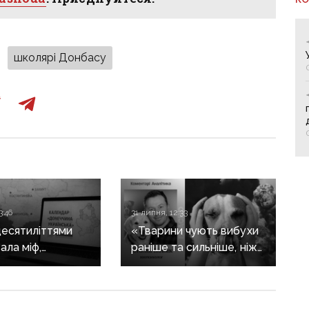
школярі Донбасу
3:46
31 липня, 12:33
десятиліттями
«Тварини чують вибухи
ала міф,
раніше та сильніше, ніж
еччина —
людина»: зоопсихолог
нська»:
розповів, як війна
ю історію
впливає на домашніх