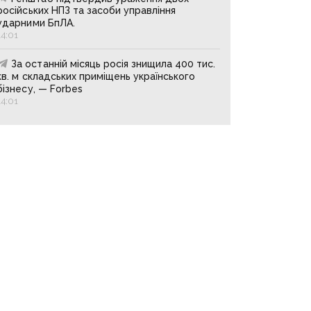
російських НПЗ та засоби управління
ударними БпЛА.
14:01
За останній місяць росія знищила 400 тис.
кв. м складських приміщень українського
бізнесу, — Forbes
14:01