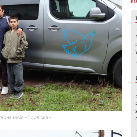
КО
тарна місія «Проліска»