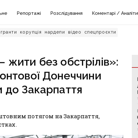
ьне
Репортажі
Розслідування
Коментарі / Аналіти
гранти
корупція
нардепи
відео
спецпроєкти
 жити без обстрілів»:
онтової Донеччини
 до Закарпаття
штовним потягом на Закарпаття,
тках.