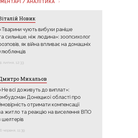
МЕНТАРІ / АНАЛІТИКА
Віталій Новик
«Тварини чують вибухи раніше
та сильніше, ніж людина»: зоопсихолог
розповів, як війна впливає на домашніх
улюбленців
31 липня, 12:33
Дмитро Михальов
«Не всі доживуть до виплат»:
омбудсман Донецької області про
ймовірність отримати компенсації
за житло та реакцію на виселення ВПО
з шелтерів
16 червня, 11:39