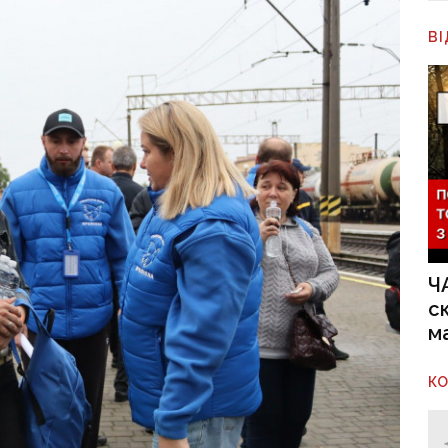
В
Ч
с
м
К