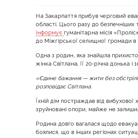
На Закарпаття прибув черговий ева
області. Цього разу до безпечніших
інформує
гуманітарна місія «Проліск
до Міжгірської селищної громади в 
Одна з родин, яка знайшла прихисток
жінка Світлана, її 20-річна донька і 
«Єдине бажання — жити без обстрілі
розповідає Світлана.
Їхній дім постраждав від вибухової х
зруйновані опори, майже не залиши
Родина довго вагалася щодо евакуаці
боялися, що в інших регіонах ситуац