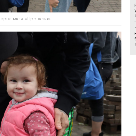
тарна місія «Проліска»