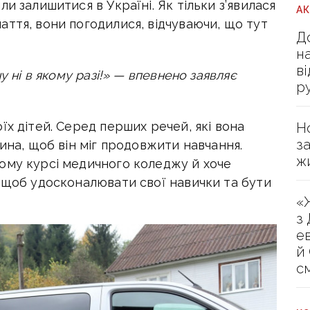
и залишитися в Україні. Як тільки з’явилася
А
ття, вони погодилися, відчуваючи, що тут
Д
н
в
у ні в якому разі!» — впевнено заявляє
р
їх дітей. Серед перших речей, які вона
Н
з
ина, щоб він міг продовжити навчання.
ж
ому курсі медичного коледжу й хоче
, щоб удосконалювати свої навички та бути
«
з
е
й
с