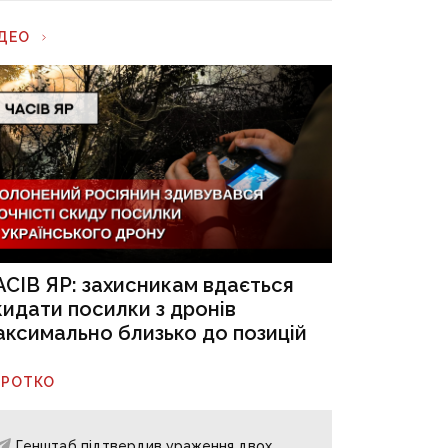
ІДЕО
АСІВ ЯР: захисникам вдається
кидати посилки з дронів
аксимально близько до позицій
ОРОТКО
Генштаб підтвердив ураження двох