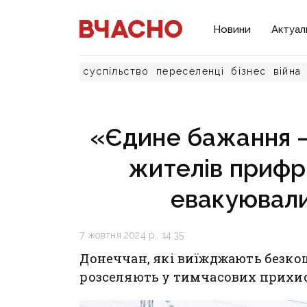
Новини
Актуал
суспільство
переселенці
бізнес
війна
«Єдине бажання —
жителів прифр
евакуювали
7 жовтня 2024 р., 14:35
Донеччан, які виїжджають безко
розселяють у тимчасових прихис