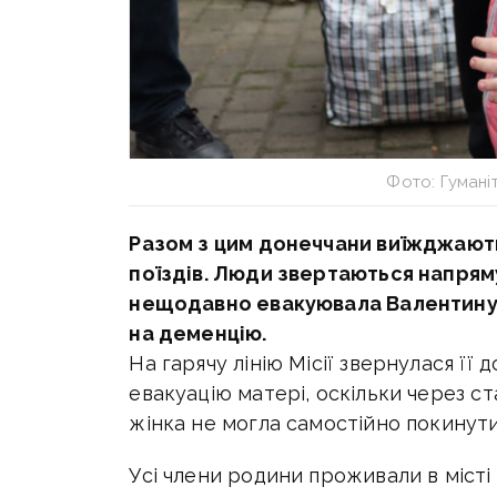
Фото: Гумані
Разом з цим донеччани виїжджають
поїздів. Люди звертаються напряму
нещодавно евакуювала Валентину і
на деменцію.
На гарячу лінію Місії звернулася її
евакуацію матері, оскільки через с
жінка не могла
самостійно покинути
Усі члени родини проживали в місті