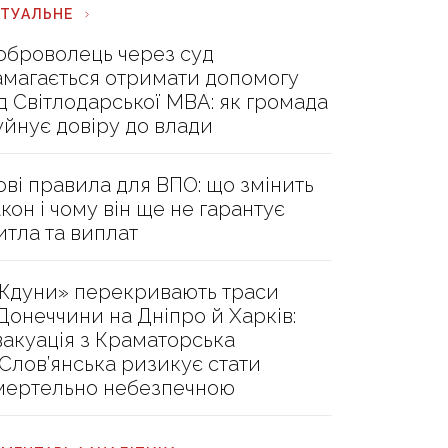
КТУАЛЬНЕ
оброволець через суд
амагається отримати допомогу
ід Світлодарської МВА: як громада
уйнує довіру до влади
ові правила для ВПО: що змінить
акон і чому він ще не гарантує
итла та виплат
Ждуни» перекривають траси
 Донеччини на Дніпро й Харків:
вакуація з Краматорська
 Слов’янська ризикує стати
мертельно небезпечною