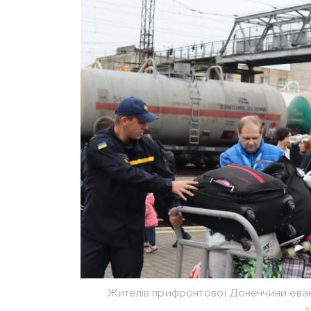
Жителів прифронтової Донеччини евак
«