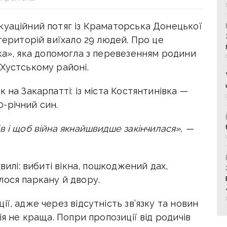
куаційний потяг із Краматорська Донецької
 територій виїхало 29 людей. Про це
а», яка
допомогла з перевезенням родини
Хустському районі.
 на Закарпатті: із міста Костянтинівка —
10-річний син.
в і щоб війна якнайшвидше закінчилася», —
вилі: вибиті вікна, пошкоджений дах,
лося паркану й двору.
ї, адже через відсутність зв’язку та новин
ія не краща. Попри пропозиції від родичів