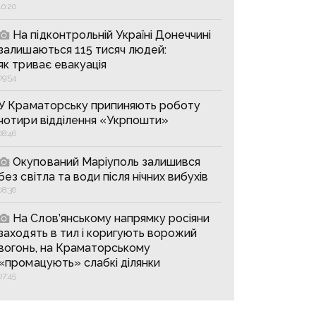
10:20
На підконтрольній Україні Донеччині
залишаються 115 тисяч людей:
як триває евакуація
09:54
У Краматорську припиняють роботу
чотири відділення «Укрпошти»
08:46
Окупований Маріуполь залишився
без світла та води після нічних вибухів
08:36
На Слов’янському напрямку росіяни
заходять в тил і коригують ворожий
вогонь, на Краматорському
«промацують» слабкі ділянки
07:45