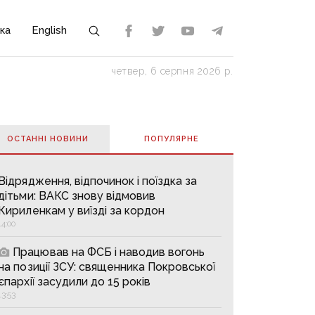
ка
English
четвер, 6 серпня 2026 р.
ОСТАННІ НОВИНИ
ПОПУЛЯРНE
Відрядження, відпочинок і поїздка за
дітьми: ВАКС знову відмовив
Кириленкам у виїзді за кордон
14:00
Працював на ФСБ і наводив вогонь
на позиції ЗСУ: священника Покровської
єпархії засудили до 15 років
13:53