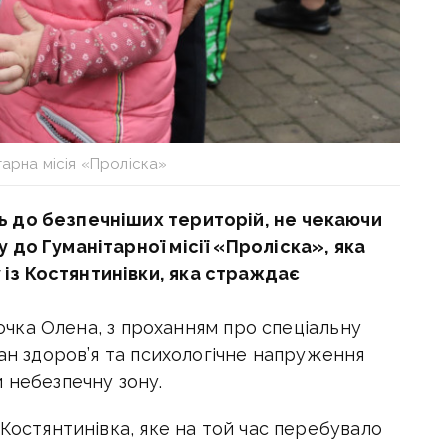
тарна місія «Проліска»
 до безпечніших територій, не чекаючи
 до Гуманітарної місії «Проліска», яка
з Костянтинівки, яка страждає
 дочка Олена, з проханням про спеціальну
тан здоров’я та психологічне напруження
 небезпечну зону.
 Костянтинівка, яке на той час перебувало