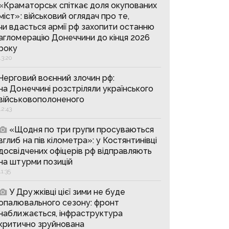
«Краматорськ спіткає доля окупованих
міст»: військовий оглядач про те,
чи вдасться армії рф захопити останню
агломерацію Донеччини до кінця 2026
року
13:20
Черговий воєнний злочин рф:
на Донеччині розстріляли українського
військовополоненого
12:43
«Щодня по три групи просуваються
вглиб на пів кілометра»: у Костянтинівці
досвідчених офіцерів рф відправляють
на штурми позицій
11:35
У Дружківці цієї зими не буде
опалювального сезону: фронт
наближається, інфраструктура
критично зруйнована