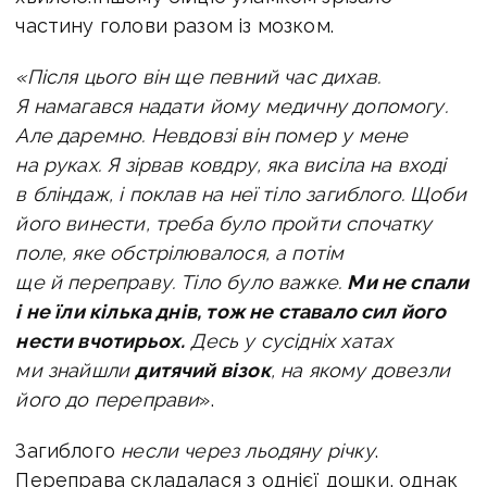
частину голови разом із мозком.
«Після цього він ще певний час дихав.
Я намагався надати йому медичну допомогу.
Але даремно. Невдовзі він помер у мене
на руках. Я зірвав ковдру, яка висіла на вході
в бліндаж, і поклав на неї тіло загиблого. Щоби
його винести, треба було пройти спочатку
поле, яке обстрілювалося, а потім
ще й переправу. Тіло було важке.
Ми не спали
і не їли кілька днів, тож не ставало сил його
нести вчотирьох.
Десь у сусідніх хатах
ми знайшли
дитячий візок
, на якому довезли
його до переправи
».
Загиблого
несли через льодяну річку
.
Переправа складалася з однієї дошки, однак