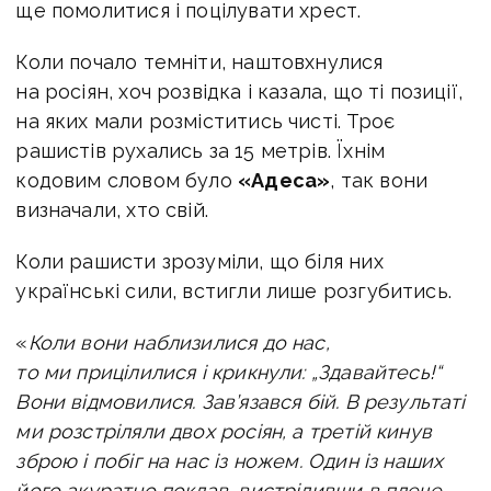
ще помолитися і поцілувати хрест.
Коли почало темніти, наштовхнулися
на росіян, хоч розвідка і казала, що ті позиції,
на яких мали розміститись чисті. Троє
рашистів рухались за 15 метрів. Їхнім
кодовим словом було
«Адеса»
, так вони
визначали, хто свій.
Коли рашисти зрозуміли, що біля них
українські сили, встигли лише розгубитись.
«
Коли вони наблизилися до нас,
то ми прицілилися і крикнули: „Здавайтесь!“
Вони відмовилися. Зав’язався бій. В результаті
ми розстріляли двох росіян, а третій кинув
зброю і побіг на нас із ножем. Один із наших
його акуратно поклав, вистріливши в плече.