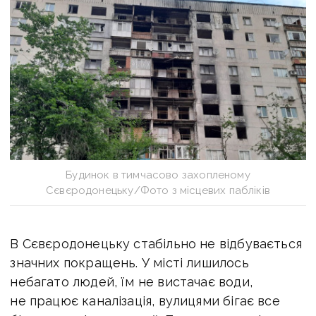
Будинок в тимчасово захопленому
Сєвєродонецьку/Фото з місцевих пабліків
В Сєвєродонецьку стабільно не відбувається
значних покращень. У місті лишилось
небагато людей, їм не вистачає води,
не працює каналізація, вулицями бігає все