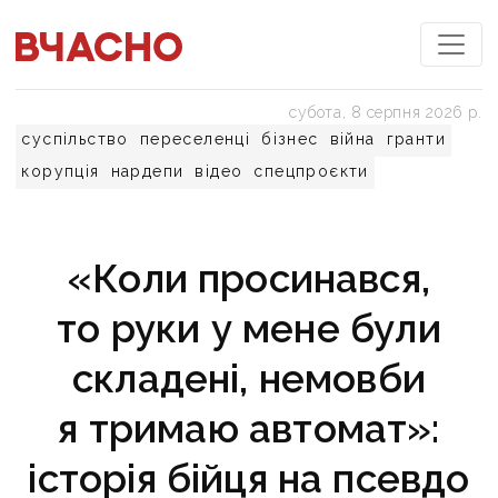
субота, 8 серпня 2026 р.
суспільство
переселенці
бізнес
війна
гранти
корупція
нардепи
відео
спецпроєкти
«Коли просинався,
то руки у мене були
складені, немовби
я тримаю автомат»:
історія бійця на псевдо