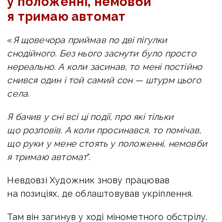
у положенні, немовби
я тримаю автомат
«
Я щовечора приймав по дві пігулки
снодійного. Без нього заснути було просто
нереально. А коли засинав, то мені постійно
снився один і той самий сон — штурм цього
села.
Я бачив у сні всі ці події, про які тільки
що розповів. А коли просинався, то помічав,
що руки у мене стоять у положенні, немовби
я тримаю автомат
".
Невдовзі Художник знову працював
на позиціях, де облаштовував укріплення.
Там він загинув у ході мінометного обстрілу.