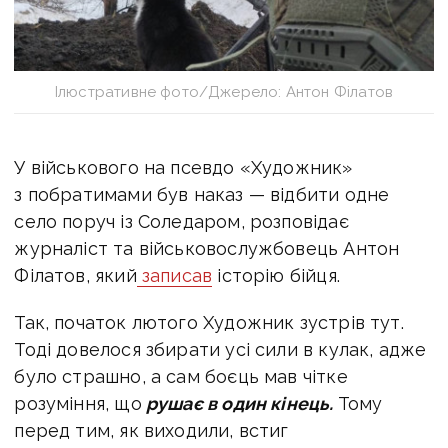
Ілюстративне фото/Джерело: Антон Філатов
У військового на псевдо «Художник»
з побратимами був наказ — відбити одне
село поруч із Соледаром, розповідає
журналіст та військовослужбовець Антон
Філатов, який
записав
історію бійця.
Так, початок лютого Художник зустрів тут.
Тоді довелося збирати усі сили в кулак, адже
було страшно, а сам боєць мав чітке
розуміння, що
рушає в один кінець.
Тому
перед тим, як виходили, встиг