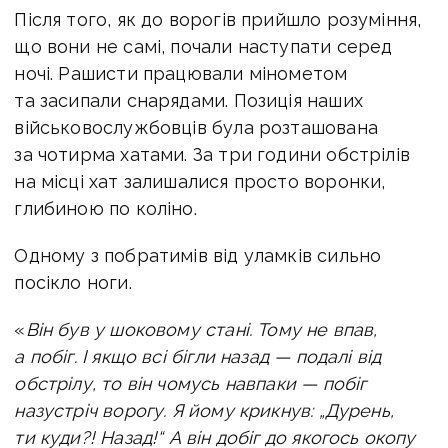
Після того, як до ворогів прийшло розуміння,
що вони не самі, почали наступати серед
ночі. Рашисти працювали мінометом
та засипали снарядами. Позиція наших
військовослужбовців була розташована
за чотирма хатами. За три години обстрілів
на місці хат залишалися просто воронки,
глибиною по коліно.
Одному з побратимів від уламків сильно
посікло ноги.
«
Він був у шоковому стані. Тому не впав,
а побіг. І якщо всі бігли назад — подалі від
обстрілу, то він чомусь навпаки — побіг
назустріч ворогу. Я йому крикнув: „Дурень,
ти куди?! Назад!“ А він добіг до якогось окопу