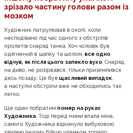
зрізало частину голови разом із
мозком
Художник патрулював в окопі, коли
несподівано під час одного з обстрілів
пролетів снаряд танка. Хоч чоловік був
одягнений в шапку та шолом,
все одно
відчув, як після цього запекло вухо
. Снаряд,
на диво, не розірвався, тільки приземлився
десь позаду. Це був
щасливий випадок
,
а наступні обстріли вже не обходились так
легко.
Ще один побратим
помер на руках
Художника
. Тоді перед ними впала міна,
самого Художника відкинуло вибуховою
хвилею.Іншому бійцю уламком зрізало