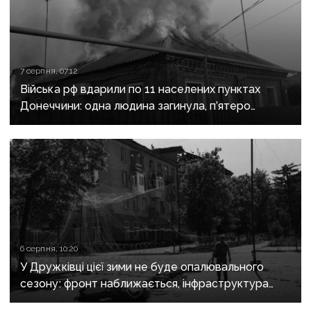
7 серпня, 07:12
Війська рф вдарили по 11 населених пунктах
Донеччини: одна людина загинула, п’ятеро
поранені
6 серпня, 10:20
У Дружківці цієї зими не буде опалювального
сезону: фронт наближається, інфраструктура
критично зруйнована