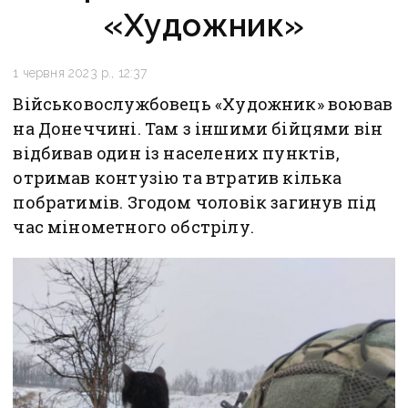
«Художник»
1 червня 2023 р., 12:37
Військовослужбовець «Художник» воював
на Донеччині. Там з іншими бійцями він
відбивав один із населених пунктів,
отримав контузію та втратив кілька
побратимів. Згодом чоловік загинув під
час мінометного обстрілу.