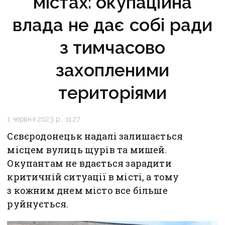
містах: окупаційна
влада не дає собі ради
з тимчасово
захопленими
територіями
1 червня 2023 р., 11:27
Сєвєродонецьк надалі залишається
місцем вулиць щурів та мишей.
Окупантам не вдається зарадити
критичній ситуації в місті, а тому
з кожним днем місто все більше
руйнується.