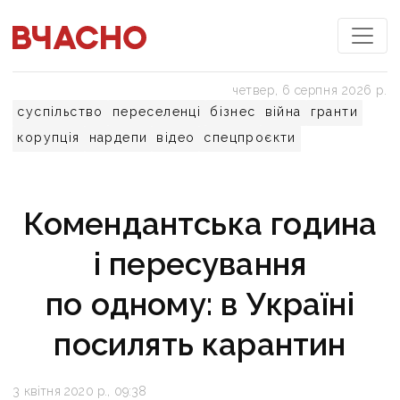
четвер, 6 серпня 2026 р.
суспільство
переселенці
бізнес
війна
гранти
корупція
нардепи
відео
спецпроєкти
Комендантська година
і пересування
по одному: в Україні
посилять карантин
3 квітня 2020 р., 09:38