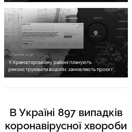
вже ремонтували
28 липня, 11:30
У Краматорському районі планують
реконструювати водогін: замовляють проєкт
за майже 2 мільйони
В Україні 897 випадків
коронавірусної хвороби