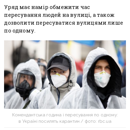
Уряд має намір обмежити час
пересування людей на вулиці, а також
дозволити пересуватися вулицями лише
по одному.
Комендантська година і пересування по одному:
в Україні посилять карантин / фото: rbc.ua