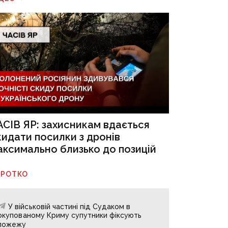
АСІВ ЯР: захисникам вдається
кидати посилки з дронів
аксимально близько до позицій
ОРОТКО
У військовій частині під Судаком в
окупованому Криму супутники фіксують
пожежу