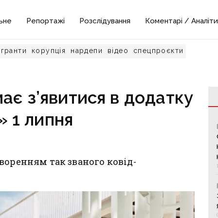
ьне
Репортажі
Розслідування
Коментарі / Аналіти
гранти
корупція
нардепи
відео
спецпроєкти
ає з’явитися в додатку
» 1 липня
воренням так званого ковід-