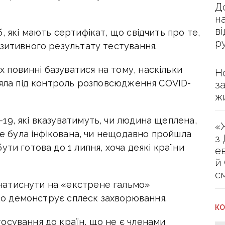
Д
н
в
, які мають сертифікат, що свідчить про те,
р
озитивного результату тестування.
повинні базуватися на тому, наскільки
Н
взяла під контроль розповсюдження COVID-
з
ж
19, які вказуватимуть, чи людина щеплена,
«
іше була інфікована, чи нещодавно пройшла
з
ти готова до 1 липня, хоча деякі країни
е
й
с
атиснути на «екстрене гальмо»
, що демонструє сплеск захворювання.
КО
осування до країн, що не є членами