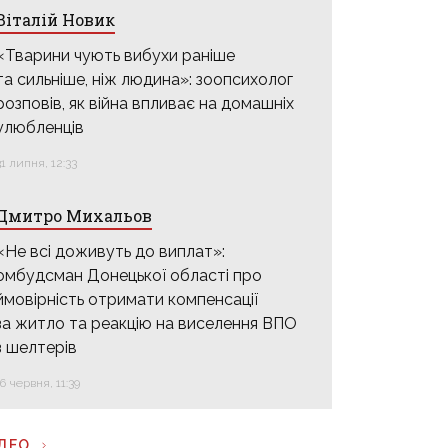
Віталій Новик
«Тварини чують вибухи раніше
та сильніше, ніж людина»: зоопсихолог
розповів, як війна впливає на домашніх
улюбленців
31 липня, 12:33
Дмитро Михальов
«Не всі доживуть до виплат»:
омбудсман Донецької області про
ймовірність отримати компенсації
за житло та реакцію на виселення ВПО
з шелтерів
16 червня, 11:39
ІДЕО