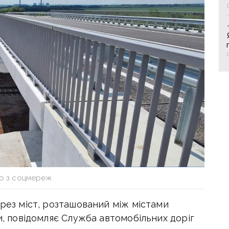
о з соцмереж
ерез міст, розташований між містами
ти, повідомляє Служба автомобільних доріг