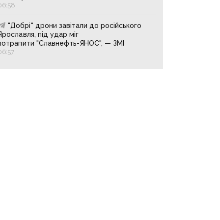
06:58
"Добрі" дрони завітали до російського
Ярославля, під удар міг
потрапити "Славнефть-ЯНОС", — ЗМІ
06:57