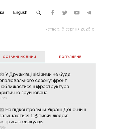
ка
English
четвер, 6 серпня 2026 р.
ОСТАННІ НОВИНИ
ПОПУЛЯРНE
У Дружківці цієї зими не буде
опалювального сезону: фронт
наближається, інфраструктура
критично зруйнована
10:20
На підконтрольній Україні Донеччині
залишаються 115 тисяч людей:
як триває евакуація
09:54