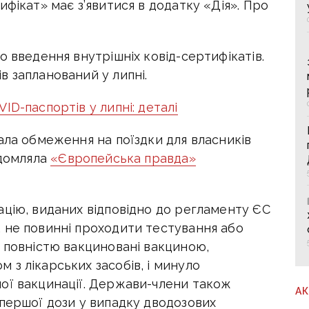
ифікат» має з’явитися в додатку «Дія». Про
о введення внутрішніх ковід-сертифікатів.
 запланований у липні.
ID-паспортів у липні: деталі
ала обмеження на поїздки для власників
ідомляла
«Європейська правда»
ацію, виданих відповідно до регламенту ЄС
 не повинні проходити тестування або
и повністю вакциновані вакциною,
з лікарських засобів, і минуло
ої вакцинації. Держави-члени також
А
 першої дози у випадку дводозових