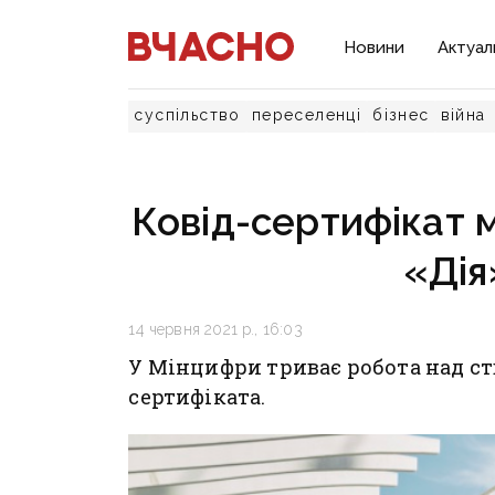
Новини
Актуал
суспільство
переселенці
бізнес
війна
Ковід-сертифікат м
«Дія
14 червня 2021 р., 16:03
У Мінцифри триває робота над ст
сертифіката.