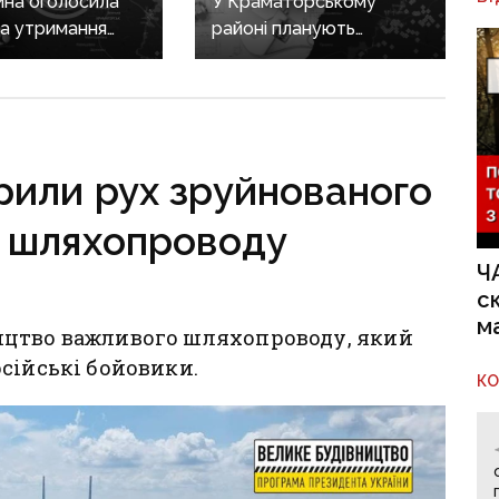
на оголосила
У Краматорському
на утримання
районі планують
реконструювати
аторському
водогін: замовляють
 яку нещодавно
проєкт за майже 2
монтували
мільйони
рили рух зруйнованого
і шляхопроводу
Ч
с
м
ицтво важливого шляхопроводу, який
сійські бойовики.
К