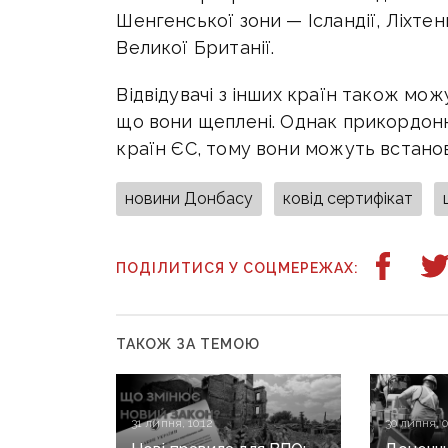
Шенгенської зони — Ісландії, Ліхтен
Великої Британії.
Відвідувачі з інших країн також мо
що вони щеплені. Однак прикордонн
країн ЄС, тому вони можуть встано
новини Донбасу
ковід сертифікат
ПОДІЛИТИСЯ У СОЦМЕРЕЖАХ:
ТАКОЖ ЗА ТЕМОЮ
31 липня, 10:12
30 липня, 0