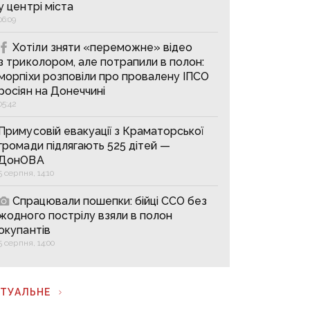
у центрі міста
06:09
Хотіли зняти «переможне» відео
з триколором, але потрапили в полон:
морпіхи розповіли про провалену ІПСО
росіян на Донеччині
05:42
Примусовій евакуації з Краматорської
громади підлягають 525 дітей —
ДонОВА
5 серпня, 14:10
Спрацювали пошепки: бійці ССО без
жодного пострілу взяли в полон
окупантів
5 серпня, 14:00
КТУАЛЬНЕ