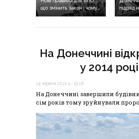
Нові правила для ВПО:
Донеччи
що змінить закон і чому
підряд 
він ще не гарантує
дороги
житла та виплат
у Крам
районі,
вже ре
На Донеччині відк
у 2014 роц
14 червня 2021 р., 15:18
На Донеччині завершили будівн
сім років тому зруйнували проро