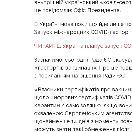
внутрішній український «ковід-серт
це повідомляє Офіс Президента.
В Україні мова поки що йде лише пр
Запуск міжнародних COVID-паспортів
ЧИТАЙТЕ: Україна планує запуск COV
Зазначимо, сьогодні Рада ЄС скасув
«паспортів вакцинації». Про це пов
з посиланням на рішення Ради ЄС.
«Власники сертифікатів про вакцин
щодо цифрових сертифікатів COVID,
карантин / самоізоляцію, якщо вон
схваленою Європейським агентством 
щонайменше 14 днів з моменту повн
можуть зняти такі обмеження після