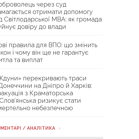
оброволець через суд
амагається отримати допомогу
ід Світлодарської МВА: як громада
уйнує довіру до влади
ові правила для ВПО: що змінить
акон і чому він ще не гарантує
итла та виплат
Ждуни» перекривають траси
 Донеччини на Дніпро й Харків:
вакуація з Краматорська
 Слов’янська ризикує стати
мертельно небезпечною
МЕНТАРІ / АНАЛІТИКА