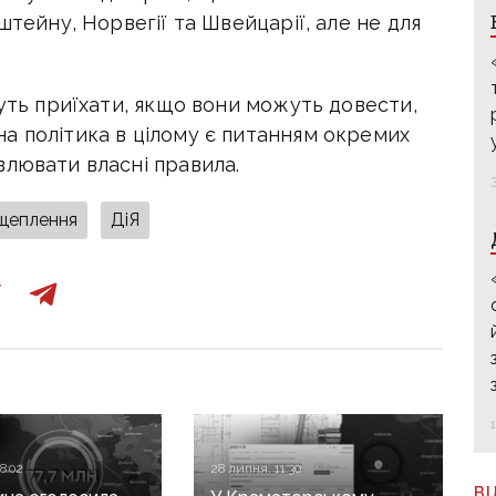
штейну, Норвегії та Швейцарії, але не для
жуть приїхати, якщо вони можуть довести,
а політика в цілому є питанням окремих
влювати власні правила.
щеплення
ДіЯ
8:02
28 липня, 11:30
В