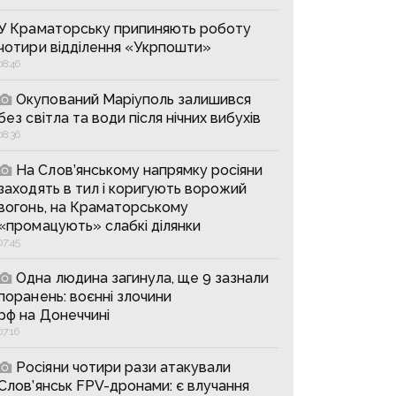
У Краматорську припиняють роботу
чотири відділення «Укрпошти»
08:46
Окупований Маріуполь залишився
без світла та води після нічних вибухів
08:36
На Слов’янському напрямку росіяни
заходять в тил і коригують ворожий
вогонь, на Краматорському
«промацують» слабкі ділянки
07:45
Одна людина загинула, ще 9 зазнали
поранень: воєнні злочини
рф на Донеччині
07:16
Росіяни чотири рази атакували
Слов’янськ FPV-дронами: є влучання