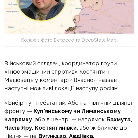
Колаж з фото Еспресо та DeepState Map
Військовий оглядач, координатор групи
«Інформаційний спротив» Костянтин
Машовець у коментарі «Вчасно» назвав
наступні можливі локації наступу росіян:
«Вибір тут небагатий. Або на північній ділянці
фронту —
Куп’янському чи Лиманському
напрямку
, або в центрі — напрямок
Бахмута,
Часів Яру, Костянтинівки,
або ж ближче до
півдня — це
Вугледар, Авдіївка.