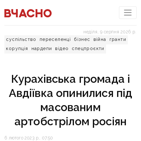
неділя, 9 серпня 2026 р.
суспільство
переселенці
бізнес
війна
гранти
корупція
нардепи
відео
спецпроєкти
Курахівська громада і
Авдіївка опинилися під
масованим
артобстрілом росіян
6 лютого 2023 р., 07:50