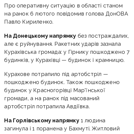
Про оперативну ситуацію в області станом
на ранок 6 лютого повідомив голова ДонОВА
Павло Кириленко.
На Донецькому напрямку
без постраждалих,
але є руйнування. Ракетних ударів зазнала
Курахівська громада: у Гірнику пошкоджено 7
будинків, у Курахівці — будинок і крамницю.
Курахове потрапило під артобстріл —
пошкоджено будинок. Також пошкоджено
будинок у Красногорівці Мар'їнської
громади, а на ранок під масований
артобстріл потрапила Авдіївка.
На Горлівському напрямку
1 людина
загинула і 1 поранена у Бахмуті. Житловий