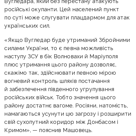
Вугледара, який без перестану атакують
російські окупанти. Цей населений пункт
по суті може слугувати плацдармом для атак
українських сил.
«Якщо Вугледар буде утриманий Збройними
силами України, то є певна можливість
наступу ЗСУ в бік Волновахи й Маріуполя
плюс утримання цього району дозволяє,
скажімо так, здійснювати певною мірою
вогневий контроль шляхів постачання
й забезпечення південного угрупування
російських військ. Тобто значення цього
району достатнє вагоме. Росіяни, натомість,
намагаються усунути цю загрозу і розширити
свій сухопутний коридор між Донбасом і
Кримом», — пояснив Машовець.