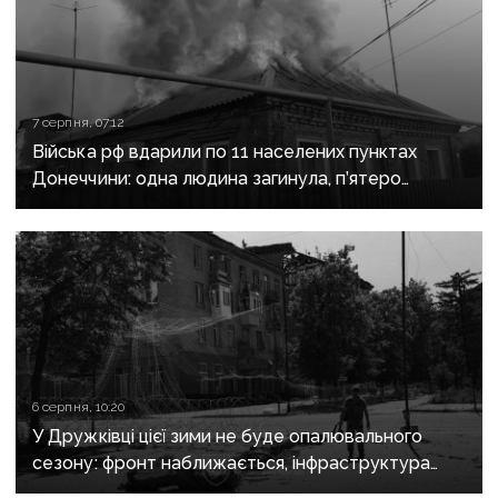
7 серпня, 07:12
Війська рф вдарили по 11 населених пунктах
Донеччини: одна людина загинула, п’ятеро
поранені
6 серпня, 10:20
У Дружківці цієї зими не буде опалювального
сезону: фронт наближається, інфраструктура
критично зруйнована