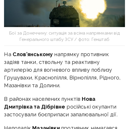
Бої за Донеччину: ситуація за всіма напрямками від
Генерального штабу ЗСУ / фото: Генштаб
На
Слов’янському
напрямку противник
задіяв танки, ствольну та реактивну
артилерію для вогневого впливу поблизу
Грушувахи, Краснопілля, Вірнопілля, Рідного,
Мазанівки та Долини.
В районах населених пунктів
Нова
Дмитрівка та Дібрівне
російські окупанти
застосували боєприпаси запалювальної дії.
Неподалік
Мазанівки
противник намагався