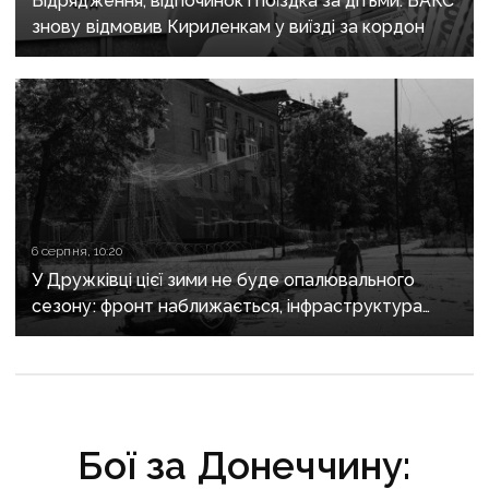
Відрядження, відпочинок і поїздка за дітьми: ВАКС
знову відмовив Кириленкам у виїзді за кордон
6 серпня, 10:20
У Дружківці цієї зими не буде опалювального
сезону: фронт наближається, інфраструктура
критично зруйнована
Бої за Донеччину: