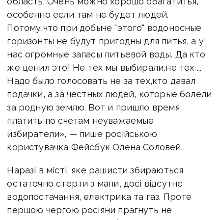
область. Очень можно хорошо обагатитья,
особенно если там не будет людей.
Потому,что при добыче "этого" водоносные
горизонты не будут пригодны для питья, а у
нас огромные запасы питьевой воды. Да кто
же ценил это! Не тех мы выбирали,не тех ...
Надо было голосовать не за тех,кто давал
подачки, а за честных людей, которые болели
за родную землю. Вот и пришло время
платить по счетам неуважаемые
избиратели», — пише російською
користувачка Фейсбук Олена Соловей.
Наразі в місті, яке рашисти збираються
остаточно стерти з мапи, досі відсутнє
водопостачання, електрика та газ. Проте
першою чергою росіяни прагнуть не