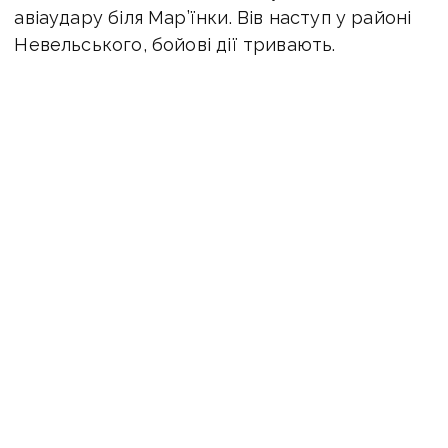
авіаудару біля Мар’їнки. Вів наступ у районі
Невельського, бойові дії тривають.
На
Новопавлівському та Запорізькому
напрямках зафіксовано артилерійські
обстріли поблизу Володимирівки,
Новоукраїнки, Павлівки, Вугледара,
Новосілки, Чарівного, Времівки,
Кам’янського, Дорожнянки та Новополя.
Ворог завдав авіаційних ударів біля
Новоандріївки, Павлівки і Полтавки. Веде
наступ неподалік Новомихайлівки, бойові дії
тривають.
Оперативну інформацію про події Донбасу
публікуємо у телеграм-