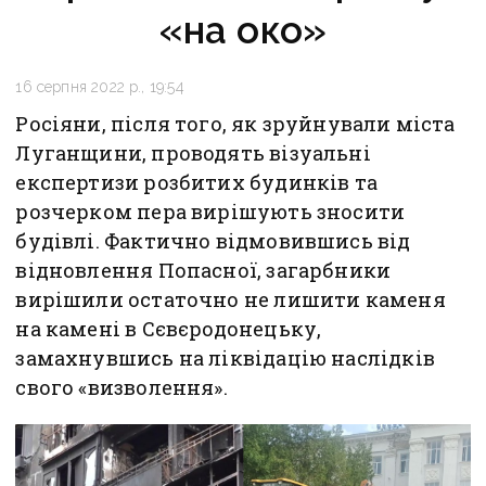
«на око»
16 серпня 2022 р., 19:54
Росіяни, після того, як зруйнували міста
Луганщини, проводять візуальні
експертизи розбитих будинків та
розчерком пера вирішують зносити
будівлі. Фактично відмовившись від
відновлення Попасної, загарбники
вирішили остаточно не лишити каменя
на камені в Сєвєродонецьку,
замахнувшись на ліквідацію наслідків
свого «визволення».