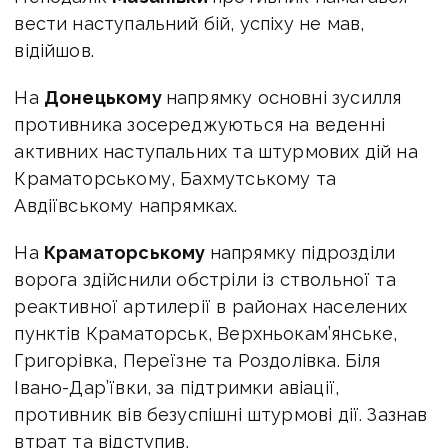
вести наступальний бій, успіху не мав,
відійшов.
На
Донецькому
напрямку основні зусилля
противника зосереджуються на веденні
активних наступальних та штурмових дій на
Краматорському, Бахмутському та
Авдіївському напрямках.
На
Краматорському
напрямку підрозділи
ворога здійснили обстріли із ствольної та
реактивної артилерії в районах населених
пунктів Краматорськ, Верхньокам’янське,
Григорівка, Переїзне та Роздолівка. Біля
Івано-Дар’ївки, за підтримки авіації,
противник вів безуспішні штурмові дії. Зазнав
втрат та відступив.