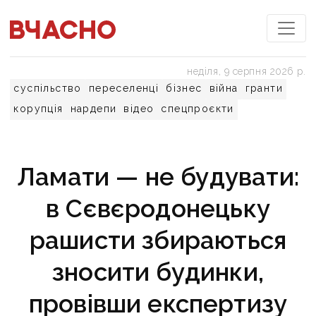
неділя, 9 серпня 2026 р.
суспільство
переселенці
бізнес
війна
гранти
корупція
нардепи
відео
спецпроєкти
Ламати — не будувати:
в Сєвєродонецьку
рашисти збираються
зносити будинки,
провівши експертизу