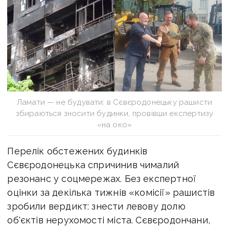
Ламати — не будувати: в Сєвєродонецьку рашисти
збираються зносити будинки, провівши експертизу
«на око»
Перелік обстежених будинків
Сєвєродонецька спричинив чималий
резонанс у соцмережах. Без експертної
оцінки за декілька тижнів «комісії» рашистів
зробили вердикт: знести левову долю
об'єктів нерухомості міста. Сєвєродончани,