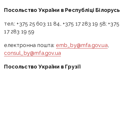
Посольство України в Республіці Білорусь
тел.: +375 25 603 11 84, +375 17 283 19 58; +375
17 283 19 59
електронна пошта:
emb_by@mfa.gov.ua
,
consul_by@mfa.gov.ua
Посольство України в Грузії
тел.: +995 32 231 11 61, +995 32 231 14 54, +995
595 08 22 88
електронна пошта:
emb_ge@mfa.gov.ua
Посольство України в Азербайджанській
Республіці