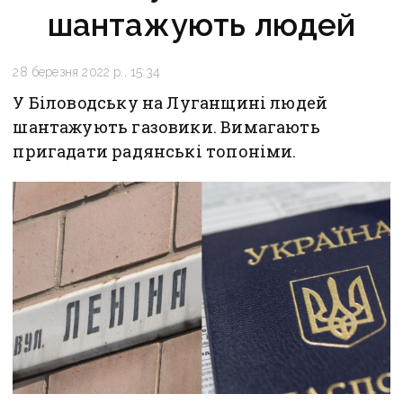
шантажують людей
28 березня 2022 р., 15:34
У Біловодську на Луганщині людей
шантажують газовики. Вимагають
пригадати радянські топоніми.