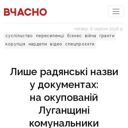
четвер, 6 серпня 2026 р.
суспільство
переселенці
бізнес
війна
гранти
корупція
нардепи
відео
спецпроєкти
Лише радянські назви
у документах:
на окупованій
Луганщині
комунальники