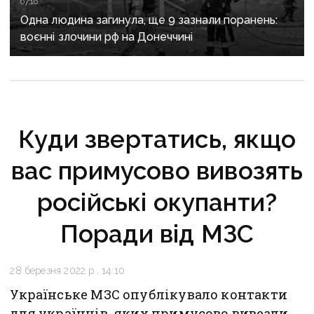
07:16
Одна людина загинула, ще 9 зазнали поранень:
воєнні злочини рф на Донеччині
Куди звертатись, якщо
вас примусово вивозять
російські окупанти?
Поради від МЗС
28 березня 2022 р., 14:10
Українське МЗС опублікувало контакти
для українців, яких примусово вивезли