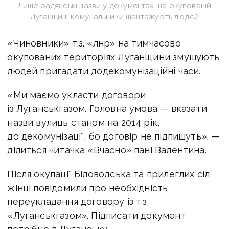
Лише радянські назви у документах: на окупованій
Луганщині комунальники шантажують людей
«Чиновники» т.з. «лнр» на тимчасово
окупованих територіях Луганщини змушують
людей пригадати додекомунізаційні часи.
«Ми маємо укласти договори
із Луганськгазом. Головна умова — вказати
назви вулиць станом на 2014 рік,
до декомунізації, бо договір не підпишуть», —
ділиться читачка «Вчасно» пані Валентина.
Після окупації Біловодська та прилеглих сіл
жінці повідомили про необхідність
переукладання договору із т.з.
«Луганськгазом». Підписати документ