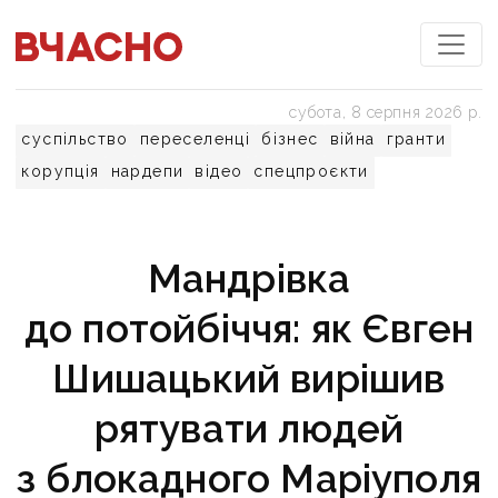
субота, 8 серпня 2026 р.
суспільство
переселенці
бізнес
війна
гранти
корупція
нардепи
відео
спецпроєкти
Мандрівка
до потойбіччя: як Євген
Шишацький вирішив
рятувати людей
з блокадного Маріуполя