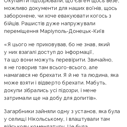
Окупанти підозрювали, що Євген щось везе,
можливо документи для наших воїнів, щось
заборонене, чи хоче евакуювати когось з
бійців. Рашистів дуже напружували
переміщення Маріуполь-Донецьк-Київ
«Я цього не приховував, бо не знав, який
у них взагалі доступ до інформації,
та що вони можуть перевірити. Звичайно,
я не говорив там всього-всього, але
намагався не брехати. Я й не та людина, яка
може взяти і відверто брехати. Мабуть,
докупи зібрались усі підозри, і мене
затримали ще на добу для допитів».
Загарбники зайняли одну з установ, яка була
у селищі Нікольському, і влаштували там
військову комендатуру. Це була