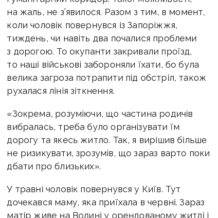
на жаль, не з’явилося. Разом з тим, в момент,
коли чоловік повернувся із Запоріжжя,
тиждень, чи навіть два почалися проблеми
з дорогою. То окупанти закривали проїзд,
то наші військові забороняли їхати, бо була
велика загроза потрапити під обстріл, також
рухалася лінія зіткнення.
«Зокрема, розуміючи, що частина родичів
вибралась, треба було організувати їм
дорогу та якесь житло. Так, я вирішив більше
не ризикувати, зрозумів, що зараз варто поки
дбати про близьких».
У травні чоловік повернувся у Київ. Тут
дочекався маму, яка приїхала в червні. Зараз
матір живе на Волині у орендованому житлі і