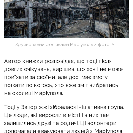
Зруйнований росіянами Маріуполь / фото: УП
Автор книжки розповідає, що тоді після
довгих очікувань, вирішив, що хоч і не може
приїхати за своїми, але досі має змогу
поїхати по когось, хто вже зміг вибратись
на околиці Маріуполя.
Тоді у Запоріжжі зібралася ініціативна група.
Це люди, які виросли в місті і в них там
залишились друзі та родичі. Ці волонтери
допомагали евакуювати людей з Маріуполя