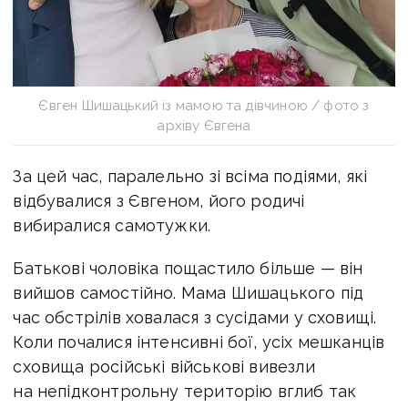
Євген Шишацький із мамою та дівчиною / фото з
архіву Євгена
За цей час, паралельно зі всіма подіями, які
відбувалися з Євгеном, його родичі
вибиралися самотужки.
Батькові чоловіка пощастило більше — він
вийшов самостійно. Мама Шишацького під
час обстрілів ховалася з сусідами у сховищі.
Коли почалися інтенсивні бої, усіх мешканців
сховища російські військові вивезли
на непідконтрольну територію вглиб так