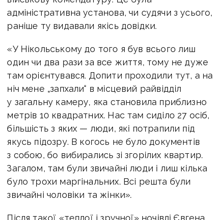
адміністративна установа, чи судячи з усього,
раніше ту видавали якісь довідки.
«У Нікольському до того я був всього лиш
один чи два рази за все життя, тому не дуже
там орієнтувався. Допити проходили тут, а на
ніч мене „запхали“ в місцевий райвідділ
у загальну камеру, яка становила приблизно
метрів 10 квадратних. Нас там сиділо 27 осіб,
більшість з яких — люди, які потрапили під
якусь підозру. В когось не було документів
з собою, бо вибирались зі згорілих квартир.
Загалом, там були звичайні люди і лиш кілька
було трохи маргінальних. Всі решта були
звичайні чоловіки та жінки».
Після такої «теплої і зручної» ночівлі Євгена