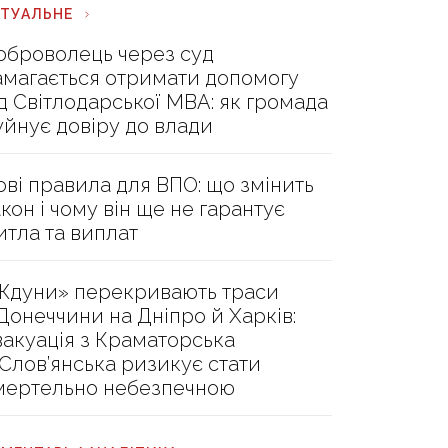
КТУАЛЬНЕ
оброволець через суд
амагається отримати допомогу
ід Світлодарської МВА: як громада
уйнує довіру до влади
ові правила для ВПО: що змінить
акон і чому він ще не гарантує
итла та виплат
Ждуни» перекривають траси
 Донеччини на Дніпро й Харків:
вакуація з Краматорська
 Слов’янська ризикує стати
мертельно небезпечною