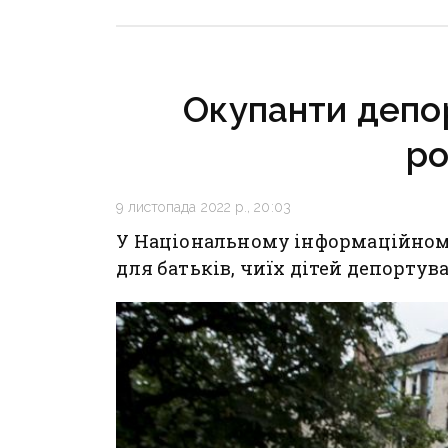
Кириленкам у виїзді
наближа
за кордон
інфраст
критичн
Окупанти депо
р
9 листопада 2022 р., 20:03
У Національному інформаційному
для батьків, чиїх дітей депортув