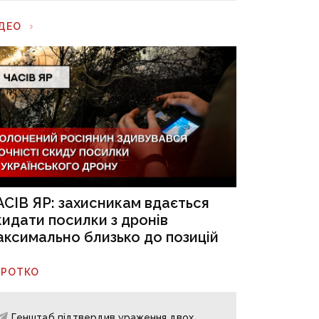
ІДЕО
АСІВ ЯР: захисникам вдається
кидати посилки з дронів
аксимально близько до позицій
ОРОТКО
Генштаб підтвердив ураження двох