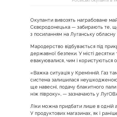
Російські окупанти в У
Окупанти вивозять награбоване майн
Сєвєродонецька — забирають те, що
з посиланням на Луганську обласну 
Мародерство відбувається під прик
державної безпеки. У місті десятки 
евакуювалися, чим і користуються о
«Важка ситуація у Кремінній. Газ та
система залишилася неушкодженою. 
ще навесні, подачу блакитного пали
ніж півроку», — зазначають у ЛугОВ
Ліки можна придбати лише в одній а
У продуктових магазинах, як і рані