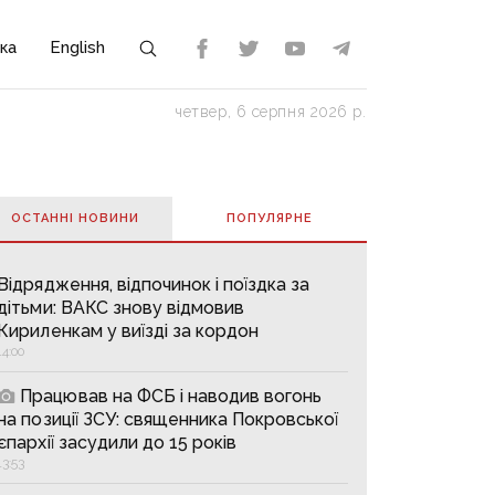
ка
English
четвер, 6 серпня 2026 р.
ОСТАННІ НОВИНИ
ПОПУЛЯРНE
Відрядження, відпочинок і поїздка за
дітьми: ВАКС знову відмовив
Кириленкам у виїзді за кордон
14:00
Працював на ФСБ і наводив вогонь
на позиції ЗСУ: священника Покровської
єпархії засудили до 15 років
13:53