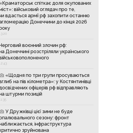
«Краматорськ спіткає доля окупованих
міст»: військовий оглядач про те,
чи вдасться армії рф захопити останню
агломерацію Донеччини до кінця 2026
року
13:20
Черговий воєнний злочин рф:
на Донеччині розстріляли українського
військовополоненого
12:43
«Щодня по три групи просуваються
вглиб на пів кілометра»: у Костянтинівці
досвідчених офіцерів рф відправляють
на штурми позицій
11:35
У Дружківці цієї зими не буде
опалювального сезону: фронт
наближається, інфраструктура
критично зруйнована