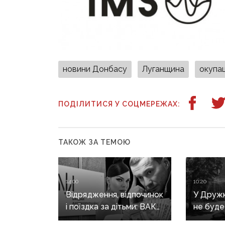
новини Донбасу
Луганщина
окупац
ПОДІЛИТИСЯ У СОЦМЕРЕЖАХ:
ТАКОЖ ЗА ТЕМОЮ
14:00
10:20
Відрядження, відпочинок
У Дружкі
і поїздка за дітьми: ВАКС
не буде
знову відмовив
сезону: