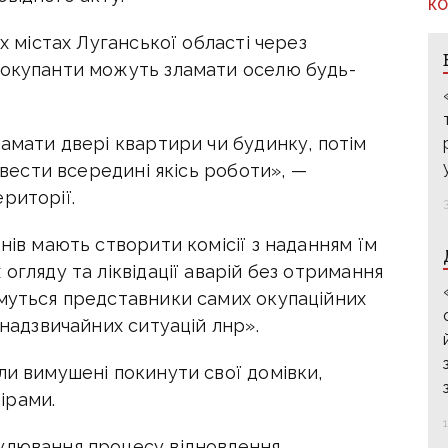
КО
ох містах Луганської області через
 окупанти можуть зламати оселю будь-
ламати двері квартири чи будинку, потім
ровести всередині якісь роботи», —
риторії.
нів мають створити комісії з наданням їм
огляду та ліквідації аварій без отримання
имуться представники самих окупаційних
 надзвичайних ситуацій лнр».
ли вимушені покинути свої домівки,
ірами.
улювання процесу відновлення