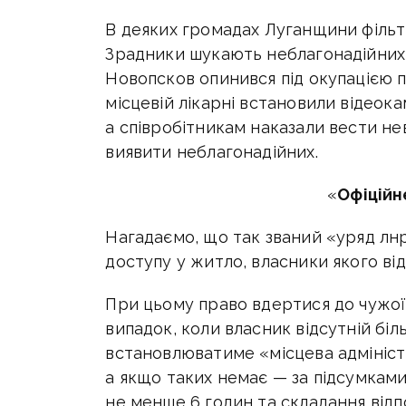
В деяких громадах Луганщини фільт
Зрадники шукають неблагонадійних 
Новопсков опинився під окупацією п
місцевій лікарні встановили відеок
а співробітникам наказали вести не
виявити неблагонадійних.
«
Офіцій
Нагадаємо, що так
званий «уряд лн
доступу у житло, власники якого ві
При цьому право вдертися до чужої 
випадок, коли власник відсутній біл
встановлюватиме «місцева адміністра
а якщо таких немає — за підсумками
не менше 6 годин та складання відп