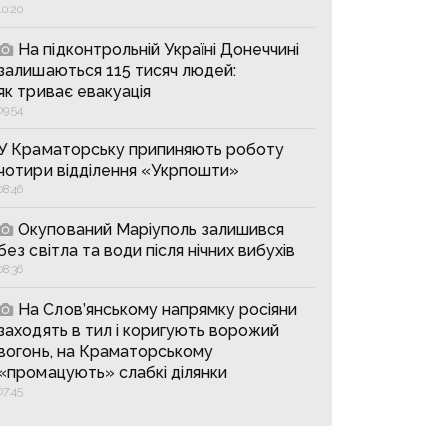
10:20
На підконтрольній Україні Донеччині
залишаються 115 тисяч людей:
як триває евакуація
09:54
У Краматорську припиняють роботу
чотири відділення «Укрпошти»
08:46
Окупований Маріуполь залишився
без світла та води після нічних вибухів
08:36
На Слов’янському напрямку росіяни
заходять в тил і коригують ворожий
вогонь, на Краматорському
«промацують» слабкі ділянки
07:45