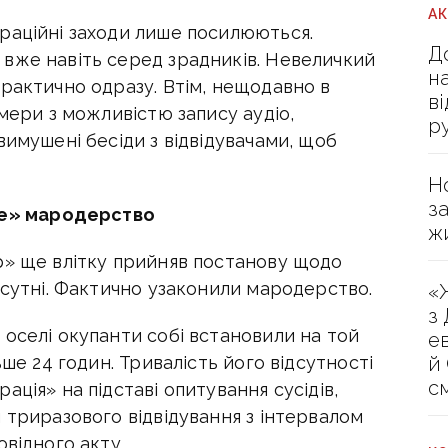
А
раційні заходи лише посилюються.
Д
вже навіть серед зрадників. Невеличкий
н
рактично одразу. Втім, нещодавно в
в
амери з можливістю запису аудіо,
р
вимушені бесіди з відвідувачами, щоб
Н
з
не» мародерство
ж
р» ще влітку прийняв постанову щодо
дсутні. Фактично узаконили мародерство.
«
з
оселі окупанти собі встановили на той
е
й
ьше 24 годин. Тривалість його відсутності
с
ція» на підставі опитування сусідів,
 триразового відвідування з інтервалом
овідного акту.