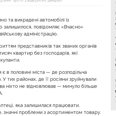
країні/ фото з відкритих джерел
о та викрадені автомобілі із
 залишилося, повідомляє «Вчасно»
військову адміністрацію.
риттям представників так званих органів
тисяч квартир без господарів, які
купанти.
м є в половині міста — де розподільча
У тих районах, де її росіяни зруйнували
ва ніхто не відновлював — минуло більше
А.
птеці, яка залишилася працювати.
ше, значні проблеми з асортиментом товару.