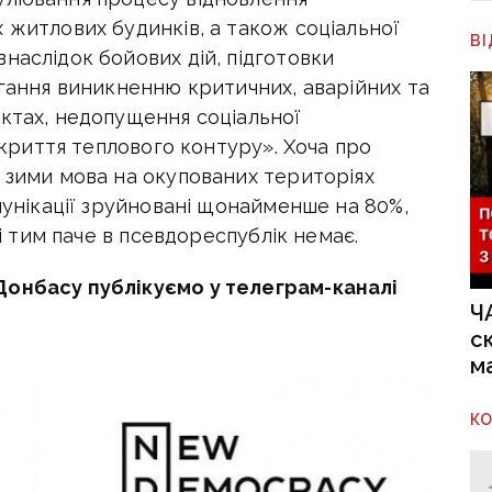
 житлових будинків, а також соціальної
В
наслідок бойових дій, підготовки
ігання виникненню критичних, аварійних та
єктах, недопущення соціальної
закриття теплового контуру». Хоча про
 зими мова на окупованих територіях
омунікації зруйновані щонайменше на 80%,
ні тим паче в псевдореспублік немає.
Донбасу публікуємо у телеграм-каналі
Ч
с
м
К