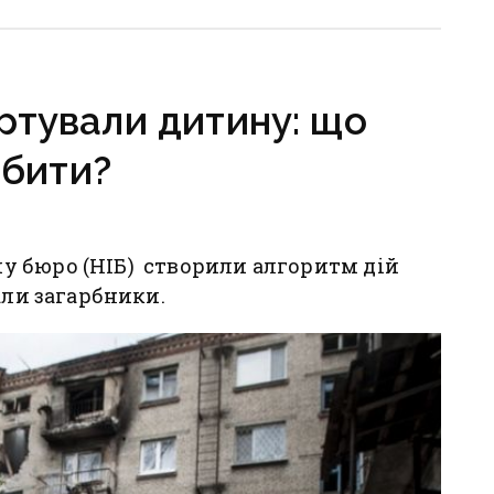
ється,
рф на Донеччині
руктура
о зруйнована
ртували дитину: що
обити?
 бюро (НІБ) створили алгоритм дій
али загарбники.