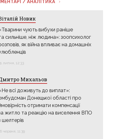
МЕНТАРІ / АНАЛІТИКА
Віталій Новик
«Тварини чують вибухи раніше
та сильніше, ніж людина»: зоопсихолог
розповів, як війна впливає на домашніх
улюбленців
31 липня, 12:33
Дмитро Михальов
«Не всі доживуть до виплат»:
омбудсман Донецької області про
ймовірність отримати компенсації
за житло та реакцію на виселення ВПО
з шелтерів
16 червня, 11:39