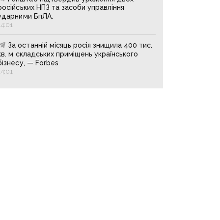
російських НПЗ та засоби управління
ударними БпЛА.
14:01
За останній місяць росія знищила 400 тис.
кв. м складських приміщень українського
бізнесу, — Forbes
14:01