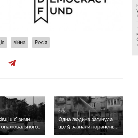
ія
війна
Росія
07:16
вці цієї зими
Одна людина загинула,
 опалювального
ще 9 зазнали поранень:
 фронт
воєнні злочини