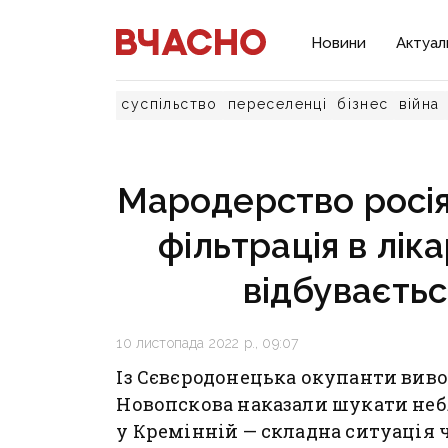
Новини
Актуал
суспільство
переселенці
бізнес
війна
Мародерство росія
фільтрація в лік
відбуваєтьс
10 листопада 2022 р., 09:07
Із Сєвєродонецька окупанти виво
Новопскова наказали шукати неб
у Кремінній — складна ситуація ч