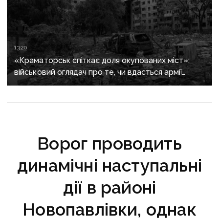
13:20
«Краматорськ спіткає доля окупованих міст»:
військовий оглядач про те, чи вдасться армії
рф захопити останню агломерацію Донеччини до
кінця 2026 року
Ворог проводить
динамічні наступальні
дії в районі
Новопавлівки, однак