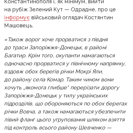
Константинополя і, як мінімум, вийти
на рубіж Зелений Кут — Одрадне, про це
інформує
військовий оглядач Костянтин
Машовець.
«Також ворог хоче прорватися з півдня
до траси Запоріжжя-Донецьк, в районі
Багатир.
Крім того, окупанти намагаються
одночасно прорватися у північному напрямку,
вздовж обох берегів річки Мокрі Яли,
до району села Комар. Таким чином вони
хочуть „якомога глибше“ перерізати дорогу
Запоріжжя-Донецьк у тилу українських
підрозділів, що обороняються по обох берегах
річки Вовча, а також намагаються убезпечити
лівий фланг цього угруповання шляхом взяття
під контроль всього району Шевченко —