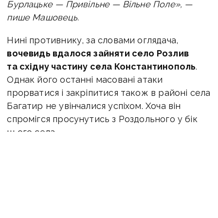
Бурлацьке — Привільне — Вільне Поле», —
пише Машовець.
Нині противнику, за словами оглядача,
вочевидь вдалося зайняти село Розлив
та східну частину села Константинополь
.
Однак його останні масовані атаки
прорватися і закріпитися також в районі села
Багатир не увінчалися успіхом. Хоча він
спромігся просунутись з Роздольного у бік
цього села.
«Своєю чергою передові підрозділи
противника, попри власні численні спроби
атакувати/штурмувати в напрямку
Дніпроенергія — Веселе, поки
що не спромоглися зайняти саме село