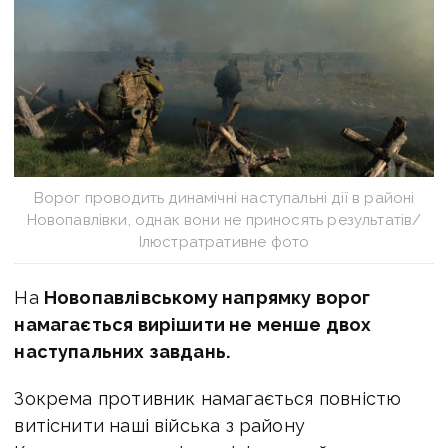
Ворог проводить динамічні наступальні дії в районі
Новопавлівки, однак вони не приносять результатів/
Ілюстратративне фото
На
Новопавлівському напрямку ворог
намагається
вирішити не менше двох
наступальних завдань.
Зокрема п
ротивник намагається повністю
витіснити наші війська з району