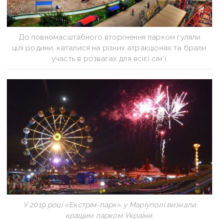
До повномасштабного вторгнення парком гуляли
цілі родини, каталися на різних атракціонах та брали
участь в розвагах для всієї сім'ї.
У 2019 році «Екстрім-парк» у Маріуполі визнали
кращим парком України.