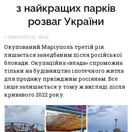
з найкращих парків
розваг України
1 травня 2025 р., 09:43
Окупований Маріуполь третій рік
лишається занедбаним після російської
блокади. Окупаційна «влада» спроможна
тільки на будівництво іпотечного житла
для продажу приїжджим росіянам. Все
інше залишається у тому ж вигляді після
кривавого 2022 року.