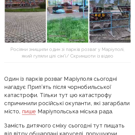
Росіяни знищили один зі парків розваг у Маріуполі,
який гуляли цілі сім'ї/ Скриншоти із відео
Один із парків розваг Маріуполя сьогодні
нагадує Прип’ять після чорнобильської
катастрофи. Тільки тут цю катастрофу
спричинили російські окупанти, які загарбали
місто,
пише
Маріупольська міська рада.
Замість дитячого сміху сьогодні тут
пищать
від вітру
обшарпані каруселі,
порушуючи