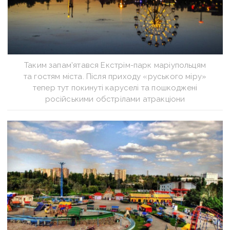
Таким запам’ятався Екстрім-парк маріупольцям
та гостям міста. Після приходу «руського міру»
тепер тут покинуті каруселі та пошкоджені
російськими обстрілами атракціони