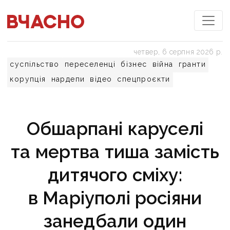
четвер, 6 серпня 2026 р.
суспільство
переселенці
бізнес
війна
гранти
корупція
нардепи
відео
спецпроєкти
Обшарпані каруселі
та мертва тиша замість
дитячого сміху:
в Маріуполі росіяни
занедбали один