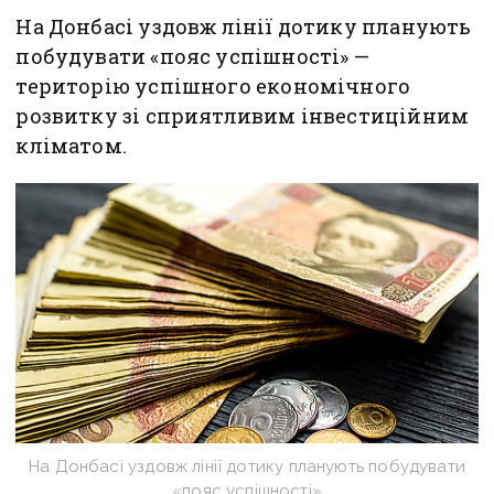
На Донбасі уздовж лінії дотику планують
побудувати «пояс успішності» —
територію успішного економічного
розвитку зі сприятливим інвестиційним
кліматом.
На Донбасі уздовж лінії дотику планують побудувати
«пояс успішності»