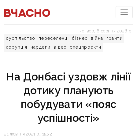
четвер, 6 серпня 2026 р.
суспільство
переселенці
бізнес
війна
гранти
корупція
нардепи
відео
спецпроєкти
На Донбасі уздовж лінії
дотику планують
побудувати «пояс
успішності»
21 жовтня 2021 р., 15:32