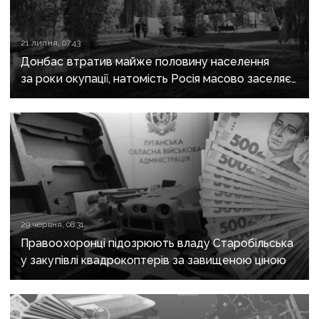
21 липня, 07:43
Донбас втратив майже половину населення
за роки окупації, натомість Росія масово заселяє
регіон своїми громадянами — ГУР
29 червня, 08:31
Правоохоронці підозрюють владу Старобільська
у закупівлі квадрокоптерів за завищеною ціною