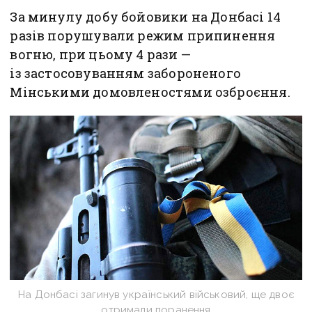
За минулу добу бойовики на Донбасі 14
разів порушували режим припинення
вогню, при цьому 4 рази —
із застосовуванням забороненого
Мінськими домовленостями озброєння.
На Донбасі загинув український військовий, ще двоє
отримали поранення