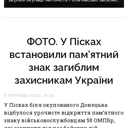
регіон своїми громадянами — ГУР
ФОТО. У Пісках
встановили пам’ятний
знак загиблим
захисникам України
6 листопада 2021 р., 10:43
У Пісках біля окупованого Донецька
відбулося урочисте відкриття пам’ятного
знаку військовослужбовцям 58 ОМПБр,