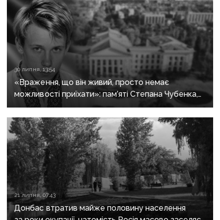
30 липня, 13:54
«Враження, що він живий, просто немає
можливості приїхати»: пам’яті Степана Чубенка,
якого закатували бойовики за любов до України
21 липня, 07:43
Донбас втратив майже половину населення
за роки окупації, натомість Росія масово заселяє