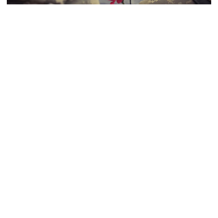
ООС
пам'ятний знак
Піски