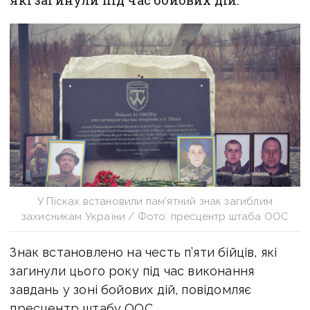
які загинули під час бойових дій.
У Пісках встановили пам’ятний знак загиблим
захисникам України / Фото: пресцентр штаба ООС
Знак встановлено на честь п’яти бійців, які
загинули цього року під час виконання
завдань у зоні бойових дій, повідомляє
пресцентр штабу ООС.