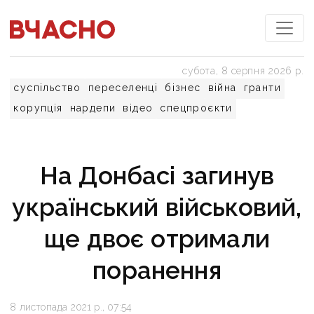
субота, 8 серпня 2026 р.
суспільство
переселенці
бізнес
війна
гранти
корупція
нардепи
відео
спецпроєкти
На Донбасі загинув
український військовий,
ще двоє отримали
поранення
8 листопада 2021 р., 07:54