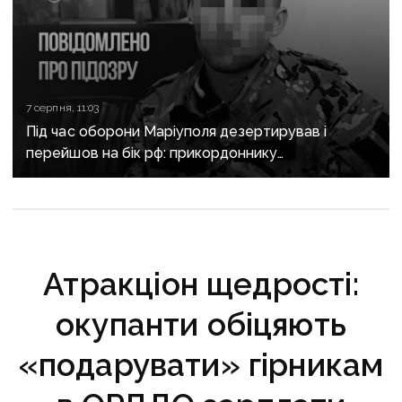
7 серпня, 11:03
Під час оборони Маріуполя дезертирував і
перейшов на бік рф: прикордоннику
з «Азовсталі» повідомили про підозру
Атракціон щедрості:
окупанти обіцяють
«подарувати» гірникам