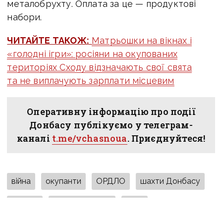
металобрухту. Оплата за це — продуктові
набори.
ЧИТАЙТЕ ТАКОЖ:
Матрьошки на вікнах і
«голодні ігри»: росіяни на окупованих
територіях Сходу відзначають свої свята
та не виплачують зарплати місцевим
Оперативну інформацію про події
Донбасу публікуємо у телеграм-
каналі
t.me/vchasnoua
. Приєднуйтеся!
війна
окупанти
ОРДЛО
шахти Донбасу
гірники
заборгованість
ДНР