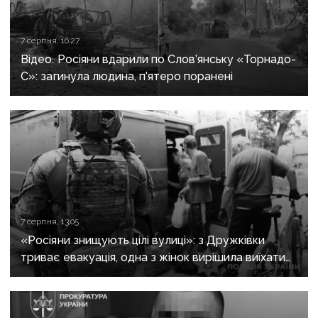
7 серпня, 16:27
Відео. Росіяни вдарили по Слов’янську «Торнадо-
С»: загинула людина, п’ятеро поранені
7 серпня, 13:05
«Росіяни знищують цілі вулиці»: з Дружківки
триває евакуація, одна з жінок вирішила виїхати
після загибелі чоловіка