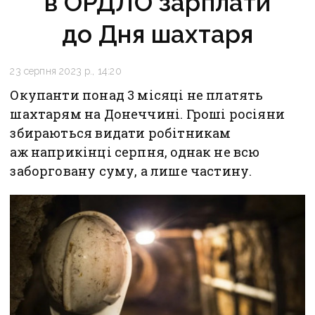
в ОРДЛО зарплати
до Дня шахтаря
23 серпня 2023 р., 14:20
Окупанти понад 3 місяці не платять
шахтарям на Донеччині. Гроші росіяни
збираються видати робітникам
аж наприкінці серпня, однак не всю
заборговану суму, а лише частину.