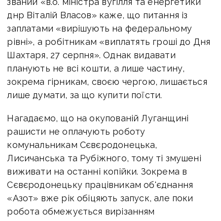
званий «в.о. міністра вугілля та енергетики
днр Віталій Власов» каже, що питання із
заплатами «вирішують на федеральному
рівні», а робітникам «виплатять гроші до Дня
Шахтаря, 27 серпня». Однак видавати
планують не всі кошти, а лише частину,
зокрема гірникам, своєю чергою, лишається
лише думати, за що купити поїсти.
Нагадаємо, що на окупованій Луганщині
рашисти не оплачують роботу
комунальникам Сєвєродонецька,
Лисичанська та Рубіжного, тому ті змушені
виживати на останні копійки. Зокрема в
Сєвєродонецьку працівникам об'єднання
«Азот» вже рік обіцяють запуск, але поки
робота обмежується вирізанням