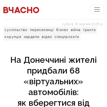
субота, 8 серпня 2026 р.
суспільство
переселенці
бізнес
війна
гранти
корупція
нардепи
відео
спецпроєкти
На Донеччині жителі
придбали 68
«віртуальних»
автомобілів:
як вберегтися від