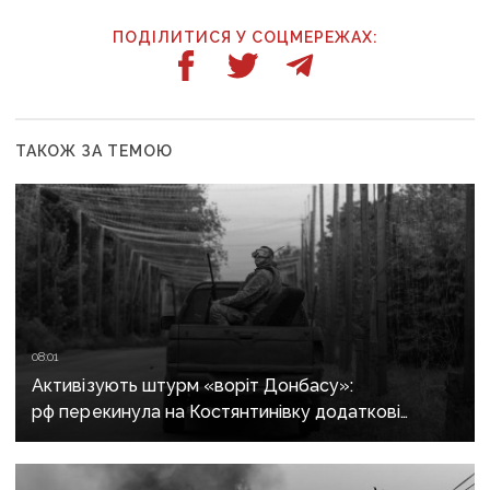
ПОДІЛИТИСЯ У СОЦМЕРЕЖАХ:
ТАКОЖ ЗА ТЕМОЮ
08:01
Активізують штурм «воріт Донбасу»:
рф перекинула на Костянтинівку додаткові
підрозділи й поновила атаки тритонними
авіабомбами