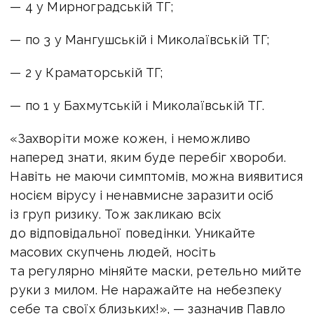
— 4 у Мирноградській ТГ;
— по 3 у Мангушській і Миколаївській ТГ;
— 2 у Краматорській ТГ;
— по 1 у Бахмутській і Миколаївській ТГ.
«Захворіти може кожен, і неможливо
наперед знати, яким буде перебіг хвороби.
Навіть не маючи симптомів, можна виявитися
носієм вірусу і ненавмисне заразити осіб
із груп ризику. Тож закликаю всіх
до відповідальної поведінки. Уникайте
масових скупчень людей, носіть
та регулярно міняйте маски, ретельно мийте
руки з милом. Не наражайте на небезпеку
себе та своїх близьких!», — зазначив Павло