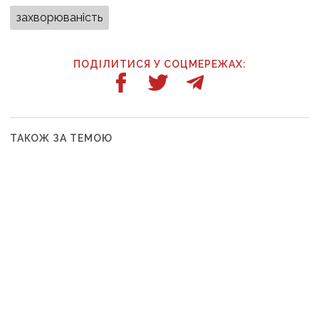
захворюваність
ПОДІЛИТИСЯ У СОЦМЕРЕЖАХ:
ТАКОЖ ЗА ТЕМОЮ
08:01
Активізують штурм «воріт Донбасу»:
рф перекинула на Костянтинівку додаткові