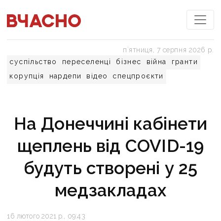
пʼятниця, 7 серпня 2026 р.
суспільство
переселенці
бізнес
війна
гранти
корупція
нардепи
відео
спецпроєкти
На Донеччині кабінети
щеплень від COVID-19
будуть створені у 25
медзакладах
16 лютого 2021 р., 09:43