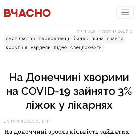
пʼятниця, 7 серпня 2026 р.
суспільство
переселенці
бізнес
війна
гранти
корупція
нардепи
відео
спецпроєкти
На Донеччині хворими
на COVID-19 зайнято 3%
ліжок у лікарнях
20 липня 2020 р., 17:14
На Донеччині зросла кількість зайнятих