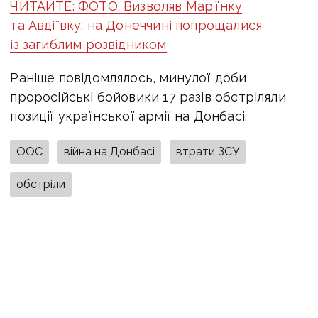
ЧИТАЙТЕ: ФОТО. Визволяв Мар’їнку
та Авдіївку: на Донеччині попрощалися
із загиблим розвідником
Раніше повідомлялось, минулої доби
проросійські бойовики 17 разів обстріляли
позиції української армії на Донбасі.
ООС
війна на Донбасі
втрати ЗСУ
обстріли
ПОДІЛИТИСЯ У СОЦМЕРЕЖАХ:
ТАКОЖ ЗА ТЕМОЮ