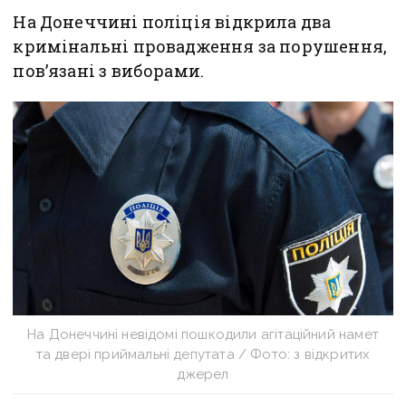
На Донеччині поліція відкрила два
кримінальні провадження за порушення,
пов’язані з виборами.
На Донеччині невідомі пошкодили агітаційний намет
та двері приймальні депутата / Фото: з відкритих
джерел