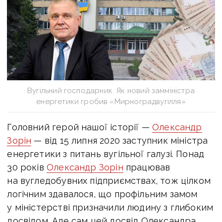
Вугільний господарник. Як новий замміністра
енергетики гробив «Мирноградвугілля»
Головний герой нашої історії —
Олександр
Зорін
— від 15 липня 2020 заступник міністра
енергетики з питань вугільної галузі. Понад
30 років
Олександр Зорін
працював
на вугледобувних підприємствах, тож цілком
логічним здавалося, що профільним замом
у міністерстві призначили людину з глибоким
досвідом. Але сам цей досвід Олександра