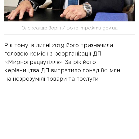
Олександр Зорін / фото: mpe.kmu.gov.ua
Рік тому, в липні 2019 його призначили
головою комісії з реорганізації ДП
«Мирноградвугілля». За рік його
керівництва ДП витратило понад 80 млн
на незрозумілі товари та послуги,
а на підряди зайшли два десятки очевидно
фіктивних постачальників. Також при Зоріні
«Мирноградвугілля» почало купувати
електроенегію на шахти за рекордним
тарифом, переплата за яким, за нашими
підрахунками, до кінця року має скласти
понад 70 млн грн.