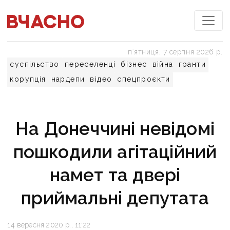
пʼятниця, 7 серпня 2026 р.
суспільство
переселенці
бізнес
війна
гранти
корупція
нардепи
відео
спецпроєкти
На Донеччині невідомі
пошкодили агітаційний
намет та двері
приймальні депутата
14 вересня 2020 р., 11:22