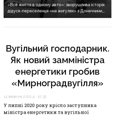
«Все життя в одному авто»: зворушлива історія
дідуся-переселенця «на жигулях» з Донеччини,
якому подарували новий пікап
Вугільний господарник.
Як новий замміністра
енергетики гробив
«Мирноградвугілля»
14 вересня 2020 р., 10:35
У липні 2020 року крісло заступника
міністра енергетики та вугільної