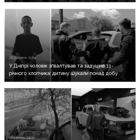
створення Нацполіції України
28 травня, 11:04
У Дніпрі чоловік зґвалтував та задушив 11-
річного хлопчика: дитину шукали понад добу
16 квітня, 14:00