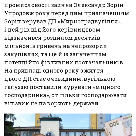
промисловості зайняв Олександр Зорін.
Упродовж року перед цим призначенням
Зорін керував ДП «Мирноградвугілля»,
і цей рік під його керівництвом
відзначився розпилом десятків
мільйонів гривень на непрозорих
закупівлях, та ще й із залученням
потенційно фіктивних постачальників.
На прикладі одного року з життя
цього ДП стає очевидним: вугільною
галуззю поставили курувати «міцного
господарника», от тільки господарювати
він звик не на користь держави.