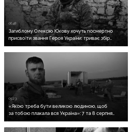
06:48
Загиблому Олексію Юкову хочуть посмертно
присвоїти звання Героя України: триває збір
підписів
05:23
«Якою треба бути великою людиною, щоб
за тобою плакала вся Україна»: 7 та 8 серпня
прощаються із засновником організації
«Плацдарм» Олексієм Юковим