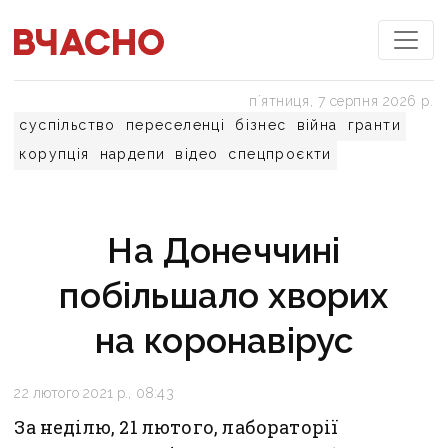
пʼятниця, 7 серпня 2026 р.
суспільство
переселенці
бізнес
війна
гранти
корупція
нардепи
відео
спецпроєкти
На Донеччині
побільшало хворих
на коронавірус
22 лютого 2021 р., 08:43
За неділю, 21 лютого, лабораторії