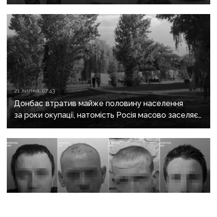
якого закатували бойовики за любов до України
21 липня, 07:43
Донбас втратив майже половину населення
за роки окупації, натомість Росія масово заселяє
регіон своїми громадянами — ГУР
18 липня, 06:00