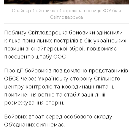
Cнайпер бойовиків обстрілював позиції ЗСУ біля
Світлодарська
Поблизу Світлодарська бойовики здійснили
кілька прицільних пострілів в бік українських
позицій зі снайперської зброї, повідомляє
пресцентр штабу ООС.
Про дії бойовиків повідомлено представників
ОБСЄ через Українську сторону Спільного
центру контролю та координації питань
припинення вогню та стабілізації лінії
розмежування сторін.
Бойових втрат серед особового складу
Об'єднаних сил немає.