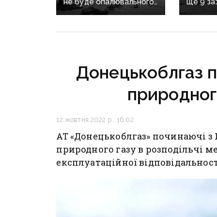
не буде опалювального
ще 9 за
сезону: фронт
воєнні 
наближається,
рф на Д
інфраструктура
критично зруйнована
Донецькоблгаз п
природного
12 жовтня 2022 р., 16:02
АТ «Донецькоблгаз» починаючі з
природного газу в розподільчі ме
експлуатаційної відповідальност