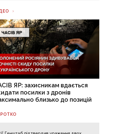
ІДЕО
АСІВ ЯР: захисникам вдається
кидати посилки з дронів
аксимально близько до позицій
ОРОТКО
Генштаб підтвердив ураження двох