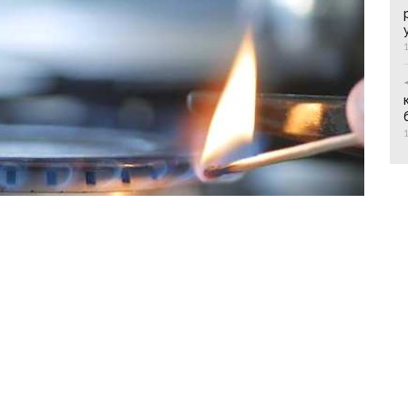
фото з відкритих джерел
ійснюватися поступово в населені пункти,
ованій території та в зоні бойових дій,