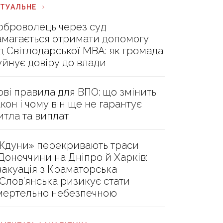
КТУАЛЬНЕ
оброволець через суд
амагається отримати допомогу
ід Світлодарської МВА: як громада
уйнує довіру до влади
ові правила для ВПО: що змінить
акон і чому він ще не гарантує
итла та виплат
Ждуни» перекривають траси
 Донеччини на Дніпро й Харків:
вакуація з Краматорська
 Слов’янська ризикує стати
мертельно небезпечною