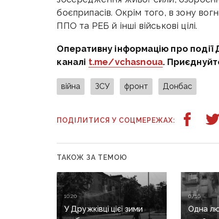
боєприпасів. Окрім того, в зону во
ППО та РЕБ й інші військові цілі.
Оперативну інформацію про події 
каналі
t.me/vchasnoua
. Приєднуйт
війна
ЗСУ
фронт
Донбас
ПОДІЛИТИСЯ У СОЦМЕРЕЖАХ:
ТАКОЖ ЗА ТЕМОЮ
10:20
07:16
У Дружківці цієї зими
Одна лю