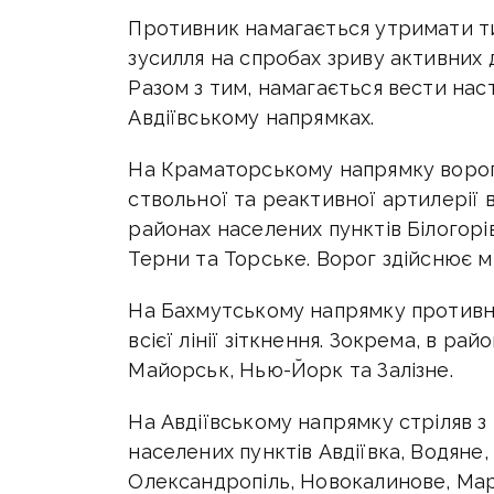
Противник намагається утримати ти
зусилля на спробах зриву активних 
Разом з тим, намагається вести наст
Авдіївському напрямках.
На Краматорському напрямку ворог з
ствольної та реактивної артилерії вз
районах населених пунктів Білогорів
Терни та Торське. Ворог здійснює м
На Бахмутському напрямку противн
всієї лінії зіткнення. Зокрема, в ра
Майорськ, Нью-Йорк та Залізне.
На Авдіївському напрямку стріляв з т
населених пунктів Авдіївка, Водяне
Олександропіль, Новокалинове, Мар’