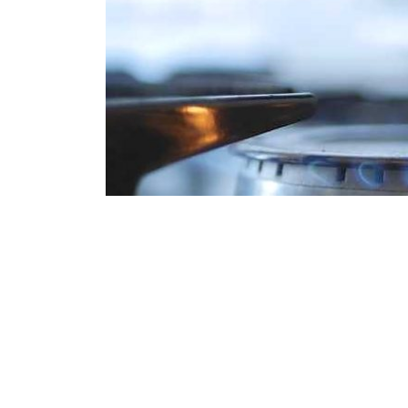
Ілюстративне 
Відновлення газопостачання буде зд
які не знаходяться на тимчасово окуп