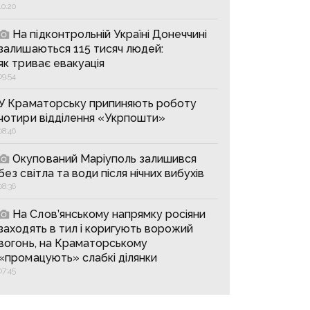
10:20
На підконтрольній Україні Донеччині
залишаються 115 тисяч людей:
як триває евакуація
09:54
У Краматорську припиняють роботу
чотири відділення «Укрпошти»
08:46
Окупований Маріуполь залишився
без світла та води після нічних вибухів
08:36
На Слов’янському напрямку росіяни
заходять в тил і коригують ворожий
вогонь, на Краматорському
«промацують» слабкі ділянки
07:45