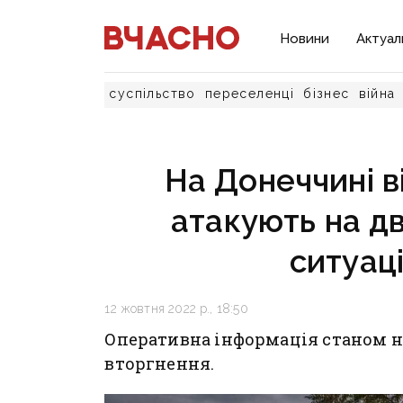
Новини
Актуал
суспільство
переселенці
бізнес
війна
На Донеччині в
атакують на дв
ситуаці
12 жовтня 2022 р., 18:50
Оперативна інформація станом на 
вторгнення.