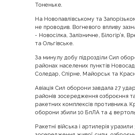
Тоненьке.
На Новопавлівському та Запорізько
не проводив. Вогневого впливу зазн
- Новосілка, Залізничне, Білогір’я, В
та Ольгівське.
За минулу добу підрозділи Сил обор
районах населених пунктів Новосадо
Соледар, Спірне, Майорськ та Красн
Авіація Сил оборони завдала 27 уда
районів зосередження озброєння та 
ракетних комплексів противника. Кр
оборони збили 10 БпЛА та 4 вертол
Ракетні війська і артилерія уразили 
зосередження живої сили, озброєння