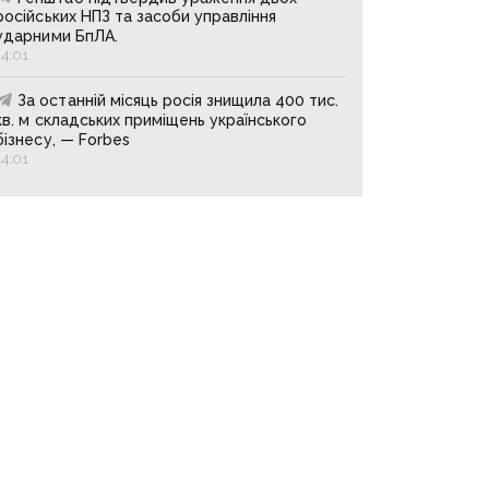
російських НПЗ та засоби управління
ударними БпЛА.
14:01
За останній місяць росія знищила 400 тис.
кв. м складських приміщень українського
бізнесу, — Forbes
14:01