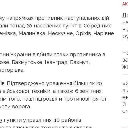
А
Д
му напрямках противник наступальних дій
н
али понад 20 населених пунктів. Серед них
в
ремівка, Малинівка, Нескучне, Оріхів, Чарівне
р
Н
они України відбили атаки противника в
з
ве, Бахмутське, Іванград, Бахмут,
ж
огорівка.
«
рів. Підтверджено ураження більш як 20
з
військової техніки, а також 6 зенітних
е
ім того, наші підрозділи протиповітряної
й
ьоти ворога.
с
3 пункти управління, 10 районів
 та військової техніки та 4 склади