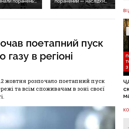
знали поранень:
поранений — наслідки
злочини
масованих обстрілів
В
онеччині
Донеччини
очав поетапний пуск
 газу в регіоні
 12 жовтня розпочало поетапний пуск
Ч
режі та всім споживачам в зоні своєї
с
м
і.
К