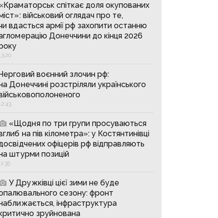
«Краматорськ спіткає доля окупованих
міст»: військовий оглядач про те,
чи вдасться армії рф захопити останню
агломерацію Донеччини до кінця 2026
року
13:20
Черговий воєнний злочин рф:
на Донеччині розстріляли українського
військовополоненого
12:43
«Щодня по три групи просуваються
вглиб на пів кілометра»: у Костянтинівці
досвідчених офіцерів рф відправляють
на штурми позицій
11:35
У Дружківці цієї зими не буде
опалювального сезону: фронт
наближається, інфраструктура
критично зруйнована