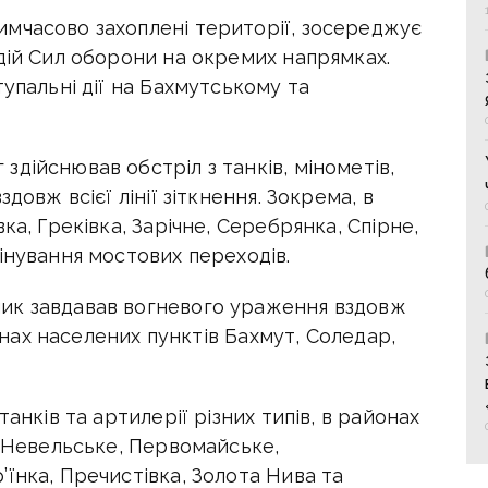
мчасово захоплені території, зосереджує
дій Сил оборони на окремих напрямках.
упальні дії на Бахмутському та
дійснював обстріл з танків, мінометів,
довж всієї лінії зіткнення. Зокрема, в
ка, Греківка, Зарічне, Серебрянка, Спірне,
інування мостових переходів.
ик завдавав вогневого ураження вздовж
йонах населених пунктів Бахмут, Соледар,
анків та артилерії різних типів, в районах
, Невельське, Первомайське,
їнка, Пречистівка, Золота Нива та