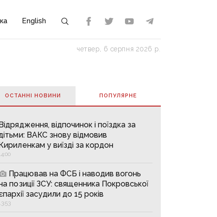
ка
English
четвер, 6 серпня 2026 р.
ОСТАННІ НОВИНИ
ПОПУЛЯРНE
Відрядження, відпочинок і поїздка за
дітьми: ВАКС знову відмовив
Кириленкам у виїзді за кордон
14:00
Працював на ФСБ і наводив вогонь
на позиції ЗСУ: священника Покровської
єпархії засудили до 15 років
13:53