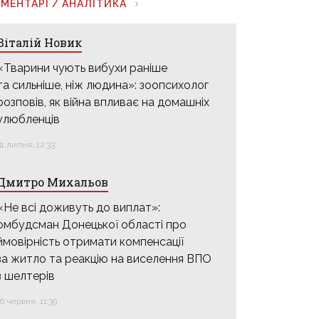
МЕНТАРІ / АНАЛІТИКА
Віталій Новик
«Тварини чують вибухи раніше
та сильніше, ніж людина»: зоопсихолог
розповів, як війна впливає на домашніх
улюбленців
31 липня, 12:33
Дмитро Михальов
«Не всі доживуть до виплат»:
омбудсман Донецької області про
ймовірність отримати компенсації
за житло та реакцію на виселення ВПО
з шелтерів
16 червня, 11:39