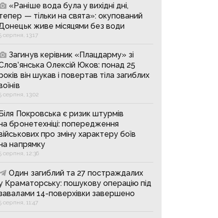
«Раніше вода була у вихідні дні,
тепер — тільки на свята»: окупований
Донецьк живе місяцями без води
5 серпня, 13:17
Загинув керівник «Плацдарму» зі
Слов’янська Олексій Юков: понад 25
років він шукав і повертав тіла загиблих
воїнів
5 серпня, 13:02
Біля Покровська є ризик штурмів
на бронетехніці: попередження
військових про зміну характеру боїв
на напрямку
5 серпня, 12:36
Один загиблий та 27 постраждалих
у Краматорську: пошукову операцію під
завалами 14-поверхівки завершено
5 серпня, 11:47