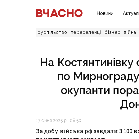
Новини
Актуал
суспільство
переселенці
бізнес
війна
На Костянтинівку 
по Мирнограду 
окупанти пора
До
17 січня 2025 р., 08:50
За добу війська рф завдали 3 100 