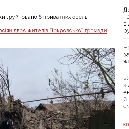
Д
н
ки зруйновано 6 приватних осель.
в
р
осіян двоє жителів Покровської громади
Н
з
ж
«
з
е
й
с
КО