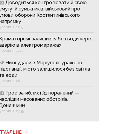
Доводиться контролювати й свою
смугу, й суміжників: військовий про
умови оборони Костянтинівського
напрямку
5 серпня, 11:05
Краматорськ залишився без води через
аварію в електромережах
5 серпня, 10:12
Нічні удари в Маріуполі: уражено
підстанції, місто залишилося без світла
та води
5 серпня, 08:21
Троє загиблих і 31 поранений —
наслідки масованих обстрілів
Донеччини
5 серпня, 07:35
КТУАЛЬНЕ