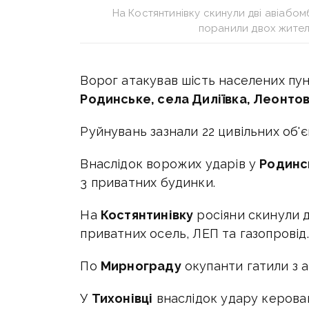
На Костянтинівку скинули дві авіабом
поранили двох жител
Ворог атакував шість населених пун
Родинське, села Диліївка, Леонтов
Руйнувань зазнали 22 цивільних об'є
Внаслідок ворожих ударів у
Родинс
3 приватних будинки.
На
Костянтинівку
росіяни скинули 
приватних осель, ЛЕП та газопровід.
По
Мирнограду
окупанти гатили з а
У
Тихонівці
внаслідок удару керова