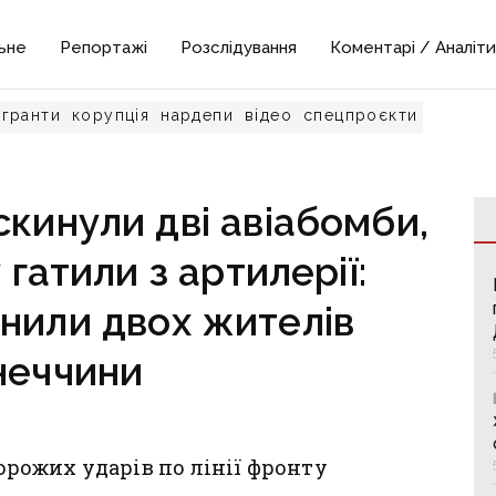
ьне
Репортажі
Розслідування
Коментарі / Аналіти
гранти
корупція
нардепи
відео
спецпроєкти
скинули дві авіабомби,
гатили з артилерії:
нили двох жителів
неччини
ворожих ударів по лінії фронту