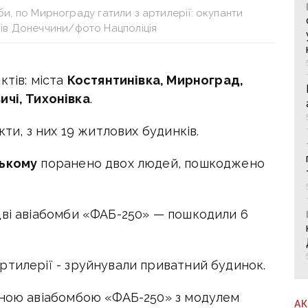
би, по Мирнограду гатили з артилерії: окупанти
ів Донеччини/фото Нацполіція
ктів: міста
Костянтинівка, Мирноград,
ичі, Тихонівка
.
кти, з них 19 житлових будинків.
ькому
поранено двох людей, пошкоджено
дві авіабомби «ФАБ-250» — пошкодили 6
ртилерії - зруйнували приватний будинок.
ною авіабомбою «ФАБ-250» з модулем
А