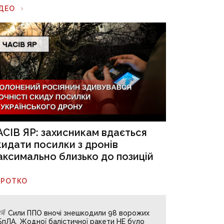
ІДЕО
АСІВ ЯР: захисникам вдається
кидати посилки з дронів
аксимально близько до позицій
ОРОТКО
Сили ППО вночі знешкодили 98 ворожих
БпЛА. Жодної балістичної ракети НЕ було