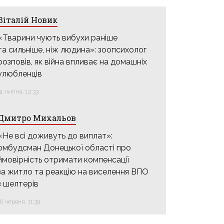
Віталій Новик
«Тварини чують вибухи раніше
та сильніше, ніж людина»: зоопсихолог
розповів, як війна впливає на домашніх
улюбленців
31 липня, 12:33
Дмитро Михальов
«Не всі доживуть до виплат»:
омбудсман Донецької області про
ймовірність отримати компенсації
за житло та реакцію на виселення ВПО
з шелтерів
16 червня, 11:39