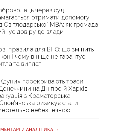
оброволець через суд
амагається отримати допомогу
ід Світлодарської МВА: як громада
уйнує довіру до влади
ові правила для ВПО: що змінить
акон і чому він ще не гарантує
итла та виплат
Ждуни» перекривають траси
 Донеччини на Дніпро й Харків:
вакуація з Краматорська
 Слов’янська ризикує стати
мертельно небезпечною
МЕНТАРІ / АНАЛІТИКА