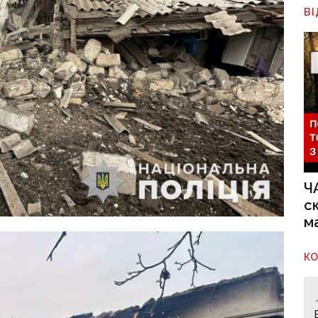
В
Ч
с
м
К