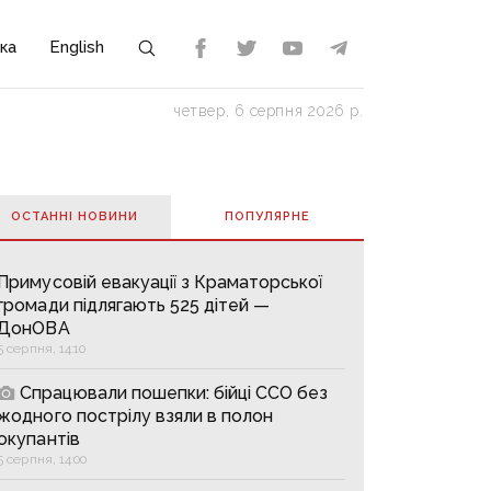
ка
English
четвер, 6 серпня 2026 р.
ОСТАННІ НОВИНИ
ПОПУЛЯРНE
Примусовій евакуації з Краматорської
громади підлягають 525 дітей —
ДонОВА
5 серпня, 14:10
Спрацювали пошепки: бійці ССО без
жодного пострілу взяли в полон
окупантів
5 серпня, 14:00