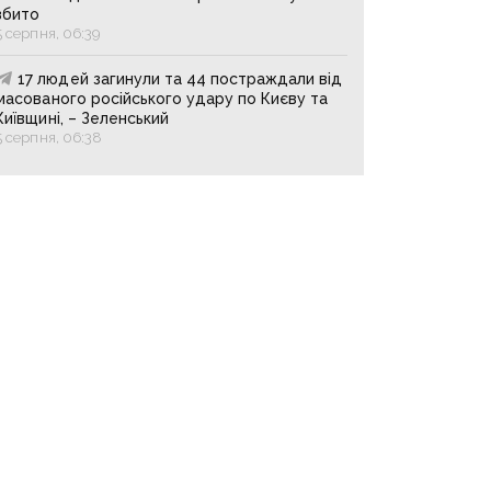
збито
5 серпня, 06:39
17 людей загинули та 44 постраждали від
масованого російського удару по Києву та
Київщині, – Зеленський
5 серпня, 06:38