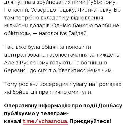
для путіна в зруйнованих ними Рубіжному,
Попасній, Сєвєродонецьку, Лисичанську. Бо
там потрібно вкладати у відновлення
мільйони доларів. Однією банкою фарби не
обійтися», — наголошує Гайдай.
Так, вже була обіцянка поновити
централізоване газопостачання за тиждень.
Але в Рубіжному готують на вогнищі із
березня і до сих пір. Хвалитися нема чим.
Тому росіяни зосередили увагу на громадах,
які бойові дії практично оминули.
Оперативну інформацію про події Донбасу
публікуємо у телеграм-
каналі
t.me/vchasnoua.
Приєднуйтеся!