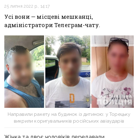
25 липня 2022 р., 14:17
Усі вони — місцеві мешканці,
адміністратори Телеграм-чату.
Направили ракету на будинок із дитиною: у Торецьку
викрили коригувальників російських авіаударів
Жінка та двоє чоловіків передавали