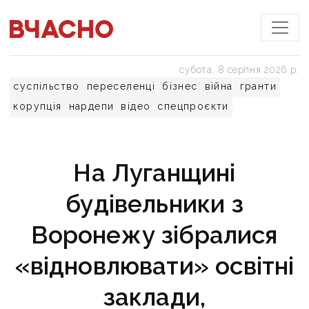
субота, 8 серпня 2026 р.
суспільство
переселенці
бізнес
війна
гранти
корупція
нардепи
відео
спецпроєкти
На Луганщині
будівельники з
Воронежу зібралися
«відновлювати» освітні
заклади,