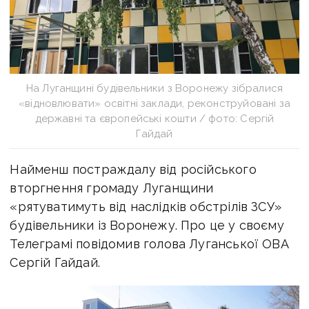
На Луганщині будівельники з Воронежу зібралися
«відновлювати» освітні заклади, реконструйовані за
державні та європейські кошти / фото: Сергій
Гайдай
Найменш постраждалу від російського
вторгнення громаду Луганщини
«рятуватимуть від наслідків обстрілів ЗСУ»
будівельники із Воронежу. Про це у своєму
Телеграмі повідомив голова Луганської ОВА
Сергій Гайдай.