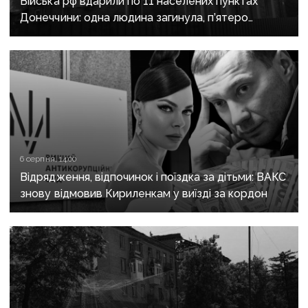
Війська рф вдарили по 11 населених пунктах
Донеччини: одна людина загинула, п’ятеро
поранені
6 серпня, 14:00
Відрядження, відпочинок і поїздка за дітьми: ВАКС
знову відмовив Кириленкам у виїзді за кордон