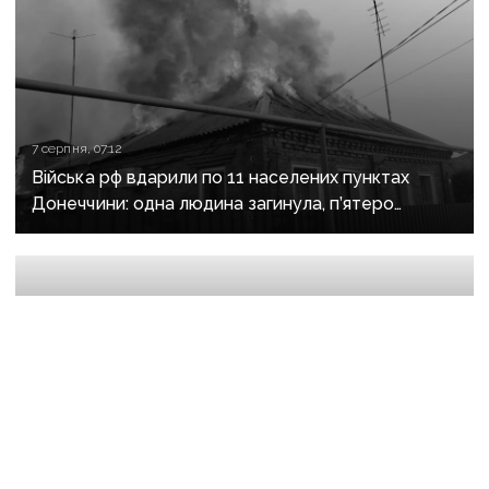
7 серпня, 07:12
Війська рф вдарили по 11 населених пунктах
Донеччини: одна людина загинула, п’ятеро
поранені
6 серпня, 10:20
У Дружківці цієї зими не буде опалювального
сезону: фронт наближається, інфраструктура