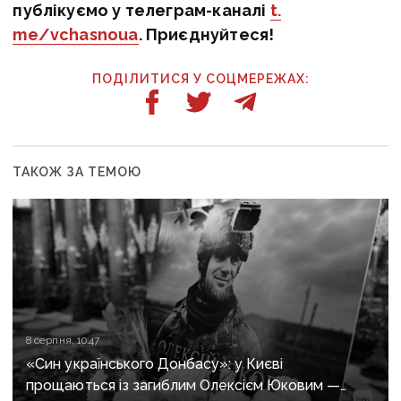
публікуємо у телеграм-каналі
t.
me/vchasnoua
. Приєднуйтеся!
ПОДІЛИТИСЯ У СОЦМЕРЕЖАХ:
ТАКОЖ ЗА ТЕМОЮ
8 серпня, 10:47
«Син українського Донбасу»: у Києві
прощаються із загиблим Олексієм Юковим —