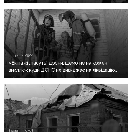
пошуковцем загону «Плацдарм»
8 серпня, 09:00
«Екіпажі „пасуть“ дрони, їдемо не на кожен
виклик»: куди ДСНС не виїжджає на ліквідацію
надзвичайних ситуацій у Краматорську
та Слов’янську
8 серпня, 07:08