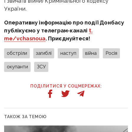
і звичаїв війни) Кримінального кодексу
України.
Оперативну інформацію про події Донбасу
публікуємо у телеграм-каналі
t.
me/vchasnoua
. Приєднуйтеся!
обстріли
загиблі
наступ
війна
Росія
окупанти
ЗСУ
ПОДІЛИТИСЯ У СОЦМЕРЕЖАХ:
ТАКОЖ ЗА ТЕМОЮ