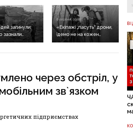
8 серпня, 09:00
В
дей загинули,
«Екіпажі „пасуть“ дрони,
о зазнали
їдемо не на кожен
ь: наслідки
виклик»: куди ДСНС
ких атак
не виїжджає на
ччині
ліквідацію надзвичайних
ситуацій
у Краматорську
млено через обстріл, у
та Слов’янську
 мобільним зв`язком
Ч
с
м
ергетичних підприємствах
К