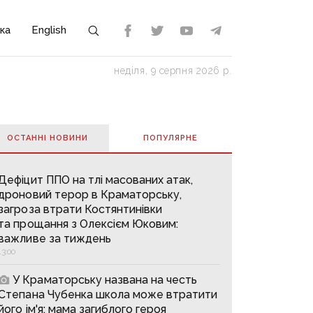
ка
English
неділя, 9 серпня 2026 р.
ОСТАННІ НОВИНИ
ПОПУЛЯРНE
Дефіцит ППО на тлі масованих атак,
дроновий терор в Краматорську,
загроза втрати Костянтинівки
та прощання з Олексієм Юковим:
важливе за тиждень
13:00
У Краматорську названа на честь
Степана Чубенка школа може втратити
його ім'я: мама загиблого героя