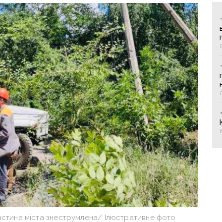
астина міста знеструмлена/ Ілюстративне фото