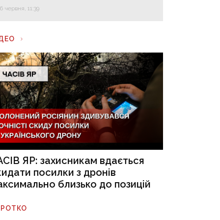
16 червня, 11:39
ІДЕО
АСІВ ЯР: захисникам вдається
кидати посилки з дронів
аксимально близько до позицій
ОРОТКО