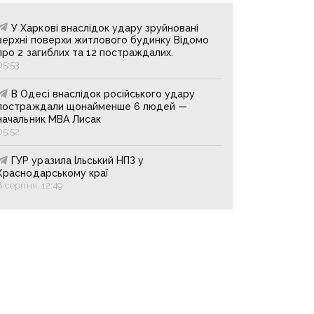
У Харкові внаслідок удару зруйновані
верхні поверхи житлового будинку Відомо
про 2 загиблих та 12 постраждалих.
05:53
В Одесі внаслідок російського удару
постраждали щонайменше 6 людей —
начальник МВА Лисак
05:52
ГУР уразила Ільський НПЗ у
Краснодарському краї
8 серпня, 12:49