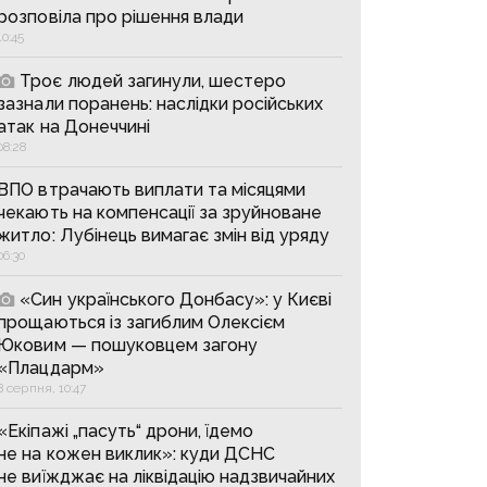
розповіла про рішення влади
10:45
Троє людей загинули, шестеро
зазнали поранень: наслідки російських
атак на Донеччині
08:28
ВПО втрачають виплати та місяцями
чекають на компенсації за зруйноване
житло: Лубінець вимагає змін від уряду
06:30
«Син українського Донбасу»: у Києві
прощаються із загиблим Олексієм
Юковим — пошуковцем загону
«Плацдарм»
8 серпня, 10:47
«Екіпажі „пасуть“ дрони, їдемо
не на кожен виклик»: куди ДСНС
не виїжджає на ліквідацію надзвичайних