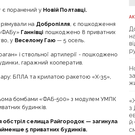
у є поранений у
Новій Полтавці.
А
прямували на
Добропілля
, є пошкодження
Д
я «ФАБу»
Ганнівці
пошкоджено 8 приватних
н
во, у
Веселому Гаю
— 5 осель.
в
р
раган» і ствольної артилерії - пошкоджено
будинки, гаражний кооператив.
Н
з
дару: БПЛА та крилатою ракетою «Х-35»,
ж
рьома бомбами «ФАБ-500» з модулем УМПК
«
ватних будинків.
з
е
вся обстріл селища Райгородок — загинула
й
с
йменше 5 приватних будинків.