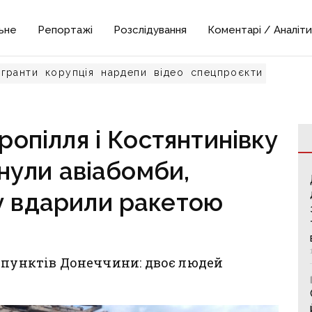
ьне
Репортажі
Розслідування
Коментарі / Аналіти
гранти
корупція
нардепи
відео
спецпроєкти
опілля і Костянтинівку
нули авіабомби,
у вдарили ракетою
 пунктів Донеччини: двоє людей