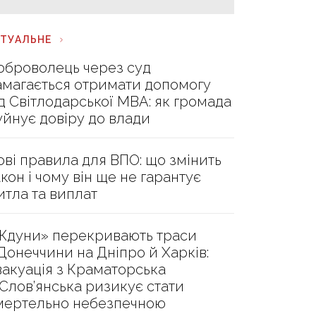
КТУАЛЬНЕ
оброволець через суд
амагається отримати допомогу
ід Світлодарської МВА: як громада
уйнує довіру до влади
ові правила для ВПО: що змінить
акон і чому він ще не гарантує
итла та виплат
Ждуни» перекривають траси
 Донеччини на Дніпро й Харків:
вакуація з Краматорська
 Слов’янська ризикує стати
мертельно небезпечною