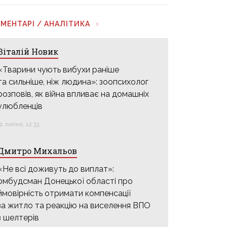
МЕНТАРІ / АНАЛІТИКА
Віталій Новик
«Тварини чують вибухи раніше
та сильніше, ніж людина»: зоопсихолог
розповів, як війна впливає на домашніх
улюбленців
31 липня, 12:33
Дмитро Михальов
«Не всі доживуть до виплат»:
омбудсман Донецької області про
ймовірність отримати компенсації
за житло та реакцію на виселення ВПО
з шелтерів