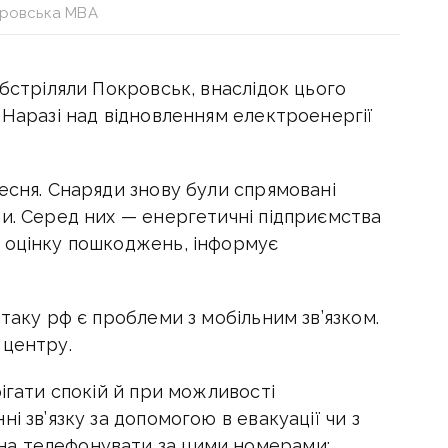
ровська МВА
обстріляли Покровськ, внаслідок цього
.
Наразі над відновленням електроенергії
есня. Снаряди знову були спрямовані
ри. Серед них — енергетичні підприємства
 оцінку пошкоджень, інформує
таку рф є проблеми з мобільним зв’язком.
 центру.
рігати спокій й при можливості
і зв’язку за допомогою в евакуації чи з
а телефонувати за цими номерами: