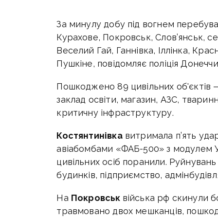
За минулу добу п
ід вогнем перебува
Курахове, Покровськ, Слов’янськ, 
Веселий Гай, Ганнівка, Іллінка, Кра
Пушкіне, повідомляє поліція Донеччи
Пошкоджено 89 цивільних об'єктів —
заклад освіти, магазин, АЗС, тварин
критичну інфраструктуру.
Костянтинівка
витримала п’ять удар
авіабомбами «ФАБ-500» з модулем 
цивільних осіб поранили. Руйнувань
будинків, підприємство, адмінбудівл
На
Покровськ
війська рф скинули 
травмовано двох мешканців, пошкод