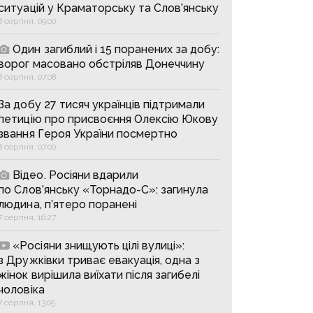
ситуацій у Краматорську та Слов’янську
8 серпня, 09:00
Один загиблий і 15 поранених за добу:
ворог масовано обстріляв Донеччину
8 серпня, 07:08
За добу 27 тисяч українців підтримали
петицію про присвоєння Олексію Юкову
звання Героя України посмертно
8 серпня, 07:00
Відео. Росіяни вдарили
по Слов’янську «Торнадо-С»: загинула
людина, п’ятеро поранені
7 серпня, 16:27
«Росіяни знищують цілі вулиці»:
з Дружківки триває евакуація, одна з
жінок вирішила виїхати після загибелі
чоловіка
7 серпня, 13:05