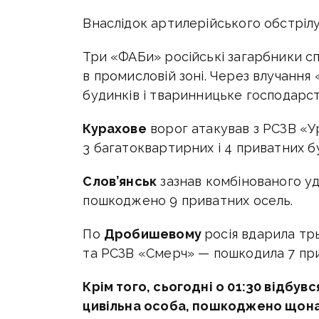
Внаслідок артилерійського обстріл
Три «ФАБи» російські загарбники с
в промисловій зоні. Через влучанн
будинків і тваринницьке господарст
Курахове
ворог атакував з РСЗВ «У
3 багатоквартирних і 4 приватних 
Слов’янськ
зазнав комбінованого у
пошкоджено 9 приватних осель.
По
Дробишевому
росія вдарила т
та РСЗВ «Смерч» — пошкодила 7 при
Крім того, сьогодні о 01:30 відбу
цивільна особа, пошкоджено щона