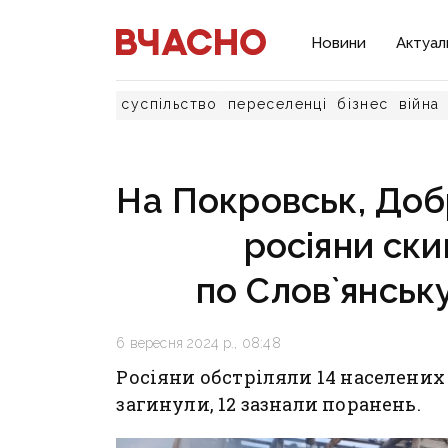
Новини
Актуал
суспільство
переселенці
бізнес
війна
На Покровськ, Добр
росіяни ски
по Слов`янськ
6 вересня 2024 р., 08:48
Росіяни обстріляли 14 населених
загинули, 12 зазнали поранень.