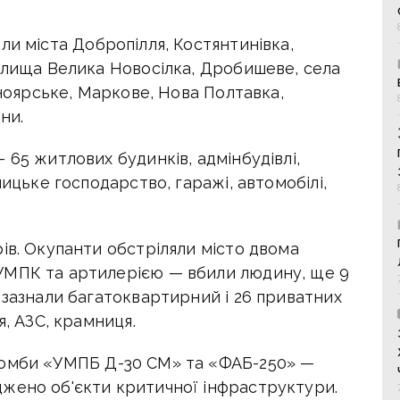
ли міста Добропілля, Костянтинівка,
селища Велика Новосілка, Дробишеве, села
сноярське, Маркове, Нова Полтавка,
ни.
 65 житлових будинків, адмінбудівлі,
ницьке господарство, гаражі, автомобілі,
ів. Окупанти обстріляли місто двома
УМПК та артилерією — вбили людину, ще 9
 зазнали багатоквартирний і 26 приватних
я, АЗС, крамниця.
бомби «УМПБ Д-30 СМ» та «ФАБ-250» —
жено об'єкти критичної інфраструктури.