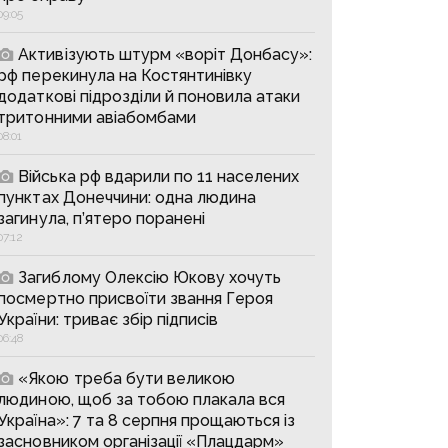
09:05
Активізують штурм «воріт Донбасу»:
рф перекинула на Костянтинівку
додаткові підрозділи й поновила атаки
тритонними авіабомбами
08:01
Війська рф вдарили по 11 населених
пунктах Донеччини: одна людина
загинула, п’ятеро поранені
07:12
Загиблому Олексію Юкову хочуть
посмертно присвоїти звання Героя
України: триває збір підписів
06:48
«Якою треба бути великою
людиною, щоб за тобою плакала вся
Україна»: 7 та 8 серпня прощаються із
засновником організації «Плацдарм»