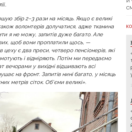
й
ії.
с
шую збір 2−3 рази на місяць. Якщо є великі
також волонтерів долучатися, адже тканина
КО
ити я не можу, запитів дуже багато. Але
ових, щоб вони проплатили щось, —
 в цеху є два преси, четверо пенсіонерів, які
амотують і відміряють. Потім ми передаємо
чат вечорами у вихідні відшивають всі
ушає на фронт. Запитів нині багато, у місяць
них метрів сіток. Об'єми великі».