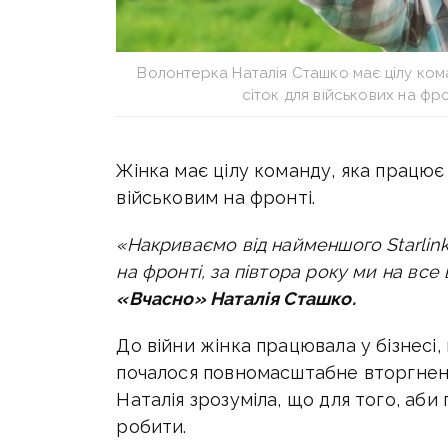
Волонтерка Наталія Сташко має цілу ком
сіток для військових на ф
Жінка має цілу команду, яка працює 
військовим на фронті.
«Накриваємо від найменшого Starlink д
на фронті, за півтора року ми на все
«Вчасно» Наталія Сташко.
До війни жінка працювала у бізнесі,
почалося повномасштабне вторгнення
Наталія зрозуміла, що для того, аб
робити.