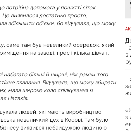
 потрібна допомога у пошитті сіток.
. Це виявилося достатньо просто,
ила збільшити об'єми, бо відчувала, що можу
А
Д
ку, саме там був невеликий осередок, який
н
міщення на заводі, прес і кілька дівчат,
в
р
лі набагато більші й ширші, ніж рамки того
Н
стійне плавання. Відчувала, що можу збирати
з
их, мала широке коло спілкування із
ж
ає Наталія.
«
 шукала людей, які мають виробництво
з
івська невеличкий цех в Косові. Там було
е
о бізнесу виявився небайдужою людиною