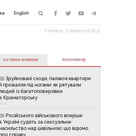
ка
English
пʼятниця, 7 серпня 2026 р.
ОСТАННІ НОВИНИ
ПОПУЛЯРНE
Зруйновані сходи, палаючі квартири
й провалля під ногами: як рятували
людей із багатоповерхівки
в Краматорську
10:17
Російського військового вперше
в Україні судять за сексуальне
насильство над цивільною: що відомо
про справу