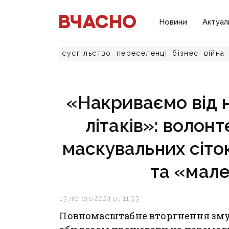
Новини
Актуал
суспільство
переселенці
бізнес
війна
«Накриваємо від н
літаків»: волон
маскувальних сіто
та «мале
13 лютого 2024 р., 11:33
Повномасштабне вторгнення змус