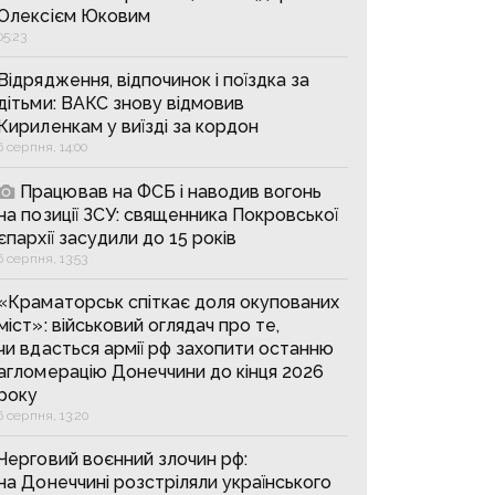
Олексієм Юковим
05:23
Відрядження, відпочинок і поїздка за
дітьми: ВАКС знову відмовив
Кириленкам у виїзді за кордон
6 серпня, 14:00
Працював на ФСБ і наводив вогонь
на позиції ЗСУ: священника Покровської
єпархії засудили до 15 років
6 серпня, 13:53
«Краматорськ спіткає доля окупованих
міст»: військовий оглядач про те,
чи вдасться армії рф захопити останню
агломерацію Донеччини до кінця 2026
року
6 серпня, 13:20
Черговий воєнний злочин рф:
на Донеччині розстріляли українського