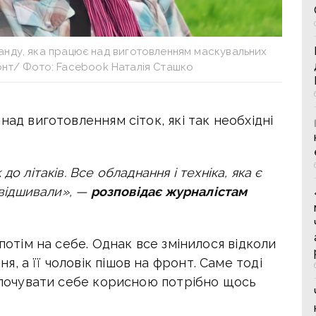
анду, яка працює над виготовленням маскувальних
ронт/ Фото: Facebook Наталія Сташко
над виготовленням сіток, які так необхідні
о літаків. Все обладнання і техніка, яка є
 відшивали», —
розповідає журналістам
 потім на себе. Однак все змінилося відколи
, а її чоловік пішов на фронт. Саме тоді
и почувати себе корисною потрібно щось