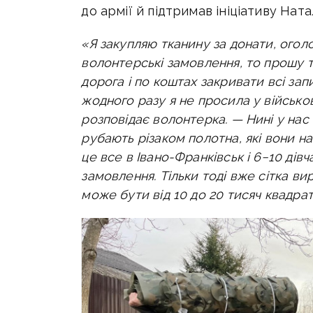
до армії й підтримав ініціативу Натал
«Я закупляю тканину за донати, оголо
волонтерські замовлення, то прошу 
дорога і по коштах закривати всі зап
жодного разу я не просила у військ
розповідає волонтерка. —
Нині у нас
рубають різаком полотна, які вони н
це все в Івано-Франківськ і 6−10 дів
замовлення. Тільки тоді вже сітка вир
може бути від 10 до 20 тисяч квадрат