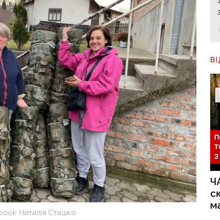
В
Ч
с
м
book Наталія Сташко