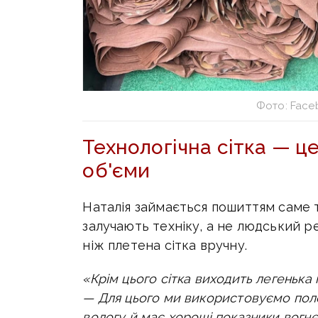
Фото: Face
Технологічна сітка — це
об'єми
Наталія займається пошиттям саме те
залучають техніку, а не людський р
ніж плетена сітка вручну.
«Крім цього сітка виходить легенька 
— Для цього ми використовуємо поло
вологу й має хороші показники вогне