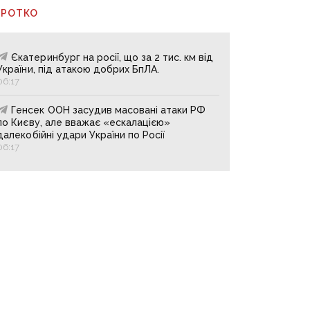
ОРОТКО
Єкатеринбург на росії, що за 2 тис. км від
України, під атакою добрих БпЛА.
06:17
Генсек ООН засудив масовані атаки РФ
по Києву, але вважає «ескалацією»
далекобійні удари України по Росії
06:17