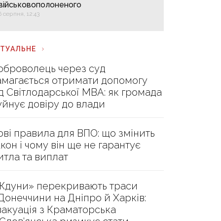
військовополоненого
6 серпня, 12:43
КТУАЛЬНЕ
оброволець через суд
амагається отримати допомогу
ід Світлодарської МВА: як громада
уйнує довіру до влади
ові правила для ВПО: що змінить
акон і чому він ще не гарантує
итла та виплат
Ждуни» перекривають траси
 Донеччини на Дніпро й Харків:
вакуація з Краматорська