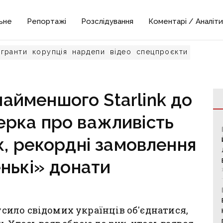
ьне
Репортажі
Розслідування
Коментарі / Аналіти
гранти
корупція
нардепи
відео
спецпроєкти
айменшого Starlink до
терка про важливість
к, рекордні замовлення
нькі» донати
ило свідомих українців об'єднатися,