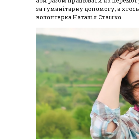
аби разом працювати на перемогу.
за гуманітарну допомогу, а хтось 
волонтерка Наталія Сташко.