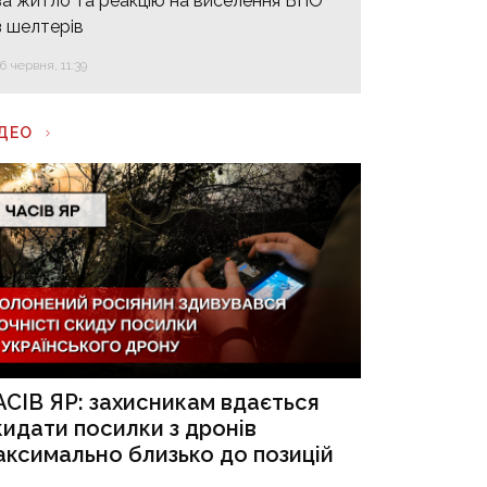
за житло та реакцію на виселення ВПО
з шелтерів
16 червня, 11:39
ІДЕО
АСІВ ЯР: захисникам вдається
кидати посилки з дронів
аксимально близько до позицій