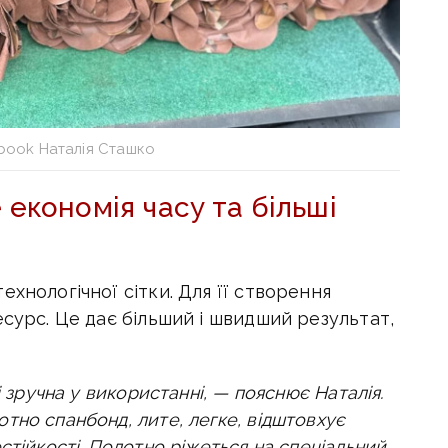
book Наталія Сташко
 економія часу та більші
хнологічної сітки. Для її створення
есурс. Це дає більший і швидший результат,
і зручна у використанні, — пояснює Наталія.
тно спанбонд, лите, легке, відштовхує
стійкості. Полотно ріжеться на спеціальний