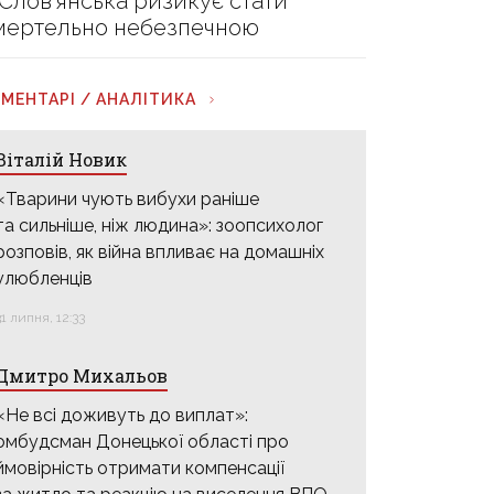
 Слов’янська ризикує стати
мертельно небезпечною
МЕНТАРІ / АНАЛІТИКА
Віталій Новик
«Тварини чують вибухи раніше
та сильніше, ніж людина»: зоопсихолог
розповів, як війна впливає на домашніх
улюбленців
31 липня, 12:33
Дмитро Михальов
«Не всі доживуть до виплат»:
омбудсман Донецької області про
ймовірність отримати компенсації