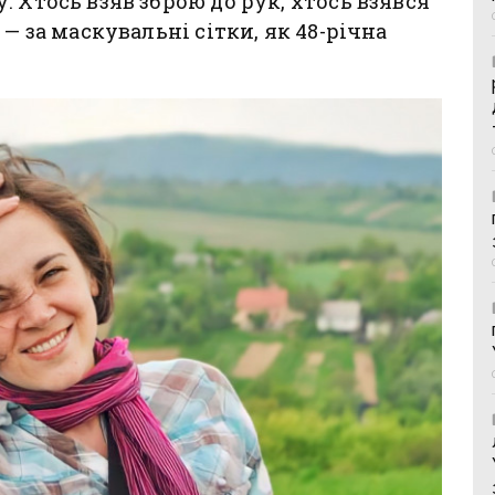
 Хтось взяв зброю до рук, хтось взявся
— за маскувальні сітки, як 48-річна